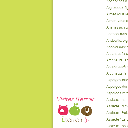
Abricotines 
Aigre doux "fig
Aimez vous le
Aimez-vous le
Ananas au suc
Anchois frais
Andouille, oi
Anniversaire 
Artichaut fa
Artichauts fa
Artichauts far
Artichauts far
Asperges blan
Asperges des 
Asperges verte
Visitez iTerroir
Assiette " ha
Assiette " dim
Assiette " fru
Assiette " La 
Assiette " pois