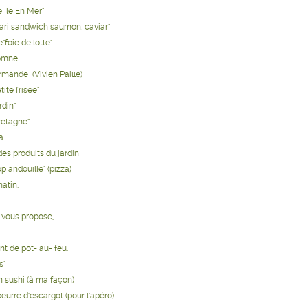
e Ile En Mer"
iari sandwich saumon, caviar"
"foie de lotte"
omne"
rmande" (Vivien Paille)
tite frisée"
rdin"
retagne"
a"
des produits du jardin!
op andouille" (pizza)
atin.
e vous propose,
nt de pot- au- feu.
s"
 sushi (à ma façon)
urre d'escargot (pour l'apéro).