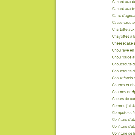
Canard aux d
Canard aux tr
Carré d'agnea
Casse-croute"
Charlotte aux
Chayottes à 
Cheesecake a
Chou rave en
Chou rouge a
Choucroute de
Choucroute d
Choux farcis 
Churros et ch
Chutney de fi
Coeurs de can
Comme j'ai des
Compote et fru
Confiture d'ab
Confiture d'a
Confiture de 