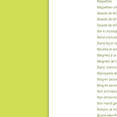
Baguettes
Baguettes cia
Balade de di
Balade de dim
Balade de di
Bar à l'Asiati
Barre chocola
Barre façon bo
Bavette et éc
Beignets à l
Beignets de t
Blanc d'encor
Blanquette de
Blog en paus
Blog en pause
Bon anniversa
Bon dimanche
Bon mardi gras
Bonjour, je vo
Bonne fête P