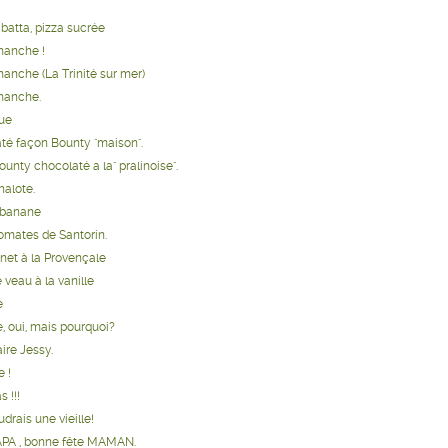
batta, pizza sucrée
manche !
anche (La Trinité sur mer)
manche.
que
té façon Bounty "maison".
unty chocolaté a la" pralinoise".
halote.
a banane
omates de Santorin.
net à la Provençale
 veau à la vanille
e
, oui, mais pourquoi?
ire Jessy.
 !
 !!!
udrais une vieille!
APA , bonne fête MAMAN.