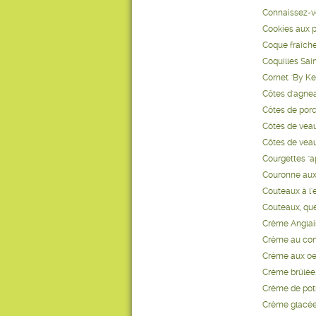
Connaissez-v
Cookies aux p
Coque fraîcheu
Coquilles Sai
Cornet "By Ke
Côtes d'agnea
Côtes de porc
Côtes de veau
Côtes de veau
Courgettes "a
Couronne aux 
Couteaux à l
Couteaux, que
Crème Anglai
Crème au conf
Crème aux oeu
Crème brûlée.
Crème de poti
Crème glacée