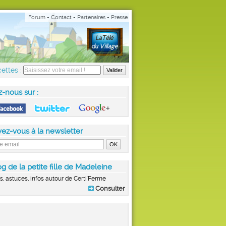
Forum
-
Contact
-
Partenaires
-
Presse
ettes :
z-nous sur :
vez-vous à la newsletter
g de la petite fille de Madeleine
s, astuces, infos autour de Certi'Ferme
Consulter