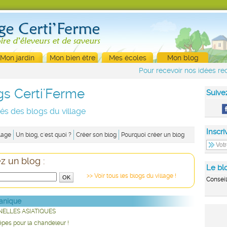
Mon jardin
Mon bien être
Mes écoles
Mon blog
Pour recevoir nos idées rec
gs Certi'Ferme
Suive
tés des blogs du village
Inscri
lage
Un blog, c'est quoi ?
Créer son blog
Pourquoi créer un blog
 un blog :
Le blo
>> Voir tous les blogs du village !
Conseil
tanique
NELLES ASIATIQUES
pes pour la chandeleur !