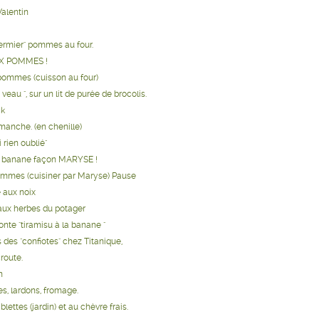
alentin
fermier" pommes au four.
X POMMES !
pommes (cuisson au four)
 veau ", sur un lit de purée de brocolis.
ck
manche. (en chenille)
i rien oublié"
a banane façon MARYSE !
mmes (cuisiner par Maryse) Pause
 aux noix
 aux herbes du potager
onte "tiramisu à la banane "
 des "confiotes" chez Titanique,
route.
n
es, lardons, fromage.
lettes (jardin) et au chèvre frais.