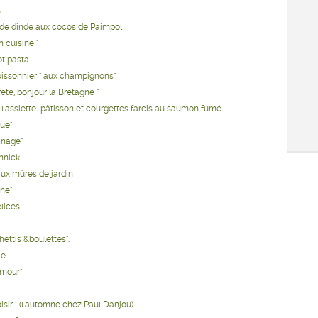
s
e de dinde aux cocos de Paimpol
 cuisine "
ot pasta"
oissonnier " aux champignons"
réte, bonjour la Bretagne "
 l'assiette" pâtisson et courgettes farcis au saumon fumé
que"
inage"
Annick"
aux mûres de jardin
ne"
lices"
hettis &boulettes".
le"
amour"
isir ! (l'automne chez Paul Danjou)