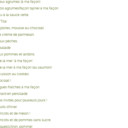
eux agrumes (à ma façon)
ois agrumes(façon tajine) à ma façon.
u à la sauce verte.
Tita"
 poires, mousse au chocolat.
la crème de parmesan.
ux pêches.
 salade
ux pommes et lardons
 la mer "à ma façon"
e la mer à ma façon (au saumon)
cuisson au cookéo.
ocolat !
gues fraîches à ma façon
ard en persillade.
 invités pour plusieurs jours !
its d'hiver.
ricots et de melon !
bricots et de pommes sans sucre
figues(citron, pomme)