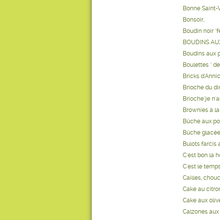
Bonne Saint-V
Bonsoir,
Boudin noir "
BOUDINS AU
Boudins aux 
Boulettes " de
Bricks d'Anni
Brioche du di
Brioche"je n'a
Brownies à l
Bûche aux po
Bûche glacée
Bulots farcis
C'est bon la h
C'est le temps
Cailles, chouc
Cake au citro
Cake aux oliv
Calzones aux b