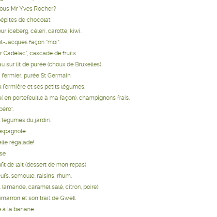
ous Mr Yves Rocher?
épites de chocolat
r iceberg, céleri, carotte, kiwi.
nt-Jacques façon "moi".
r Cadélac", cascade de fruits.
u sur lit de purée (choux de Bruxelles)
 fermier, purée St Germain
 fermière et ses petits légumes.
( en portefeuille à ma façon), champignons frais.
péro".
légumes du jardin.
'espagnole
lle régalade!
se
it de lait (dessert de mon repas)
fs, semoule, raisins, rhum.
 (amande, caramel salé, citron, poire)
marron et son trait de Gwell
 à la banane.