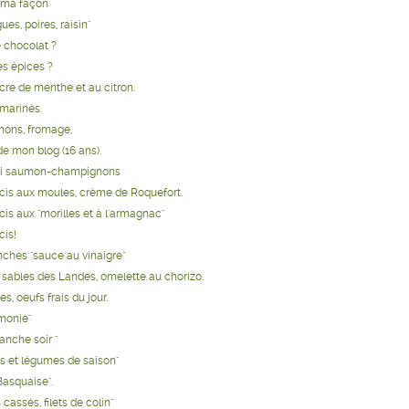
à ma façon
ues, poires, raisin"
 chocolat ?
s épices ?
re de menthe et au citron.
 marinés.
gnons, fromage,
de mon blog (16 ans).
rci saumon-champignons
rcis aux moules, crème de Roquefort.
cis aux "morilles et à l'armagnac"
cis!
ches "sauce au vinaigre"
sables des Landes, omelette au chorizo.
s, oeufs frais du jour.
rmonie"
anche soir "
its et légumes de saison"
Basquaise".
 cassés, filets de colin"