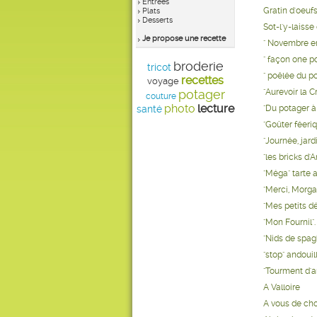
Entrées
Gratin d'oeuf
Plats
Desserts
Sot-l'y-laiss
Je propose une recette
" Novembre en
" façon one p
broderie
tricot
" poêlée du p
recettes
voyage
potager
"Aurevoir la C
couture
photo
lecture
santé
"Du potager à
"Goûter féeri
"Journée, jard
"les bricks d'
"Méga" tarte 
"Merci, Morga
"Mes petits dé
"Mon Fournil".
"Nids de spag
"stop" andouil
"Tourment d'
A Valloire
A vous de cho