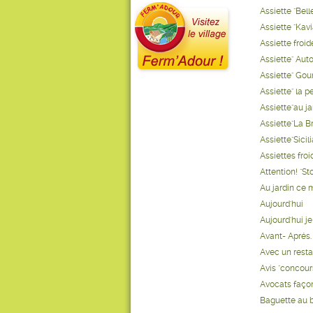
Assiette "Bell
Assiette "Kav
Assiette froide
Assiette" Aut
Assiette" Gou
Assiette" la pe
Assiette"au ja
Assiette"La B
Assiette"Sicili
Assiettes froi
Attention! "St
Au jardin ce m
Aujourd'hui
Aujourd'hui j
Avant- Aprés.
Avec un resta
Avis "concour
Avocats façon
Baguette au be