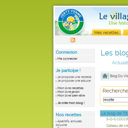
Mes recettes
Les blo
Connexion
Me connecter
Actuali
Je participe !
Blog Du Vil
Je propose une recette
Je propose une astuce
Mon livre recettes
Recherchez
Mon livre jardin
Mon livre bien-être
Je crée mon blog !
Le blog de Ti
Nos recettes
S-O-S COCCI
Apéritifs, amuses
bouche
Gâteau de crê