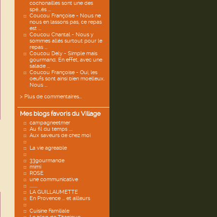
cochonailles sont une des
spé...és ...
Coucou Françoise - Nous ne
nous en lassons pas, ce repas
est ...
Coucou Chantal - Nous y
sommes allés surtout pour le
repas ...
Coucou Dely - Simple mais
gourmand. En effet, avec une
salade ...
Coucou Françoise - Oui, les
oeufs sont ainsi bien moelleux.
Nous ...
> Plus de commentaires...
Mes blogs favoris du Village
campagneetmer
Au fil du temps ....
Aux saveurs de chez moi
La vie agreable
33gourmande
mimi
ROSE
une communicative
........
LA GUILLAUMETTE
En Provence ... et ailleurs
Cuisine Familiale