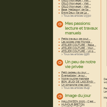
OSLO (Norvège) - Visit ...
OSLO (Norvège) - Visit ...
OSLO (Norvège) - Visit ...
Base "Helilagon" de Sa ...
Entre Deux (Île de La ...
> Tous les articles (
2330
)
Mes passions:
lecture et travaux
manuels
Petits travaux de cout ...
Les soldes chez Mondia ...
ATELIER COUTURE - Repa ...
ATELIER COUTURE - Mon ...
ATELIER COUTURE - Un b ...
> Tous les articles (
556
)
Un peu de notre
vie privée
Petit cadeau du jour.. ...
Éventailliste ! Je sui ...
Notre routine matinale
Da
BON JEUDI DE L'ASCENSI ...
wo
Un dimanche chez Astri ...
> Tous les articles (
849
)
Pe
La
Image du jour
Mé
HALLOWEEN 2025 - C'est ...
HUMOUR BRETON