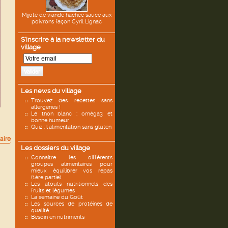
Mijoté de viande hachée sauce aux
poivrons façon Cyril Lignac
S'inscrire à la newsletter du
village
Valider
Les news du village
Trouvez des recettes sans
allergènes !
Le thon blanc : oméga3 et
bonne humeur
Quiz : l'alimentation sans gluten
aire
Les dossiers du village
Connaître les différents
groupes alimentaires pour
mieux équilibrer vos repas
(1ère partie)
Les atouts nutritionnels des
fruits et légumes
La semaine du Goût
Les sources de protéines de
qualité
Besoin en nutriments