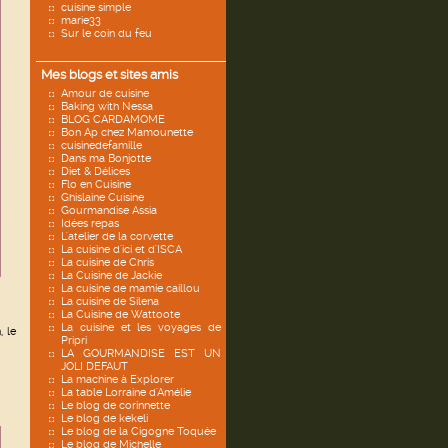
cuisine simple
marie33
Sur le coin du feu
Mes blogs et sites amis
Amour de cuisine
Baking with Nessa
BLOG CARDAMOME
Bon Ap chez Mamounette
cuisinedefamille
Dans ma Bonjotte
Diet & Délices
Flo en Cuisine
Ghislaine Cuisine
Gourmandise Assia
Idées repas
L'atelier de la corvette
La cuisine d'ici et d'ISCA
La cuisine de Chris
La Cuisine de Jackie
La cuisine de mamie caillou
La cuisine de Silena
La Cuisine de Wattoote
La cuisine et les voyages de
, le
Pripri
LA GOURMANDISE EST UN
JOLI DEFAUT
La machine à Explorer
La table Lorraine d'Amélie
Le blog de corinnette
Le blog de kekeli
Le blog de la Cigogne Toquée
Le blog de Michelle