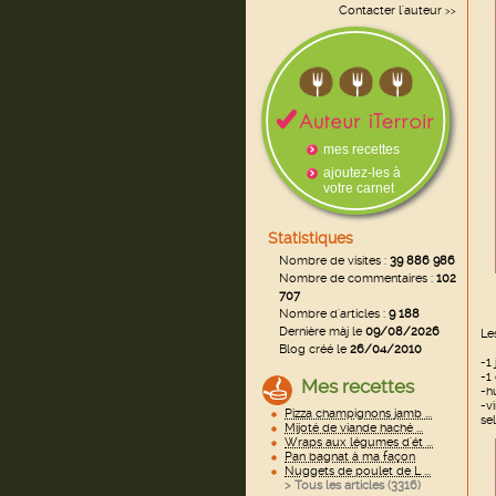
Contacter l'auteur
>>
mes recettes
ajoutez-les à
votre carnet
Statistiques
Nombre de visites :
39 886 986
Nombre de commentaires :
102
707
Nombre d'articles :
9 188
Dernière màj le
09/08/2026
Le
Blog créé le
26/04/2010
-1
-1
Mes recettes
-h
-v
Pizza champignons jamb ...
sel
Mijoté de viande haché ...
Wraps aux légumes d'ét ...
Pan bagnat à ma façon
Nuggets de poulet de L ...
> Tous les articles (
3316
)