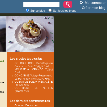
Me connecter
Créer mon blog
Sur ce blog
Sur tous les blogs
Les articles les plus lus
012
OCTOBRE ROSE-Dépistage du
Cancer du Sein
(105531 fois)
MOUSSE À L'ORANGE
(67325
fois)
CONCARNEAU(29)-Restaurant
La Porte aux Vins
(42772 fois)
COEUR DE BOEUF MÉNAGÈRE
ente
(38646 fois)
CONFITURE DE NÈFLES
(37887 fois)
tits
Les derniers commentaires
Coucou Dely - Les