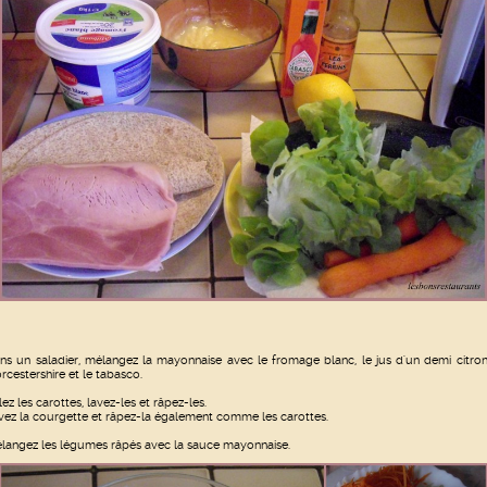
ns un saladier, mélangez la mayonnaise avec le fromage blanc, le jus d'un demi citron
rcestershire et le tabasco.
lez les carottes, lavez-les et râpez-les.
vez la courgette et râpez-la également comme les carottes.
langez les légumes râpés avec la sauce mayonnaise.