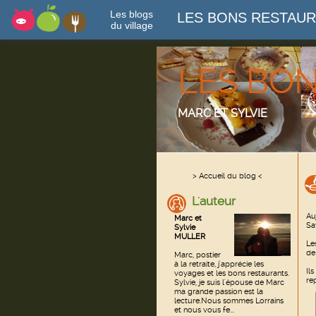
Les blogs
LES BONS RESTAU
du village
LES BO
MARC ET SYLVIE
> Accueil du blog <
L'auteur
Au
Marc et
Sa
Sylvie
MULLER
Le
de
Marc, postier
à la retraite, j'apprécie les
Il
voyages et les bons restaurants.
rep
Sylvie, je suis l'épouse de Marc
ma grande passion est la
lecture.Nous sommes Lorrains
et nous vous fe...