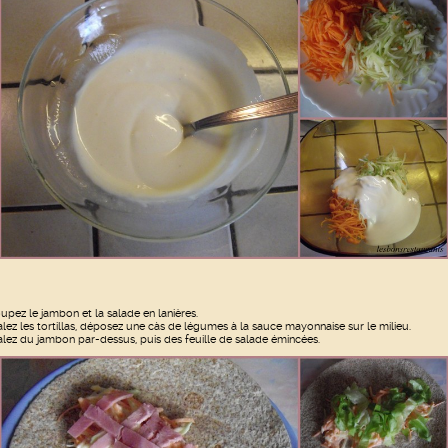
upez le jambon et la salade en lanières.
alez les tortillas, déposez une càs de légumes à la sauce mayonnaise sur le milieu.
alez du jambon par-dessus, puis des feuille de salade émincées.