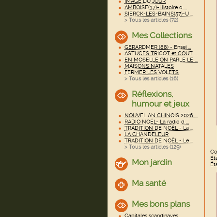
IMAGE DU JOUR
AMBOISE(37)-Histoire d ...
SIERCK-LES-BAINS(57)-U ...
> Tous les articles (
72
)
Mes Collections
GERARDMER (88) - Ensei ...
ASTUCES TRICOT et COUT ...
EN MOSELLE ON PARLE LE ...
MAISONS NATALES
FERMER LES VOLETS
> Tous les articles (
16
)
Réflexions,
humour et jeux
NOUVEL AN CHINOIS 2026 ...
RADIO NOËL- La radio d ...
TRADITION DE NOËL - La ...
LA CHANDELEUR
TRADITION DE NOËL - Le ...
> Tous les articles (
129
)
Co
Ét
Mon jardin
Ét
Ma santé
Mes bons plans
Capitales scandinaves ...