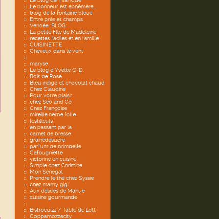
Le blog de Titanique
Le bonheur est éphémère...
blog de la fontaine bleue
Entre prés et champs
Vendée "BLOG"
La petite fille de Madeleine
recettes faciles et en famille
CUISINETTE
Cheveux dans le vent
maryse
Le blog d'Yvette C-D.
Bois de Rose
Bleu indigo et chocolat chaud
Chez Claudine
Pour votre plaisir
chez Séo and Co
Chez Françoise
mireille herbe folle
lestilleuls
en passant par la
carnet de bresse
grainedesucre
parfum de brimbelle
Cafougniette
victorine en cuisine
Simple chez Christine
Mon Sénégal
Prendre le thé chez Syssie
chez mamy gigi
Aux délices de Manue
cuisine gourmande
Bistrocuizz / Table de Lott
Coppamozzacity