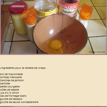
s ingrédients pour la recette de wraps:
 bol de mayonnaise
 tortillas mexicaine
 tranches de jambon
 carottes
 petite courgette
euilles de salade
 jus d'1/2 citron
 càs de fromage blanc
 goutte de tabasco
 goutte de sauce worcestershire