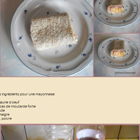
s ingrédients pour une mayonnaise:
 jaune d'oeuf
 càs de moutarde forte
uile
inaigre
, poivre