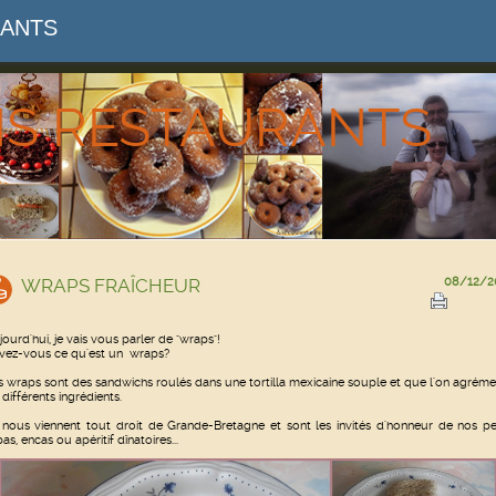
RANTS
NS RESTAURANTS
WRAPS FRAÎCHEUR
08/12/2
jourd'hui, je vais vous parler de "wraps"!
vez-vous ce qu'est un wraps?
s wraps sont des sandwichs roulés dans une tortilla mexicaine souple et que l'on agrém
 différents ingrédients.
s nous viennent tout droit de Grande-Bretagne et sont les invités d'honneur de nos pe
as, encas ou apéritif dînatoires...