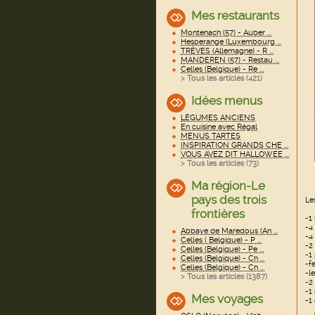
Mes restaurants
Montenach (57) - Auber ...
Hesperange (Luxembourg ...
TRÈVES (Allemagne) - R ...
MANDEREN (57) - Restau ...
Celles (Belgique) - Re ...
> Tous les articles (
421
)
Idées menus
LÉGUMES ANCIENS
En cuisine avec Régal
MENUS TARTES
INSPIRATION GRANDS CHE ...
VOUS AVEZ DIT HALLOWEE ...
> Tous les articles (
73
)
Ma région-Le
pays des trois
Le
frontières
-1
-4
Abbaye de Maredous (An ...
-4
Celles ( Belgique) - P ...
-2
Celles (Belgique) - Pe ...
-1
Celles (Belgique) - Ch ...
-f
Celles (Belgique) - Ch ...
-le
> Tous les articles (
1387
)
-2
-1
Mes voyages
-1