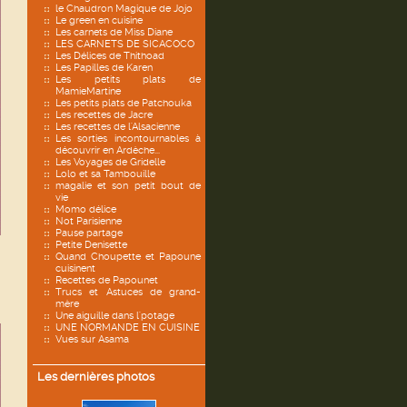
le Chaudron Magique de Jojo
Le green en cuisine
Les carnets de Miss Diane
LES CARNETS DE SICACOCO
Les Délices de Thithoad
Les Papilles de Karen
Les petits plats de
MamieMartine
Les petits plats de Patchouka
Les recettes de Jacre
Les recettes de l'Alsacienne
Les sorties incontournables à
découvrir en Ardèche...
Les Voyages de Gridelle
Lolo et sa Tambouille
magalie et son petit bout de
vie
Momo délice
Not Parisienne
Pause partage
Petite Denisette
Quand Choupette et Papoune
cuisinent
Recettes de Papounet
Trucs et Astuces de grand-
mère
Une aiguille dans l'potage
UNE NORMANDE EN CUISINE
Vues sur Asama
Les dernières photos