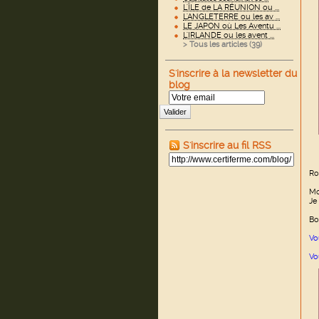
L'ÎLE de LA RÉUNION ou ...
L'ANGLETERRE ou les av ...
LE JAPON où Les Aventu ...
L'IRLANDE ou les avent ...
> Tous les articles (
39
)
S'inscrire à la newsletter du
blog
Valider
S'inscrire au fil RSS
Ro
Mo
Je
Bo
Vo
Vo