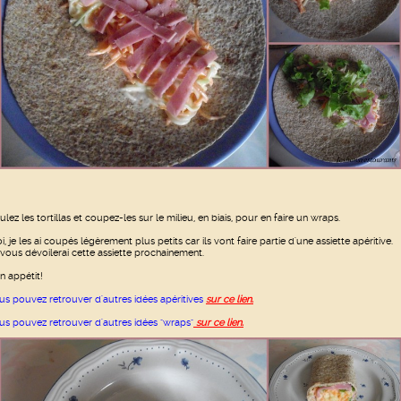
ulez les tortillas et coupez-les sur le milieu, en biais, pour en faire un wraps.
i, je les ai coupés légèrement plus petits car ils vont faire partie d'une assiette apéritive.
 vous dévoilerai cette assiette prochainement.
n appétit!
us pouvez retrouver d'autres idées apéritives
sur ce lien.
us pouvez retrouver d'autres idées "wraps"
s
ur ce lien.