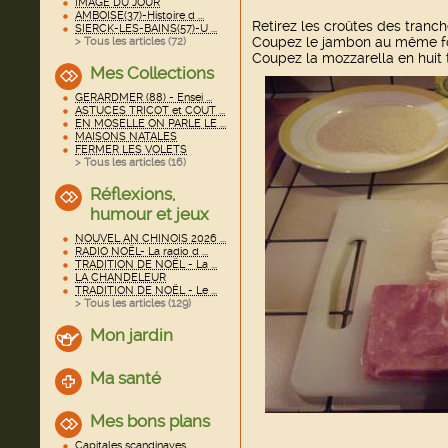
IMAGE DU JOUR
AMBOISE(37)-Histoire d ...
Retirez les croûtes des tranc
SIERCK-LES-BAINS(57)-U ...
Coupez le jambon au même fo
> Tous les articles (
72
)
Coupez la mozzarella en huit 
Mes Collections
GERARDMER (88) - Ensei ...
ASTUCES TRICOT et COUT ...
EN MOSELLE ON PARLE LE ...
MAISONS NATALES
FERMER LES VOLETS
> Tous les articles (
16
)
Réflexions,
humour et jeux
NOUVEL AN CHINOIS 2026 ...
RADIO NOËL- La radio d ...
TRADITION DE NOËL - La ...
LA CHANDELEUR
TRADITION DE NOËL - Le ...
> Tous les articles (
129
)
Mon jardin
Ma santé
Mes bons plans
Capitales scandinaves ...