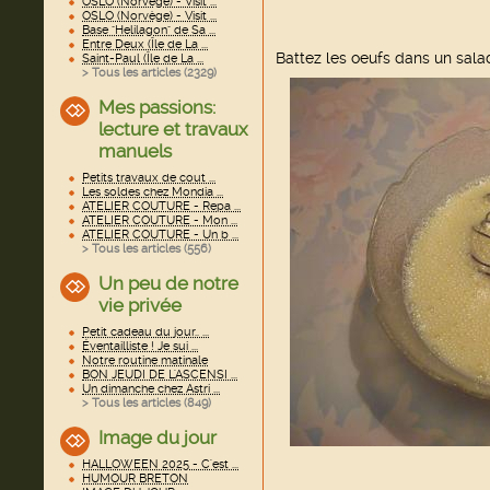
OSLO (Norvège) - Visit ...
OSLO (Norvège) - Visit ...
Base "Helilagon" de Sa ...
Entre Deux (Île de La ...
Battez les oeufs dans un salad
Saint-Paul (Île de La ...
> Tous les articles (
2329
)
Mes passions:
lecture et travaux
manuels
Petits travaux de cout ...
Les soldes chez Mondia ...
ATELIER COUTURE - Repa ...
ATELIER COUTURE - Mon ...
ATELIER COUTURE - Un b ...
> Tous les articles (
556
)
Un peu de notre
vie privée
Petit cadeau du jour.. ...
Éventailliste ! Je sui ...
Notre routine matinale
BON JEUDI DE L'ASCENSI ...
Un dimanche chez Astri ...
> Tous les articles (
849
)
Image du jour
HALLOWEEN 2025 - C'est ...
HUMOUR BRETON