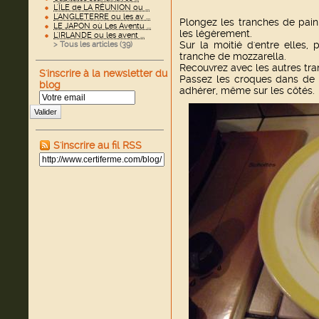
L'ÎLE de LA RÉUNION ou ...
L'ANGLETERRE ou les av ...
Plongez les tranches de pain
LE JAPON où Les Aventu ...
les légèrement.
L'IRLANDE ou les avent ...
Sur la moitié d'entre elles
> Tous les articles (
39
)
tranche de mozzarella.
Recouvrez avec les autres tra
S'inscrire à la newsletter du
Passez les croques dans de l
blog
adhérer, même sur les côtés.
Valider
S'inscrire au fil RSS