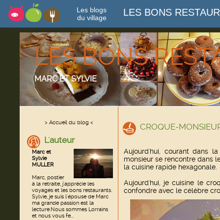
Les blogs
LES BONS RESTAU
du village
LES BONS RES
MARC ET SYLVIE
> Accueil du blog <
CROQUE-MONSIEUR 
L'auteur
Aujourd'hui, courant dans la
Marc et
Sylvie
monsieur se rencontre dans le
MULLER
la cuisine rapide hexagonale.
Marc, postier
Aujourd'hui, je cuisine le cro
à la retraite, j'apprécie les
confondre avec le célèbre cro
voyages et les bons restaurants.
Sylvie, je suis l'épouse de Marc
ma grande passion est la
lecture.Nous sommes Lorrains
et nous vous fe...