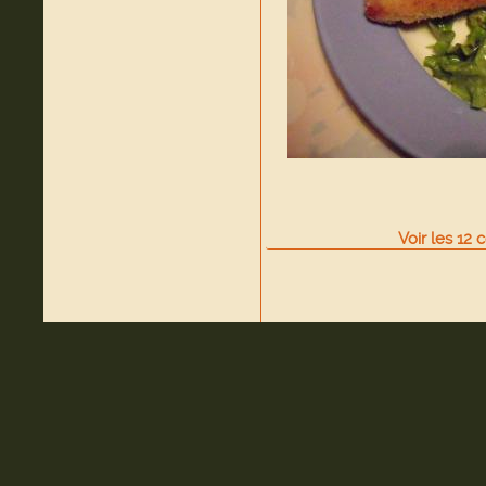
Voir
les
12
c