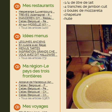
-1/4 de litre de lait
Mes restaurants
-4 tranches de jambon cuit
-2 boules de mozzarella
Hesperange (Luxembourg ...
-chapelure
TRÈVES (Allemagne) - R ...
MANDEREN (57) - Restau ...
-huile
Celles (Belgique) - Re ...
AY-sur-MOSELLE (57) - ...
> Tous les articles (
420
)
Idées menus
LÉGUMES ANCIENS
En cuisine avec Régal
MENUS TARTES
INSPIRATION GRANDS CHE ...
VOUS AVEZ DIT HALLOWEE ...
> Tous les articles (
73
)
Ma région-Le
pays des trois
frontières
Abbaye de Maredous (An ...
Celles ( Belgique) - P ...
Celles (Belgique) - Pe ...
Celles (Belgique) - Ch ...
Celles (Belgique) - Ch ...
> Tous les articles (
1387
)
Mes voyages