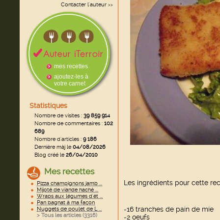
Contacter l'auteur
>>
mes recettes
ajoutez-les à
votre carnet
Statistiques
Nombre de visites :
39 859 914
Nombre de commentaires :
102
689
Nombre d'articles :
9 186
Dernière màj le
04/08/2026
Blog créé le
26/04/2010
Mes recettes
Les ingrédients pour cette rec
Pizza champignons jamb ...
Mijoté de viande haché ...
Wraps aux légumes d'ét ...
Pan bagnat à ma façon
-16 tranches de pain de mie
Nuggets de poulet de L ...
> Tous les articles (
3316
)
-2 oeufs