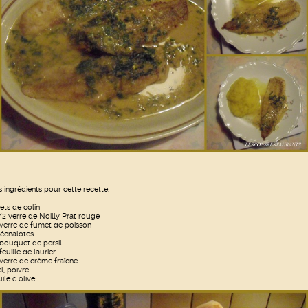
s ingrédients pour cette recette:
lets de colin
/2 verre de Noilly Prat rouge
 verre de fumet de poisson
 échalotes
 bouquet de persil
feuille de laurier
 verre de crème fraîche
l, poivre
ile d'olive