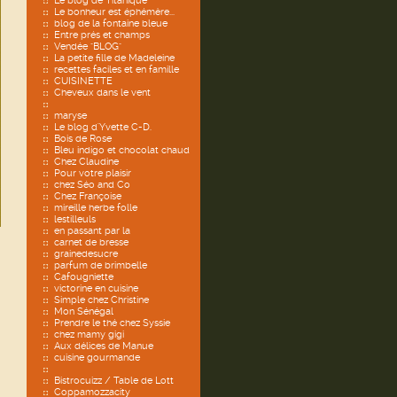
Le blog de Titanique
Le bonheur est éphémère...
blog de la fontaine bleue
Entre prés et champs
Vendée "BLOG"
La petite fille de Madeleine
recettes faciles et en famille
CUISINETTE
Cheveux dans le vent
maryse
Le blog d'Yvette C-D.
Bois de Rose
Bleu indigo et chocolat chaud
Chez Claudine
Pour votre plaisir
chez Séo and Co
Chez Françoise
mireille herbe folle
lestilleuls
en passant par la
carnet de bresse
grainedesucre
parfum de brimbelle
Cafougniette
victorine en cuisine
Simple chez Christine
Mon Sénégal
Prendre le thé chez Syssie
chez mamy gigi
Aux délices de Manue
cuisine gourmande
Bistrocuizz / Table de Lott
Coppamozzacity