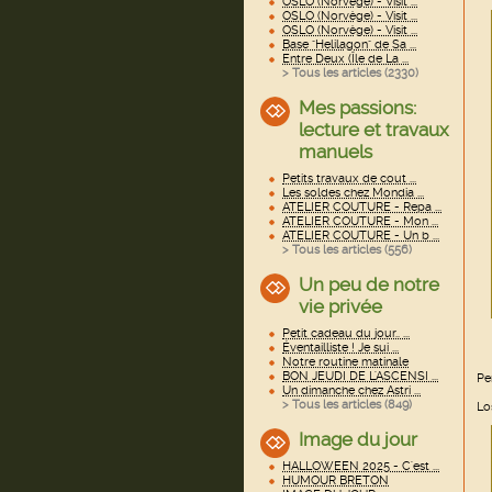
OSLO (Norvège) - Visit ...
OSLO (Norvège) - Visit ...
OSLO (Norvège) - Visit ...
Base "Helilagon" de Sa ...
Entre Deux (Île de La ...
> Tous les articles (
2330
)
Mes passions:
lecture et travaux
manuels
Petits travaux de cout ...
Les soldes chez Mondia ...
ATELIER COUTURE - Repa ...
ATELIER COUTURE - Mon ...
ATELIER COUTURE - Un b ...
> Tous les articles (
556
)
Un peu de notre
vie privée
Petit cadeau du jour.. ...
Éventailliste ! Je sui ...
Notre routine matinale
BON JEUDI DE L'ASCENSI ...
Pe
Un dimanche chez Astri ...
> Tous les articles (
849
)
Lo
Image du jour
HALLOWEEN 2025 - C'est ...
HUMOUR BRETON