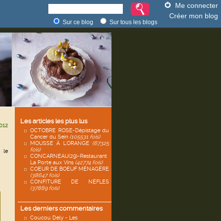
Me connecter
Créer mon blog
Sur ce blog
Sur tous les blogs
Les articles les plus lus
012
OCTOBRE ROSE-Dépistage du
Cancer du Sein
(105531 fois)
MOUSSE À L'ORANGE
(67325
fois)
 le
CONCARNEAU(29)-Restaurant
La Porte aux Vins
(42774 fois)
COEUR DE BOEUF MÉNAGÈRE
(38647 fois)
CONFITURE DE NÈFLES
(37889 fois)
Les derniers commentaires
Coucou Dely - Les