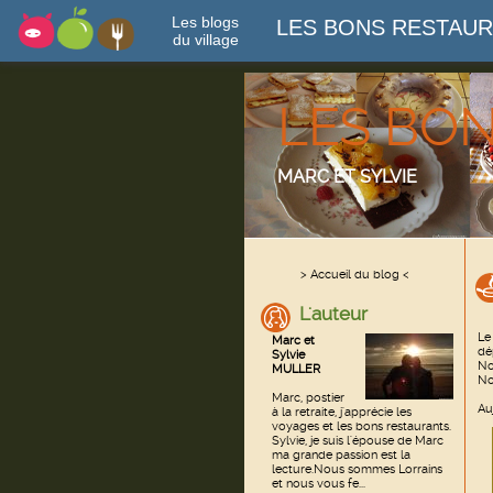
Les blogs
LES BONS RESTAU
du village
LES BO
MARC ET SYLVIE
> Accueil du blog <
L'auteur
Le
Marc et
dé
Sylvie
No
MULLER
No
Marc, postier
Au
à la retraite, j'apprécie les
voyages et les bons restaurants.
Sylvie, je suis l'épouse de Marc
ma grande passion est la
lecture.Nous sommes Lorrains
et nous vous fe...