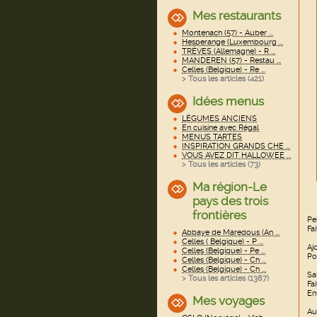
Mes restaurants
Montenach (57) - Auber ...
Hesperange (Luxembourg ...
TRÈVES (Allemagne) - R ...
MANDEREN (57) - Restau ...
Celles (Belgique) - Re ...
> Tous les articles (
421
)
Idées menus
LÉGUMES ANCIENS
En cuisine avec Régal
MENUS TARTES
INSPIRATION GRANDS CHE ...
VOUS AVEZ DIT HALLOWEE ...
> Tous les articles (
73
)
Ma région-Le
pays des trois
frontières
Pe
Fai
Abbaye de Maredous (An ...
Celles ( Belgique) - P ...
Aj
Celles (Belgique) - Pe ...
Po
Celles (Belgique) - Ch ...
Celles (Belgique) - Ch ...
Sa
> Tous les articles (
1387
)
Fa
En
Mes voyages
Au