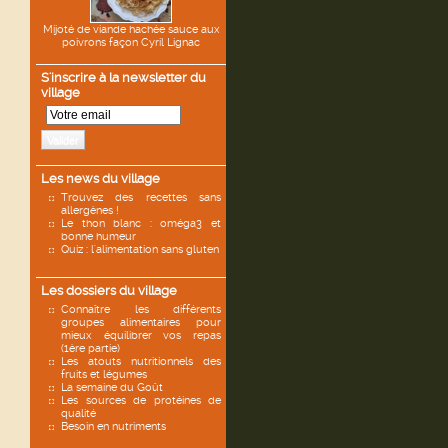
Mijoté de viande hachée sauce aux
poivrons façon Cyril Lignac
S'inscrire à la newsletter du
village
Valider
Les news du village
Trouvez des recettes sans
allergènes !
Le thon blanc : oméga3 et
bonne humeur
Quiz : l'alimentation sans gluten
Les dossiers du village
Connaître les différents
groupes alimentaires pour
mieux équilibrer vos repas
(1ère partie)
Les atouts nutritionnels des
fruits et légumes
La semaine du Goût
Les sources de protéines de
qualité
Besoin en nutriments