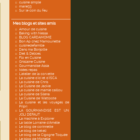
cuisine simple
marie33
Sur le coin du feu
Mes blogs et sites amis
Amour de cuisine
Baking with Nessa
BLOG CARDAMOME
Bon Ap chez Mamounette
cuisinedefamille
Dans ma Bonjotte
Diet & Délices
Flo en Cuisine
Ghislaine Cuisine
Gourmandise Assia
Idées repas
L'atelier de la corvette
La cuisine d'ici et d'ISCA
La cuisine de Chris
La Cuisine de Jackie
La cuisine de mamie caillou
La cuisine de Silena
La Cuisine de Wattoote
La cuisine et les voyages de
Pripri
LA GOURMANDISE EST UN
JOLI DEFAUT
La machine à Explorer
La table Lorraine d'Amélie
Le blog de corinnette
Le blog de kekeli
Le blog de la Cigogne Toquée
Le blog de Michelle