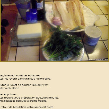
lez, lavez et hachez les échalotes.
tes-les revenir dans un filet d'huile d'olive.
outez le fumet de poisson, le Noilly Prat.
rtez à ébullition.
lez et poivrez.
ites réduire votre préparation quelques minutes.
fin ajoutez le persil et la crème fraîche.
 retour de l'ébullition, votre sauce est prête.