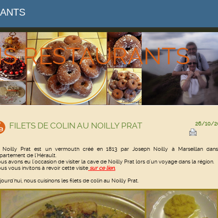
RANTS
NS RESTAURANTS
FILETS DE COLIN AU NOILLY PRAT
26/10/2
 Noilly Prat est un vermouth créé en 1813 par Joseph Noilly à Marseillan dans
partement de l'Hérault.
us avons eu l'occasion de visiter la cave de Noilly Prat lors d'un voyage dans la région.
us vous invitons à revoir cette visite
sur ce lien.
jourd'hui, nous cuisinons les filets de colin au Noilly Prat.