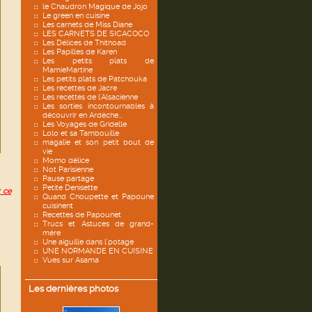
le Chaudron Magique de Jojo
Le green en cuisine
Les carnets de Miss Diane
LES CARNETS DE SICACOCO
Les Délices de Thithoad
Les Papilles de Karen
Les petits plats de
MamieMartine
Les petits plats de Patchouka
Les recettes de Jacre
Les recettes de l'Alsacienne
Les sorties incontournables à
découvrir en Ardèche...
Les Voyages de Gridelle
Lolo et sa Tambouille
magalie et son petit bout de
vie
Momo délice
Not Parisienne
Pause partage
Petite Denisette
r ce
Quand Choupette et Papoune
cuisinent
Recettes de Papounet
Trucs et Astuces de grand-
mère
Une aiguille dans l'potage
UNE NORMANDE EN CUISINE
Vues sur Asama
Les dernières photos