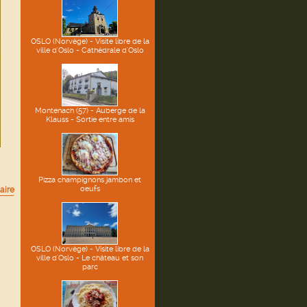
OSLO (Norvège) - Visite libre de la
ville d'Oslo - Cathédrale d'Oslo
Montenach (57) - Auberge de la
Klauss - Sortie entre amis
Pizza champignons jambon et
oeufs
aire
OSLO (Norvège) - Visite libre de la
ville d'Oslo - Le château et son
parc