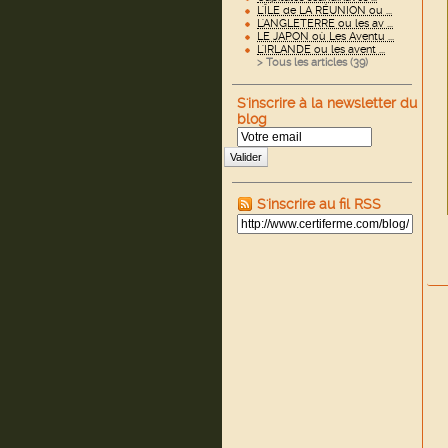
L'ÎLE de LA RÉUNION ou ...
L'ANGLETERRE ou les av ...
LE JAPON où Les Aventu ...
L'IRLANDE ou les avent ...
> Tous les articles (
39
)
S'inscrire à la newsletter du
blog
Valider
S'inscrire au fil RSS