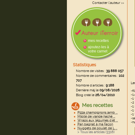
Contacter l'auteur
>>
mes recettes
ajoutez-les à
votre carnet
Statistiques
Nombre de visites :
39 888 057
Nombre de commentaires :
102
707
Le
Nombre d'articles :
9 188
Dernière màj le
09/08/2026
-fi
-1
Blog créé le
26/04/2010
-1
-2
Mes recettes
-1
-1 
Pizza champignons jamb ...
-1
Mijoté de viande haché ...
-se
Wraps aux légumes d'ét ...
-hu
Pan bagnat à ma façon
Nuggets de poulet de L ...
> Tous les articles (
3316
)