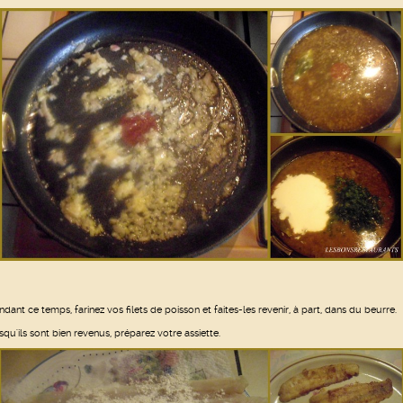
ndant ce temps, farinez vos filets de poisson et faites-les revenir, à part, dans du beurre.
squ'ils sont bien revenus, préparez votre assiette.