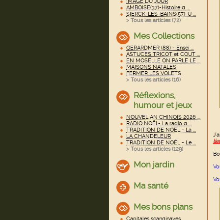
IMAGE DU JOUR
AMBOISE(37)-Histoire d ...
SIERCK-LES-BAINS(57)-U ...
> Tous les articles (
72
)
Mes Collections
GERARDMER (88) - Ensei ...
ASTUCES TRICOT et COUT ...
EN MOSELLE ON PARLE LE ...
MAISONS NATALES
FERMER LES VOLETS
> Tous les articles (
16
)
Réflexions,
humour et jeux
NOUVEL AN CHINOIS 2026 ...
RADIO NOËL- La radio d ...
TRADITION DE NOËL - La ...
J'
LA CHANDELEUR
lie
TRADITION DE NOËL - Le ...
> Tous les articles (
129
)
Bo
Mon jardin
Vo
Vo
Ma santé
Mes bons plans
Capitales scandinaves ...