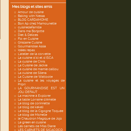
Mes blogs et sites amis
Amour de cuisine
Baking with Nessa
BLOG CARDAMOME
Bon Ap chez Mamounette
cuisinedefamille
Dans ma Bonjotte
Diet & Délices
Flo en Cuisine
Ghislaine Cuisine
Gourmandise Assia
Idées repas
L'atelier de la corvette
La cuisine d'ici et d'ISCA
La cuisine de Chris
La Cuisine de Jackie
La cuisine de mamie caillou
La cuisine de Silena
La Cuisine de Wattoote
La cuisine et les voyages de
Pripri
LA GOURMANDISE EST UN
JOLI DEFAUT
La machine à Explorer
La table Lorraine d'Amélie
Le blog de corinnette
Le blog de kekeli
Le blog de la Cigogne Toquée
Le blog de Michelle
le Chaudron Magique de Jojo
Le green en cuisine
Les carnets de Miss Diane
LES CARNETS DE SICACOCO