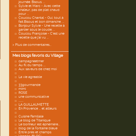
journée. Bisous. ...
Sylvie et Marc - Avec cette
chaleur, pas de plat chaud
pour ...
Coucou Chantal - Oui, tout à
fait.Bisous et bon dimanche. ...
Bonjour Sylvie - Une recette à
garder sous le coude; ...
Coucou Françoise - C’est une
recette que j’ai vu ...
> Plus de commentaires...
Mes blogs favoris du Village
campagneetmer
Au fil du temps ....
Aux saveurs de chez moi
La vie agreable
33gourmande
mimi
ROSE
une communicative
........
LA GUILLAUMETTE
En Provence ... et ailleurs
Cuisine Familiale
Le blog de Titanique
Le bonheur est éphémère...
blog de la fontaine bleue
Entre prés et champs