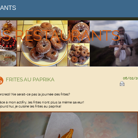
RANTS
NS RESTAURANTS
FRITES AU PAPRIKA
06/02/2
rcredi! Ne serait-ce pas la journée des frites?
âce à mon actifry, les frites n'ont plus la même saveur!
ourd'hui, je cuisine les frites au paprika!