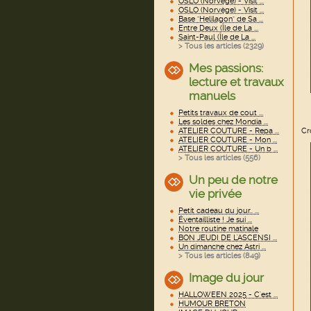
OSLO (Norvège) - Visit ...
OSLO (Norvège) - Visit ...
Base "Helilagon" de Sa ...
Entre Deux (Île de La ...
Saint-Paul (Île de La ...
> Tous les articles (
2329
)
Mes passions:
lecture et travaux
manuels
Petits travaux de cout ...
Les soldes chez Mondia ...
Cro
ATELIER COUTURE - Repa ...
ATELIER COUTURE - Mon ...
ATELIER COUTURE - Un b ...
> Tous les articles (
556
)
Un peu de notre
vie privée
Petit cadeau du jour.. ...
Éventailliste ! Je sui ...
Notre routine matinale
BON JEUDI DE L'ASCENSI ...
Un dimanche chez Astri ...
> Tous les articles (
849
)
Image du jour
HALLOWEEN 2025 - C'est ...
HUMOUR BRETON