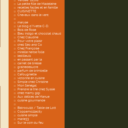
Vendée "BLOG"
La petite fille de Madeleine
recettes faciles et en famille
CUISINETTE
Cheveux dans le vent
maryse
Le blog d'Yvette C-D.
Bois de Rose
Bleu indigo et chocolat chaud
Chez Claudine
Pour votre plaisir
chez Séo and Co
Chez Françoise
mireille herbe folle
lestilleuls
en passant par la
carnet de bresse
grainedesucre
parfum de brimbelle
Cafougniette
victorine en cuisine
Simple chez Christine
Mon Sénégal
Prendre le thé chez Syssie
chez mamy gigi
Aux délices de Manue
cuisine gourmande
Bistrocuizz / Table de Lott
Coppamozzacity
cuisine simple
marie33
Sur le coin du feu