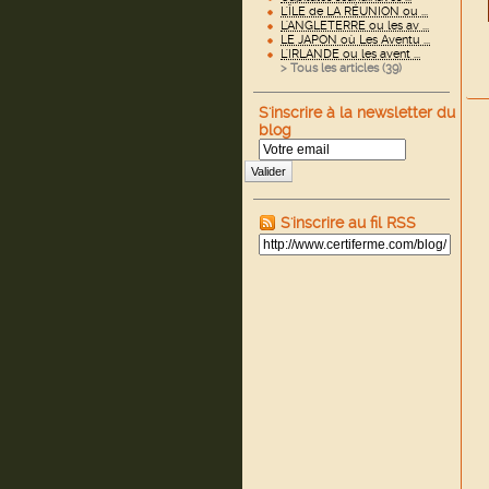
L'ÎLE de LA RÉUNION ou ...
L'ANGLETERRE ou les av ...
LE JAPON où Les Aventu ...
L'IRLANDE ou les avent ...
> Tous les articles (
39
)
S'inscrire à la newsletter du
blog
Valider
S'inscrire au fil RSS