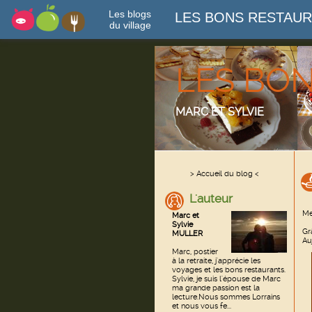
Les blogs
LES BONS RESTAU
du village
LES BO
MARC ET SYLVIE
> Accueil du blog <
L'auteur
Me
Marc et
Sylvie
Gr
MULLER
Auj
Marc, postier
à la retraite, j'apprécie les
voyages et les bons restaurants.
Sylvie, je suis l'épouse de Marc
ma grande passion est la
lecture.Nous sommes Lorrains
et nous vous fe...