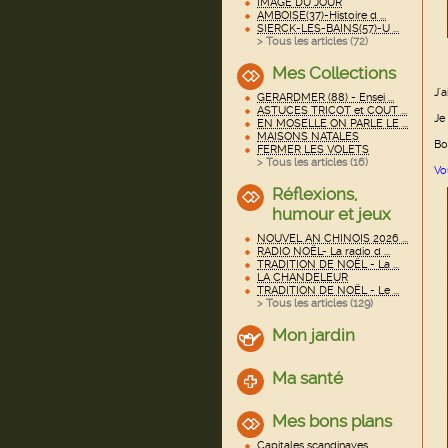
IMAGE DU JOUR
AMBOISE(37)-Histoire d ...
SIERCK-LES-BAINS(57)-U ...
> Tous les articles (
72
)
Mes Collections
J'
GERARDMER (88) - Ensei ...
ASTUCES TRICOT et COUT ...
Je
EN MOSELLE ON PARLE LE ...
MAISONS NATALES
Bo
FERMER LES VOLETS
> Tous les articles (
16
)
Vo
Réflexions,
humour et jeux
NOUVEL AN CHINOIS 2026 ...
RADIO NOËL- La radio d ...
TRADITION DE NOËL - La ...
LA CHANDELEUR
TRADITION DE NOËL - Le ...
> Tous les articles (
129
)
Mon jardin
Ma santé
Mes bons plans
Capitales scandinaves ...