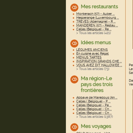
Mes restaurants
Montenach (57) - Auber ...
Hesperange (Luxembourg ...
TRÈVES (Allemagne) - R ...
MANDEREN (57) - Restau ...
Celles (Belgique) - Re ...
> Tous les articles (
421
)
Idées menus
LÉGUMES ANCIENS
En cuisine avec Régal
MENUS TARTES
INSPIRATION GRANDS CHE ...
Pe
VOUS AVEZ DIT HALLOWEE ...
La
> Tous les articles (
73
)
Sé
Ma région-Le
Da
pays des trois
Ve
frontières
Abbaye de Maredous (An ...
Celles ( Belgique) - P ...
Celles (Belgique) - Pe ...
Celles (Belgique) - Ch ...
Celles (Belgique) - Ch ...
> Tous les articles (
1387
)
Mes voyages