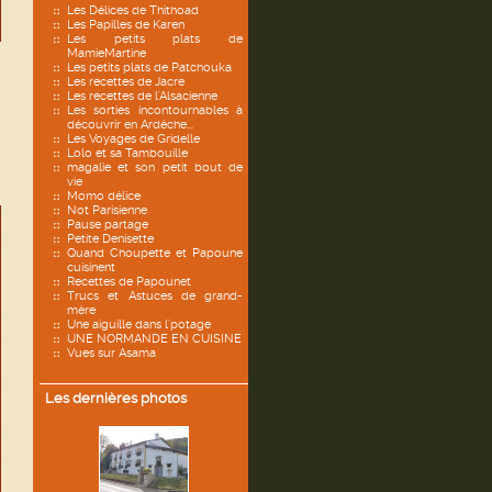
Les Délices de Thithoad
Les Papilles de Karen
Les petits plats de
MamieMartine
Les petits plats de Patchouka
Les recettes de Jacre
Les recettes de l'Alsacienne
Les sorties incontournables à
découvrir en Ardèche...
Les Voyages de Gridelle
Lolo et sa Tambouille
magalie et son petit bout de
vie
Momo délice
Not Parisienne
Pause partage
Petite Denisette
Quand Choupette et Papoune
cuisinent
Recettes de Papounet
Trucs et Astuces de grand-
mère
Une aiguille dans l'potage
UNE NORMANDE EN CUISINE
Vues sur Asama
Les dernières photos