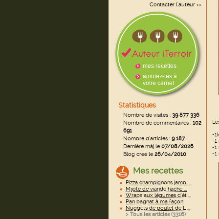
Contacter l'auteur
>>
mes recettes
ajoutez-les à
votre carnet
Statistiques
Nombre de visites :
39 877 336
Le
Nombre de commentaires :
102
691
-1
Nombre d'articles :
9 187
-1
Dernière màj le
07/08/2026
-1
-1
Blog créé le
26/04/2010
Mes recettes
Pizza champignons jamb ...
Mijoté de viande haché ...
Wraps aux légumes d'ét ...
Pan bagnat à ma façon
Nuggets de poulet de L ...
> Tous les articles (
3316
)