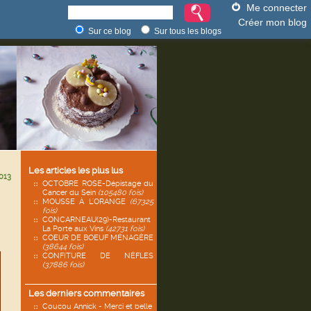
Me connecter
Créer mon blog
Sur ce blog
Sur tous les blogs
Les articles les plus lus
013
OCTOBRE ROSE-Dépistage du
Cancer du Sein
(105480 fois)
MOUSSE À L'ORANGE
(67325
fois)
CONCARNEAU(29)-Restaurant
La Porte aux Vins
(42731 fois)
COEUR DE BOEUF MÉNAGÈRE
(38644 fois)
CONFITURE DE NÈFLES
(37886 fois)
Les derniers commentaires
Coucou Annick - Merci et belle