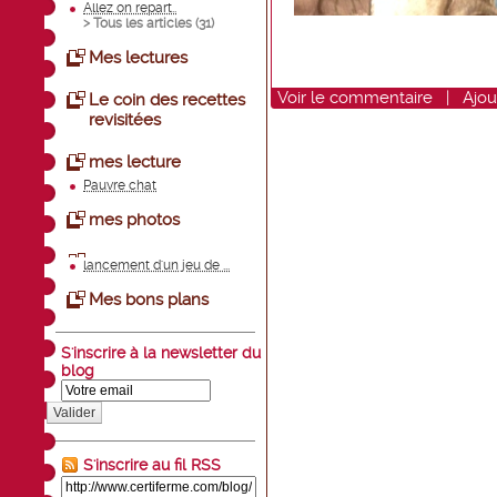
Allez on repart..
> Tous les articles (
31
)
Mes lectures
Voir
le commentaire
|
Ajou
Le coin des recettes
revisitées
mes lecture
Pauvre chat
mes photos
lancement d'un jeu de ...
Mes bons plans
S'inscrire à la newsletter du
blog
Valider
S'inscrire au fil RSS