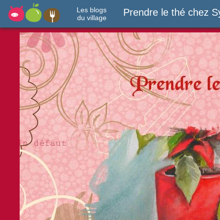
Les blogs
Prendre le thé chez S
du village