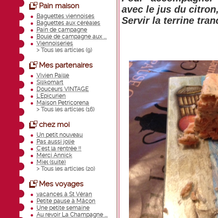
Pain maison
avec le jus du citron
Baguettes viennoises
Servir la terrine tra
Baguettes aux céréales
Pain de campagne
Boule de campagne aux ...
Viennoiseries
> Tous les articles (
9
)
Mes partenaires
Vivien Paille
Silikomart
Douceurs VINTAGE
L'Epicurien
Maison Petricorena
> Tous les articles (
16
)
chez moi
Un petit nouveau
Pas aussi jolie
C'est la rentrée !!
Merci Annick
Miel (suite)
> Tous les articles (
20
)
Mes voyages
vacances à St Véran
Petite pause à Mâcon
Une petite semaine
Au revoir La Champagne ...