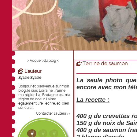
> Accueil du blog <
Terrine de saumon
L'auteur
Syssie Syssie
La seule photo que 
encore avec mon tél
Bonjour et bienvenue sur mon
blog.Je suis Lorraine , j'aime
ma région.La Bretagne est ma
La recette :
région de coeur.J'aime
également lire , écrire, et bien
sûr cuisi...
Contacter l'auteur
>>
400 g de crevettes r
150 g de noix de Sai
400 g de saumon fra