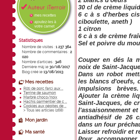
2 blancs d'oeufs
30 cl de crème liquid
6 c à s d'herbes ci
mes recettes
ciboulette, aneth )
ajoutez-les à
votre carnet
1 citron
6 c à s de crème fra
Statistiques
Sel et poivre du mou
Nombre de visites :
1 237 364
Nombre de commentaires :
2
020
Couper en dés la m
Nombre d'articles :
346
noix de Saint-Jacque
Dernière màj le
30/08/2017
Blog créé le
13/08/2013
Dans un robot mett
les blancs d'oeufs, 
Mes recettes
impulsions brèves
Rôti de porc farci aux ...
Terrine de saumon
Ajouter la crème li
Marbré choco/noix
Hachis parmentier de c ...
Saint-Jacques, de cre
Cookies aux pépites de ...
l'assaisonnement et
> Tous les articles (
268
)
antiadhésif de 26 
Mon jardin
dans un four précha
Laisser refroidir et r
Ma santé
Pour accompagner 