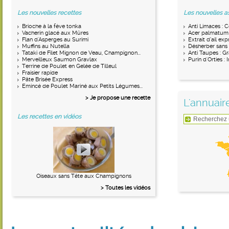
Les nouvelles recettes
Les nouvelles a
Brioche à la fève tonka
Anti Limaces : 
Vacherin glacé aux Mûres
Acer palmatum : 
Flan d'Asperges au Surimi
Extrait d’ail exp
Muffins au Nutella
Désherber sans 
Tataki de Filet Mignon de Veau, Champignon...
Anti Taupes : G
Merveilleux Saumon Gravlax
Purin d'Orties :
Terrine de Poulet en Gelée de Tilleul
Fraisier rapide
Pâte Brisée Express
Emincé de Poulet Mariné aux Petits Légumes...
> Je propose une recette
L'annuair
Les recettes en vidéos
Oiseaux sans Tête aux Champignons
> Toutes les vidéos