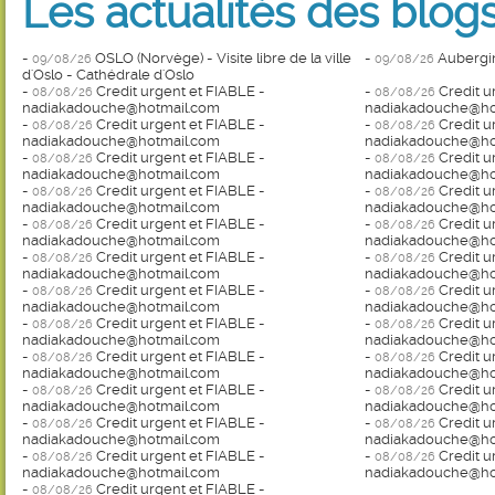
Les actualités des blogs
-
OSLO (Norvège) - Visite libre de la ville
-
Aubergin
09/08/26
09/08/26
d'Oslo - Cathédrale d'Oslo
-
Credit urgent et FIABLE -
-
Credit u
08/08/26
08/08/26
nadiakadouche@hotmail.com
nadiakadouche@ho
-
Credit urgent et FIABLE -
-
Credit u
08/08/26
08/08/26
nadiakadouche@hotmail.com
nadiakadouche@ho
-
Credit urgent et FIABLE -
-
Credit u
08/08/26
08/08/26
nadiakadouche@hotmail.com
nadiakadouche@ho
-
Credit urgent et FIABLE -
-
Credit u
08/08/26
08/08/26
nadiakadouche@hotmail.com
nadiakadouche@ho
-
Credit urgent et FIABLE -
-
Credit u
08/08/26
08/08/26
nadiakadouche@hotmail.com
nadiakadouche@ho
-
Credit urgent et FIABLE -
-
Credit u
08/08/26
08/08/26
nadiakadouche@hotmail.com
nadiakadouche@ho
-
Credit urgent et FIABLE -
-
Credit u
08/08/26
08/08/26
nadiakadouche@hotmail.com
nadiakadouche@ho
-
Credit urgent et FIABLE -
-
Credit u
08/08/26
08/08/26
nadiakadouche@hotmail.com
nadiakadouche@ho
-
Credit urgent et FIABLE -
-
Credit u
08/08/26
08/08/26
nadiakadouche@hotmail.com
nadiakadouche@ho
-
Credit urgent et FIABLE -
-
Credit u
08/08/26
08/08/26
nadiakadouche@hotmail.com
nadiakadouche@ho
-
Credit urgent et FIABLE -
-
Credit u
08/08/26
08/08/26
nadiakadouche@hotmail.com
nadiakadouche@ho
-
Credit urgent et FIABLE -
-
Credit u
08/08/26
08/08/26
nadiakadouche@hotmail.com
nadiakadouche@ho
-
Credit urgent et FIABLE -
08/08/26