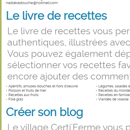
nadiakadouche@hotmail.com
Le livre de recettes
Le livre de recettes vous pe
authentiques, illustrées ave
Vous pouvez également dépo
sélectionner vos recettes fa
encore ajouter des comment
-
-
Apéritifs, amuses-bouches et hors d'oeuvre
Légumes, salades e
-
-
Poisson et fruits de mer
Recettes du monde e
-
-
Recettes aux fruits
Recettes en famille
-
-
Foie gras
Viandes de volaille
Créer son blog
Le village Certi'Ferme vous 