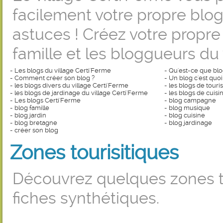
facilement votre propre blog.
astuces ! Créez votre propr
famille et les bloggueurs du 
-
Les blogs du village Certi'Ferme
-
Qu'est-ce que blo
-
Comment créer son blog ?
-
Un blog c'est quoi
-
les blogs divers du village Certi'Ferme
-
les blogs de touri
-
les blogs de jardinage du village Certi'Ferme
-
les blogs de cuisi
-
Les blogs Certi'Ferme
-
blog campagne
-
blog famille
-
blog musique
-
blog jardin
-
blog cuisine
-
blog bretagne
-
blog jardinage
-
créer son blog
Zones tourisitiques
Découvrez quelques zones to
fiches synthétiques.