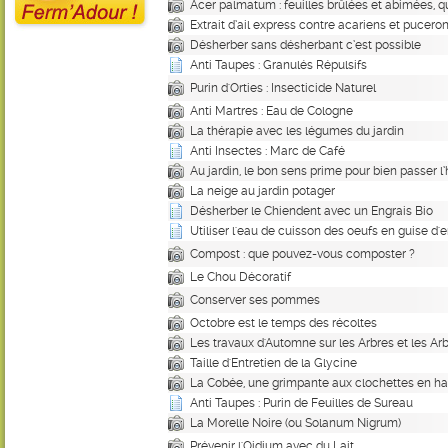
Acer palmatum : feuilles brûlées et abimées, q
Extrait d’ail express contre acariens et pucero
Désherber sans désherbant c’est possible
Anti Taupes : Granulés Répulsifs
Purin d'Orties : Insecticide Naturel
Anti Martres : Eau de Cologne
La thérapie avec les légumes du jardin
Anti Insectes : Marc de Café
Au jardin, le bon sens prime pour bien passer l’
La neige au jardin potager
Désherber le Chiendent avec un Engrais Bio
Utiliser l'eau de cuisson des oeufs en guise d'
Compost : que pouvez-vous composter ?
Le Chou Décoratif
Conserver ses pommes
Octobre est le temps des récoltes
Les travaux d'Automne sur les Arbres et les Ar
Taille d'Entretien de la Glycine
La Cobée, une grimpante aux clochettes en ha
Anti Taupes : Purin de Feuilles de Sureau
La Morelle Noire (ou Solanum Nigrum)
Prévenir l'Oidium avec du Lait