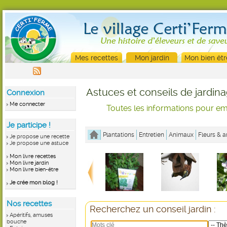
Mes recettes
Mon jardin
Mon bien êtr
Astuces et conseils de jardin
Connexion
Me connecter
Toutes les informations pour emb
Je participe !
Plantations
Entretien
Animaux
Fleurs & a
Je propose une recette
Je propose une astuce
Mon livre recettes
Mon livre jardin
Mon livre bien-être
Je crée mon blog !
Nos recettes
Recherchez un conseil jardin :
Apéritifs, amuses
bouche