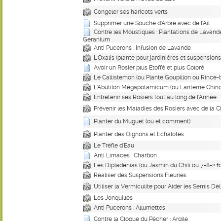
Congeler ses haricots verts
Supprimer une Souche d'Arbre avec de l'Ail
Contre les Moustiques : Plantations de Lavande
Géranium
Anti Pucerons : Infusion de Lavande
L'Oxalis (plante pour jardinières et suspensions
Avoir un Rosier plus Etoffé et plus Coloré
Le Callistemon (ou Plante Goupillon ou Rince-b
L'Abutilon Mégapotamicum (ou Lanterne Chino
Entretenir ses Rosiers tout au long de l'Année
Prévenir les Maladies des Rosiers avec de la C
Planter du Muguet (où et comment)
Planter des Oignons et Echalotes
Le Trèfle d'Eau
Anti Limaces : Charbon
Les Dipladénias (ou Jasmin du Chili ou 7-8-2 fo
Réaliser des Suspensions Fleuries
Utiliser la Vermiculite pour Aider les Semis Dél
Les Jonquilles
Anti Pucerons : Allumettes
Contre la Cloque du Pêcher : Argile