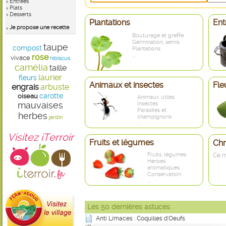
Entrées
Plats
Desserts
Plantations
Ent
Je propose une recette
Bouturage et greffe
Germination, semis
taupe
compost
Plantations
...
rose
vivace
hibiscus
camélia
taille
laurier
fleurs
Animaux et insectes
Fle
engrais
arbuste
carotte
oiseau
Animaux utiles
mauvaises
Insectes
Parasites et
herbes
champignons
jardin
...
Visitez iTerroir
Fruits et légumes
Ch
Fruits, légumes
Ce m
Herbes
aromatiques
Conservation
...
Les 50 dernières astuces
Anti Limaces : Coquilles d'Oeufs