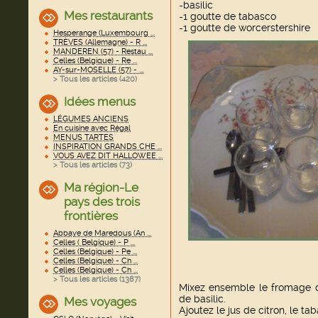
-basilic
Mes restaurants
-1 goutte de tabasco
-1 goutte de worcerstershire
Hesperange (Luxembourg ...
TRÈVES (Allemagne) - R ...
MANDEREN (57) - Restau ...
Celles (Belgique) - Re ...
AY-sur-MOSELLE (57) - ...
> Tous les articles (
420
)
Idées menus
LÉGUMES ANCIENS
En cuisine avec Régal
MENUS TARTES
INSPIRATION GRANDS CHE ...
VOUS AVEZ DIT HALLOWEE ...
> Tous les articles (
73
)
Ma région-Le
pays des trois
frontières
Abbaye de Maredous (An ...
Celles ( Belgique) - P ...
Celles (Belgique) - Pe ...
Celles (Belgique) - Ch ...
Celles (Belgique) - Ch ...
> Tous les articles (
1387
)
Mixez ensemble le fromage de
de basilic.
Mes voyages
Ajoutez le jus de citron, le ta