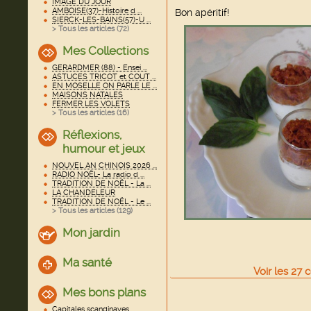
IMAGE DU JOUR
AMBOISE(37)-Histoire d ...
Bon apéritif!
SIERCK-LES-BAINS(57)-U ...
> Tous les articles (
72
)
Mes Collections
GERARDMER (88) - Ensei ...
ASTUCES TRICOT et COUT ...
EN MOSELLE ON PARLE LE ...
MAISONS NATALES
FERMER LES VOLETS
> Tous les articles (
16
)
Réflexions,
humour et jeux
NOUVEL AN CHINOIS 2026 ...
RADIO NOËL- La radio d ...
TRADITION DE NOËL - La ...
LA CHANDELEUR
TRADITION DE NOËL - Le ...
> Tous les articles (
129
)
Mon jardin
Ma santé
Voir
les
27
c
Mes bons plans
Capitales scandinaves ...