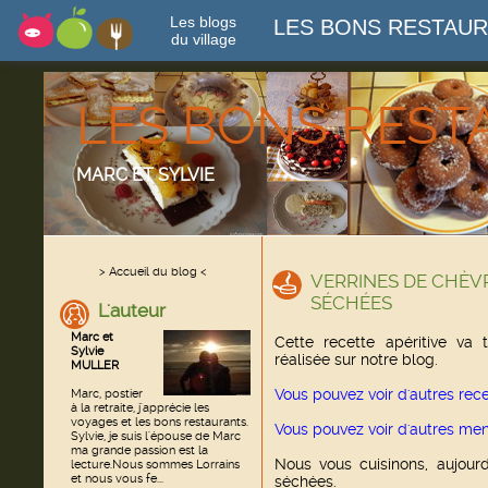
Les blogs
LES BONS RESTAU
du village
LES BONS RES
MARC ET SYLVIE
> Accueil du blog <
VERRINES DE CHÈV
SÉCHÉES
L'auteur
Marc et
Cette recette apéritive va t
Sylvie
réalisée sur notre blog.
MULLER
Vous pouvez voir d'autres rece
Marc, postier
à la retraite, j'apprécie les
voyages et les bons restaurants.
Vous pouvez voir d'autres me
Sylvie, je suis l'épouse de Marc
ma grande passion est la
Nous vous cuisinons, aujour
lecture.Nous sommes Lorrains
et nous vous fe...
séchées.