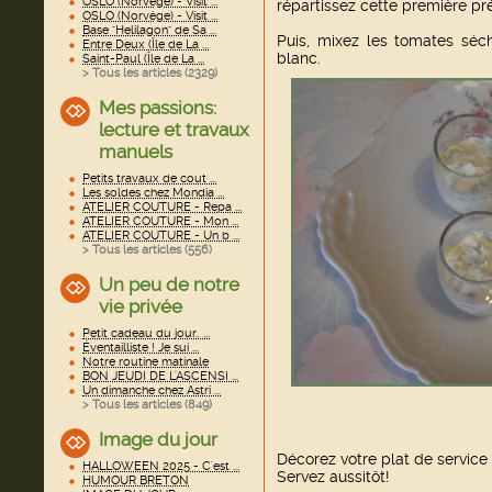
OSLO (Norvège) - Visit ...
répartissez cette première pré
OSLO (Norvège) - Visit ...
Base "Helilagon" de Sa ...
Puis, mixez les tomates séc
Entre Deux (Île de La ...
blanc.
Saint-Paul (Île de La ...
> Tous les articles (
2329
)
Mes passions:
lecture et travaux
manuels
Petits travaux de cout ...
Les soldes chez Mondia ...
ATELIER COUTURE - Repa ...
ATELIER COUTURE - Mon ...
ATELIER COUTURE - Un b ...
> Tous les articles (
556
)
Un peu de notre
vie privée
Petit cadeau du jour.. ...
Éventailliste ! Je sui ...
Notre routine matinale
BON JEUDI DE L'ASCENSI ...
Un dimanche chez Astri ...
> Tous les articles (
849
)
Image du jour
Décorez votre plat de service d
HALLOWEEN 2025 - C'est ...
Servez aussitôt!
HUMOUR BRETON