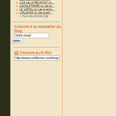
L'ÎLE de LA RÉUNION ou ...
L'ANGLETERRE ou les av ...
LE JAPON où Les Aventu ...
L'IRLANDE ou les avent ...
> Tous les articles (
39
)
S'inscrire à la newsletter du
blog
Valider
S'inscrire au fil RSS