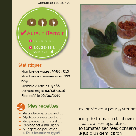
Contacter l'auteur
>>
mes recettes
ajoutez-les à
votre carnet
Statistiques
Nombre de visites :
39 864 610
Nombre de commentaires :
102
689
Nombre d'articles :
9 186
Dernière màj le
04/08/2026
Blog créé le
26/04/2010
Mes recettes
Les ingrédients pour 5 verrine
Pizza champignons jamb ...
Mijoté de viande haché ...
-100g de fromage de chèvre
Wraps aux légumes d'ét ...
-2 càs de fromage blanc
Pan bagnat à ma façon
-10 tomates séchées conservé
Nuggets de poulet de L ...
-le jus d'un demi citron
> Tous les articles (
3316
)