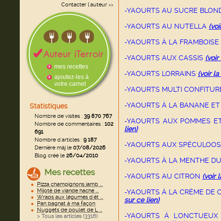
Contacter l'auteur
>>
-YAOURTS AU SUCRE BLON
-YAOURTS AU NUTELLA
(voi
-YAOURTS À LA FRAMBOISE
-YAOURTS AUX CASSIS
(voir
mes recettes
-YAOURTS LORRAINS
(voir la
ajoutez-les à
votre carnet
-YAOURTS MULTI CONFITU
-YAOURTS À LA BANANE E
Statistiques
Nombre de visites :
39 870 767
-YAOURTS AUX POMMES ET
Nombre de commentaires :
102
lien)
691
Nombre d'articles :
9 187
-YAOURTS AUX SPÉCULOOS
Dernière màj le
07/08/2026
Blog créé le
26/04/2010
-YAOURTS À LA MENTHE DU
Mes recettes
-YAOURTS AU CITRON
(voir 
Pizza champignons jamb ...
Mijoté de viande haché ...
-YAOURTS À LA CRÈME DE
Wraps aux légumes d'ét ...
sur ce lien)
Pan bagnat à ma façon
Nuggets de poulet de L ...
-YAOURTS À L'ONCTUEUX
> Tous les articles (
3316
)