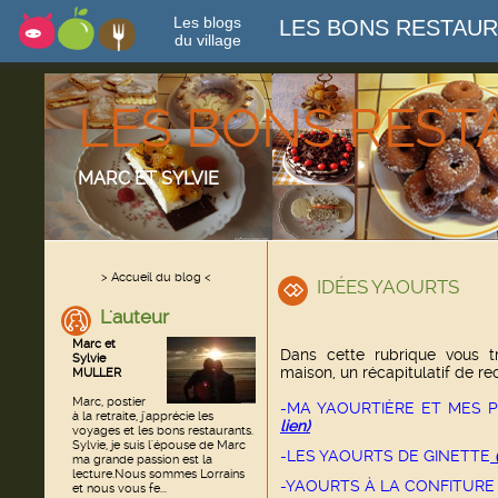
Les blogs
LES BONS RESTAU
du village
LES BONS RES
MARC ET SYLVIE
> Accueil du blog <
IDÉES YAOURTS
L'auteur
Marc et
Dans cette rubrique vous t
Sylvie
maison, un récapitulatif de re
MULLER
Marc, postier
-MA YAOURTIÈRE ET MES 
à la retraite, j'apprécie les
lien
)
voyages et les bons restaurants.
Sylvie, je suis l'épouse de Marc
-LES YAOURTS DE GINETTE
(
ma grande passion est la
lecture.Nous sommes Lorrains
-YAOURTS À LA CONFITURE
et nous vous fe...