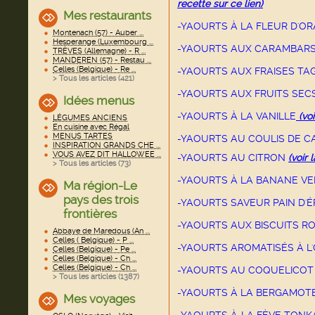
recette sur ce lien)
Mes restaurants
-YAOURTS À LA FLEUR D'O
Montenach (57) - Auber ...
Hesperange (Luxembourg ...
-YAOURTS AUX CARAMBAR
TRÈVES (Allemagne) - R ...
MANDEREN (57) - Restau ...
Celles (Belgique) - Re ...
-YAOURTS AUX FRAISES T
> Tous les articles (
421
)
-YAOURTS AUX FRUITS SEC
Idées menus
-YAOURTS À LA VANILLE
(voi
LÉGUMES ANCIENS
En cuisine avec Régal
MENUS TARTES
-YAOURTS AU COULIS DE C
INSPIRATION GRANDS CHE ...
VOUS AVEZ DIT HALLOWEE ...
-YAOURTS AU CITRON
(voir 
> Tous les articles (
73
)
-YAOURTS À LA BANANE V
Ma région-Le
pays des trois
-YAOURTS SAVEUR PAIN D'
frontières
-YAOURTS AUX BISCUITS R
Abbaye de Maredous (An ...
Celles ( Belgique) - P ...
-YAOURTS AROMATISÉS À L'
Celles (Belgique) - Pe ...
Celles (Belgique) - Ch ...
Celles (Belgique) - Ch ...
-YAOURTS AU COQUELICO
> Tous les articles (
1387
)
-YAOURTS À LA BERGAMOT
Mes voyages