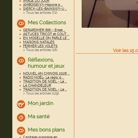
IMAGE DU JOUR
AMBOISE(37)-Histoire d ...
SIERCK-LES-BAINS(57)-U ...
> Tous les articles (
72
)
Mes Collections
GERARDMER (88) - Ensei ...
ASTUCES TRICOT et COUT ...
EN MOSELLE ON PARLE LE ...
MAISONS NATALES
FERMER LES VOLETS
Voir
les
15
c
> Tous les articles (
16
)
Réflexions,
humour et jeux
NOUVEL AN CHINOIS 2026 ...
RADIO NOËL- La radio d ...
TRADITION DE NOËL - La ...
LA CHANDELEUR
TRADITION DE NOËL - Le ...
> Tous les articles (
129
)
Mon jardin
Ma santé
Mes bons plans
Capitales scandinaves ...