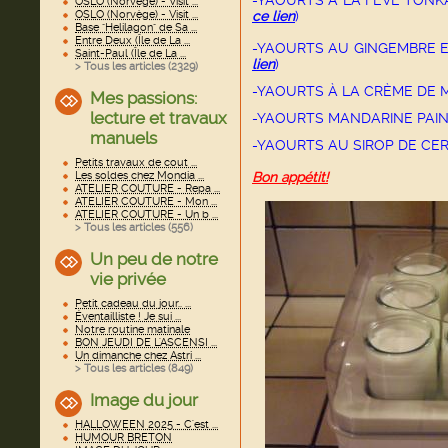
-YAOURTS À LA FÈVE TONK
OSLO (Norvège) - Visit ...
OSLO (Norvège) - Visit ...
ce lien
)
Base "Helilagon" de Sa ...
Entre Deux (Île de La ...
-YAOURTS AU GINGEMBRE 
Saint-Paul (Île de La ...
lien
)
> Tous les articles (
2329
)
-YAOURTS À LA CRÈME DE
Mes passions:
lecture et travaux
-YAOURTS MANDARINE PAIN 
manuels
-YAOURTS AU SIROP DE CE
Petits travaux de cout ...
Les soldes chez Mondia ...
Bon appétit!
ATELIER COUTURE - Repa ...
ATELIER COUTURE - Mon ...
ATELIER COUTURE - Un b ...
> Tous les articles (
556
)
Un peu de notre
vie privée
Petit cadeau du jour.. ...
Éventailliste ! Je sui ...
Notre routine matinale
BON JEUDI DE L'ASCENSI ...
Un dimanche chez Astri ...
> Tous les articles (
849
)
Image du jour
HALLOWEEN 2025 - C'est ...
HUMOUR BRETON