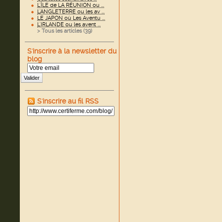
L'ÎLE de LA RÉUNION ou ...
L'ANGLETERRE ou les av ...
LE JAPON où Les Aventu ...
L'IRLANDE ou les avent ...
> Tous les articles (
39
)
S'inscrire à la newsletter du
blog
Valider
S'inscrire au fil RSS