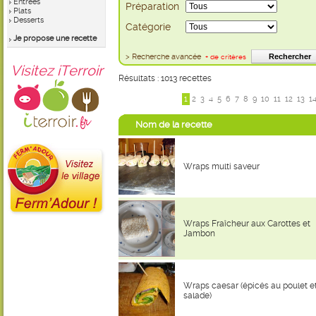
Entrées
Préparation
Plats
Desserts
Catégorie
Je propose une recette
> Recherche avancée
+ de critères
Visitez iTerroir
Résultats : 1013 recettes
1
2
3
4
5
6
7
8
9
10
11
12
13
1
Nom de la recette
Wraps multi saveur
Wraps Fraîcheur aux Carottes et
Jambon
Wraps caesar (épicés au poulet e
salade)