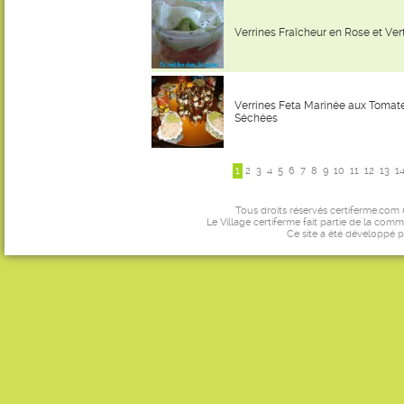
Verrines Fraîcheur en Rose et Ver
Verrines Feta Marinée aux Tomat
Séchées
1
2
3
4
5
6
7
8
9
10
11
12
13
1
Tous droits réservés certiferme.com
Le Village certiferme fait partie de la comm
Ce site a été développé 