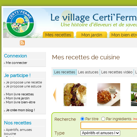
Mes recettes
Mon jardin
Mon bien êtr
Connexion
Mes recettes de cuisine
Me connecter
Les recettes
Les astuces
Les recettes vidéo
Je participe !
Je propose une recette
Je propose une astuce
Mon livre recettes
Mon livre jardin
Mon livre bien-être
Je crée mon blog !
Recherche
Par titre
Par ingrédients
In
Nos recettes
Apéritifs, amuses
Type
bouche