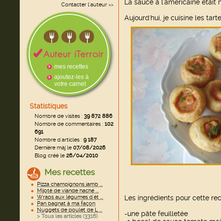
La sauce à l'américaine était 
Contacter l'auteur
>>
Aujourd'hui, je cuisine les tart
mes recettes
ajoutez-les à
votre carnet
Statistiques
Nombre de visites :
39 872 886
Nombre de commentaires :
102
691
Nombre d'articles :
9 187
Dernière màj le
07/08/2026
Blog créé le
26/04/2010
Mes recettes
Pizza champignons jamb ...
Mijoté de viande haché ...
Wraps aux légumes d'ét ...
Les ingrédients pour cette rec
Pan bagnat à ma façon
Nuggets de poulet de L ...
-une pâte feuilletée
> Tous les articles (
3316
)