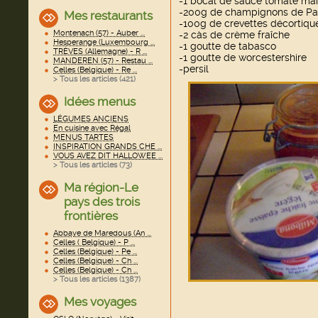
-1 bocal de sauce tomate ma
-200g de champignons de Pa
Mes restaurants
-100g de crevettes décortiqu
Montenach (57) - Auber ...
-2 càs de crème fraîche
Hesperange (Luxembourg ...
-1 goutte de tabasco
TRÈVES (Allemagne) - R ...
-1 goutte de worcestershire
MANDEREN (57) - Restau ...
-persil
Celles (Belgique) - Re ...
> Tous les articles (
421
)
Idées menus
LÉGUMES ANCIENS
En cuisine avec Régal
MENUS TARTES
INSPIRATION GRANDS CHE ...
VOUS AVEZ DIT HALLOWEE ...
> Tous les articles (
73
)
Ma région-Le
pays des trois
frontières
Abbaye de Maredous (An ...
Celles ( Belgique) - P ...
Celles (Belgique) - Pe ...
Celles (Belgique) - Ch ...
Celles (Belgique) - Ch ...
> Tous les articles (
1387
)
Mes voyages