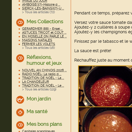
IMAGE DU JOUR
AMBOISE(37)-Histoire d ...
SIERCK-LES-BAINS(57)-U ...
> Tous les articles (
72
)
Pendant ce temps, préparez vo
Mes Collections
Versez votre sauce tomate da
Ajoutez-y 2 cuillères à soupe
GERARDMER (88) - Ensei ...
Ajoutez-y les champignons égo
ASTUCES TRICOT et COUT ...
EN MOSELLE ON PARLE LE ...
MAISONS NATALES
Finissez par le tabasco et le 
FERMER LES VOLETS
> Tous les articles (
16
)
La sauce est prête!
Réflexions,
Réchauffez juste au moment d
humour et jeux
NOUVEL AN CHINOIS 2026 ...
RADIO NOËL- La radio d ...
TRADITION DE NOËL - La ...
LA CHANDELEUR
TRADITION DE NOËL - Le ...
> Tous les articles (
129
)
Mon jardin
Ma santé
Mes bons plans
Capitales scandinaves ...