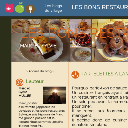
Les blogs
LES BONS RESTAU
du village
LES BONS RES
MARC ET SYLVIE
> Accueil du blog <
TARTELETTES À L'A
L'auteur
Pourquoi parle-t-on de sauce 
Marc et
Sylvie
Un cuisinier français ayant f
MULLER
un restaurant en rentrant à Par
Un soir, peu avant la fermetu
Marc, postier
pour dîner.
à la retraite, j'apprécie les
Il se remet aux fourneaux
voyages et les bons restaurants.
Sylvie, je suis l'épouse de Marc
manquent.
ma grande passion est la
Il décide donc de cuisine
lecture.Nous sommes Lorrains
échalote, vin blanc...
et nous vous fe...