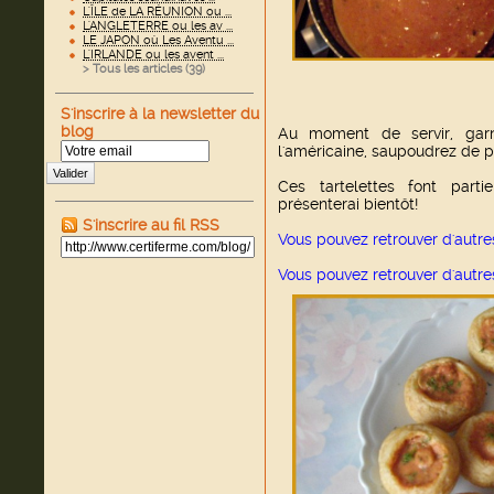
L'ÎLE de LA RÉUNION ou ...
L'ANGLETERRE ou les av ...
LE JAPON où Les Aventu ...
L'IRLANDE ou les avent ...
> Tous les articles (
39
)
S'inscrire à la newsletter du
blog
Au moment de servir, garn
l'américaine, saupoudrez de pe
Valider
Ces tartelettes font parti
présenterai bientôt!
S'inscrire au fil RSS
Vous pouvez retrouver d'autres
Vous pouvez retrouver d'autr