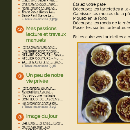
OSLO (Norvège) - Visit ...
Étalez votre pâte.
OSLO (Norvège) - Visit ...
Base "Helilagon" de Sa ...
Découpez les tartelettes à l'a
Entre Deux (Île de La ...
Garnissez les moules de la pâ
Saint-Paul (Île de La ...
Piquez-en le fond.
> Tous les articles (
2329
)
Découpez les ronds de la même
Posez-les sur les tartelettes e
Mes passions:
lecture et travaux
Faites cuire vos tartelettes à
manuels
Petits travaux de cout ...
Les soldes chez Mondia ...
ATELIER COUTURE - Repa ...
ATELIER COUTURE - Mon ...
ATELIER COUTURE - Un b ...
> Tous les articles (
556
)
Un peu de notre
vie privée
Petit cadeau du jour.. ...
Éventailliste ! Je sui ...
Notre routine matinale
BON JEUDI DE L'ASCENSI ...
Un dimanche chez Astri ...
> Tous les articles (
849
)
Image du jour
HALLOWEEN 2025 - C'est ...
HUMOUR BRETON