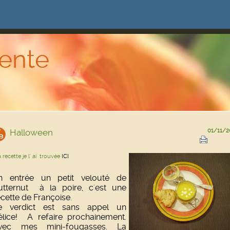
ente
Halloween
01/11/2
 recette je l' ai trouvée
ICI
n entrée un petit velouté de
utternut à la poire, c'est une
ecette de Françoise.
e verdict est sans appel un
élice! A refaire prochainement.
vec mes mini-fougasses. La