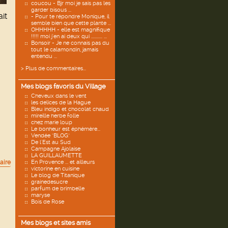
coucou - Bjr moi je sais pas les
garder bisous ...
it
- Pour te répondre Monique, il
semble bien que cette plante ...
OHHHHH - elle est magnifique
!!!!! moi j'en ai deux qui ........... ...
Bonsoir - Je ne connais pas du
tout le calamondin, jamais
entendu ...
> Plus de commentaires...
Mes blogs favoris du Village
Cheveux dans le vent
les delices de la Hague
Bleu indigo et chocolat chaud
mireille herbe folle
chez marie loup
Le bonheur est éphémère...
Vendée "BLOG"
De l'Est au Sud
Campagne Ajolaise
LA GUILLAUMETTE
aire
En Provence ... et ailleurs
victorine en cuisine
Le blog de Titanique
grainedesucre
parfum de brimbelle
maryse
Bois de Rose
Mes blogs et sites amis