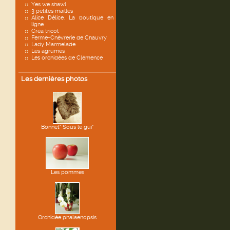
Yes we shawl
3 petites mailles
Alice Délice. La boutique en
ligne
Créa tricot
Ferme-Chèvrerie de Chauvry
Lady Marmelade
Les agrumes
Les orchidées de Clémence
Les dernières photos
Bonnet" Sous le gui"
Les pommes
Orchidée phalaenopsis