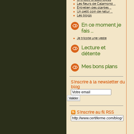
Les fleurs de Calamond ...
Entretien des plantes ...
Un petit coin de natur ...
Les blogs
En ce moment je
fais ...
Je tricote une veste
Lecture et
détente
Mes bons plans
S'inscrire à la newsletter du
blog
Valider
S'inscrire au fil RSS