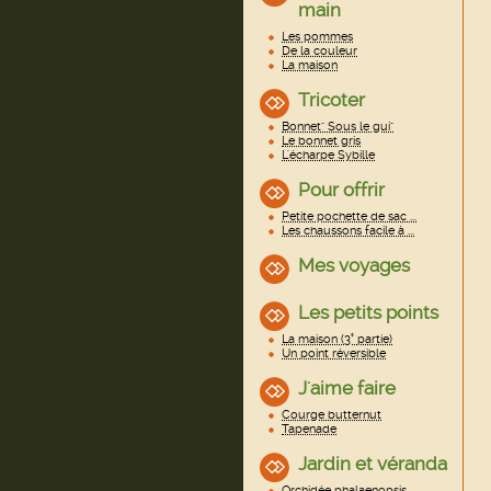
main
Les pommes
De la couleur
La maison
Tricoter
Bonnet" Sous le gui"
Le bonnet gris
L'écharpe Sybille
Pour offrir
Petite pochette de sac ...
Les chaussons facile à ...
Mes voyages
Les petits points
La maison (3° partie)
Un point réversible
J'aime faire
Courge butternut
Tapenade
Jardin et véranda
Orchidée phalaenopsis