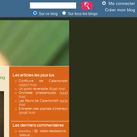
Me connecter
Créer mon blog
Sur ce blog
Sur tous les blogs
Les articles les plus lus
013
Confiture de Calamondin
(29307 fois)
Un point réversible
(8390 fois)
Orchidée phalaenopsis
(5443
fois)
Les fleurs de Calamondin
(5434
fois)
Entretien des plantes d'intérieur
(5096 fois)
Les derniers commentaires
coucou - Bjr belle réalisations
bisous ...