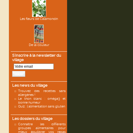
Les fleurs de Calamondin
De la couleur
S'inscrire à la newsletter du
village
Valider
Les news du village
Trouvez des recettes sans
allergènes !
Le thon blanc : oméga3 et
bonne humeur
Quiz : l'alimentation sans gluten
Les dossiers du village
Connaître les différents
groupes alimentaires pour
mieux équilibrer vos repas