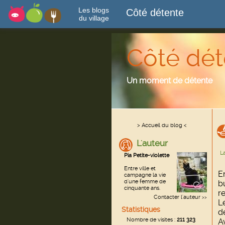
Les blogs
Côté détente
du village
Côté dét
Un moment de détente
> Accueil du blog <
L'auteur
La
Pia Petite-violette
Entre ville et
E
campagne la vie
d'une femme de
b
cinquante ans.
r
Contacter l'auteur
>>
L
Statistiques
d
Nombre de visites :
211 323
A