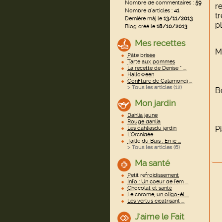
Nombre de commentaires :
59
re
Nombre d'articles :
41
t
Dernière màj le
13/11/2013
p
Blog créé le
18/10/2013
Mes recettes
M
Pâte brisée
Tarte aux pommes
La recette de Denise * ...
Halloween
Confiture de Calamondi ...
> Tous les articles (
12
)
B
Mon jardin
Dahlia jaune
Rouge dahlia
P
Les dahliasdu jardin
L'Orchidée
Taille du Buis : En ic ...
> Tous les articles (
6
)
Ma santé
Petit refroidissement
Info : Un coeur de fem ...
Chocolat et santé
Le chrome, un oligo-él ...
Les vertus cicatrisant ...
J'aime le Fait