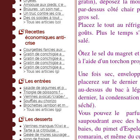
gratin), déposez la moi
Orgelet
Ampoule aux pieds, c'e ...
par-dessus côté chair p
Brûlures : un soin nat ...
Un truc contre les cra ...
gros sel.
Des os solides à tout ...
> Tous les articles (
10
)
Placez le tout au réfri
goûts. Plus le temps s'
Recettes
économiques anti-
salé.
crise
Courgettes farcies aux ...
Ôtez le sel du magret e
Gratin de conchiglie a ...
Gratin de conchiglie a ...
à l'aide d'un torchon pro
Gratin de conchiglie a ...
Gratin de conchiglie a ...
> Tous les articles (
9
)
Une fois sec, envelop
placerez sur le dernier 
Les entrées
au-dessus du bac à lé
salade de légumes et p ...
Trilogie de poissons f ...
dernier, la condensation
Verrines avocat/crabe/ ...
Soufflés au chorizo
séché).
Brochettes jambon et m ...
> Tous les articles (
99
)
Vous pouvez le parfum
saupoudrant avec des h
Les desserts
Verrines mangue/Kiwi e ...
baies, du pimet d'Espele
Tarte à la citrouille. ...
romarain, et même du 
Gelée de mûres sauvage ...
sirop de fraises