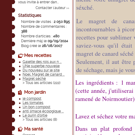
vous invite à entrer dan...
séxché.
Contacter l'auteur
>>
Statistiques
Le magret de canar
Nombre de visites :
2 050 895
Nombre de commentaires :
incontournables à picor
388
recettes pour sublimer 
Nombre d'articles :
480
Dernière màj le
09/09/2024
saviez-vous qu'il étai
Blog créé le
28/08/2007
magret de canard séché
Mes recettes
Seulement, il aut être p
Galette des rois aux n ...
UNe superbe nouvelle
de séchage, mais je vous
Du nouveau sur le site
Noel. Magret de canard ...
Magret séché
Les ingrédients :
1 mar
> Tous les articles (
222
)
(cette année, j'utilisera
Mon jardin
ramené de Noirmoutier
le compost
Les tomates
Un bon compost
anti limace écologique ...
Lavez et séchez votre m
Le purin d’ortie
> Tous les articles (
8
)
Dans un plat profond 
Ma santé