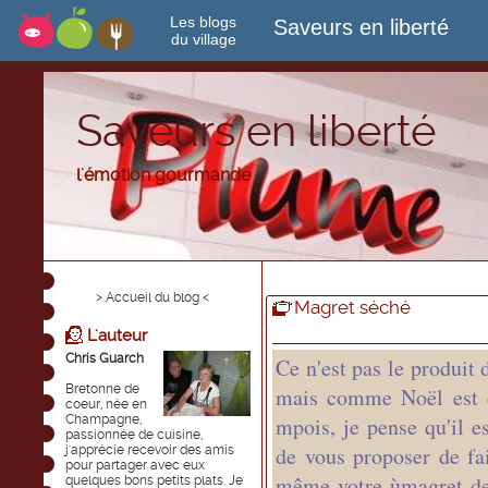
Les blogs
Saveurs en liberté
du village
Saveurs en liberté
l'émotion gourmande
> Accueil du blog <
Magret séché
L'auteur
Chris Guarch
Ce n'est pas le produit 
Bretonne de
mais comme Noël est 
coeur, née en
Champagne,
mpois, je pense qu'il e
passionnée de cuisine,
de vous proposer de fa
j'apprécie recevoir des amis
pour partager avec eux
même votre ùmagret de
quelques bons petits plats. Je