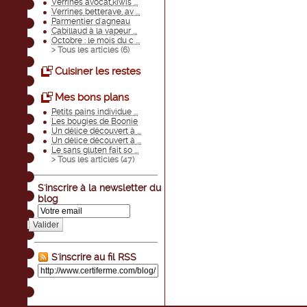
Verrines avocat,kiwis ...
Verrines betterave, av ...
Parmentier d'agneau
Cabillaud à la vapeur ...
Octobre : le mois du c ...
> Tous les articles (
6
)
Cuisiner les restes
Mes bons plans
Petits pains individue ...
Les bougies de Boonie
Un délice découvert à ...
Un délice découvert à ...
Le sans gluten fait so ...
> Tous les articles (
47
)
S'inscrire à la newsletter du
blog
Valider
S'inscrire au fil RSS