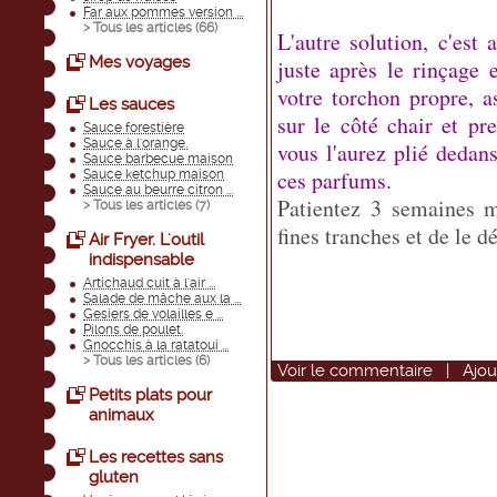
Far aux pommes version ...
> Tous les articles (
66
)
L'autre solution, c'es
Mes voyages
juste après le rinçage 
votre torchon propre, a
Les sauces
sur le côté chair et pr
Sauce forestière
Sauce à l'orange.
vous l'aurez plié dedan
Sauce barbecue maison
ces parfums.
Sauce ketchup maison
Sauce au beurre citron ...
Patientez 3 semaines 
> Tous les articles (
7
)
fines tranches et de le d
Air Fryer. L'outil
indispensable
Artichaud cuit à l'air ...
Salade de mâche aux la ...
Gesiers de volailles e ...
Pilons de poulet.
Gnocchis à la ratatoui ...
> Tous les articles (
6
)
Voir
le commentaire
|
Ajou
Petits plats pour
animaux
Les recettes sans
gluten