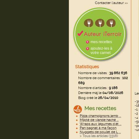
Contacter l'auteur
>>
mes recettes
ajoutez-les à
votre carnet
Statistiques
Nombre de visites :
39 862 636
Nombre de commentaires :
102
689
Nombre d'articles :
9 186
Dernière màj le
04/08/2026
Le
Blog créé le
26/04/2010
-3
-1
Mes recettes
-1
-2
Pizza champignons jamb ...
-4
Mijoté de viande haché ...
-5
Wraps aux légumes d'ét ...
-p
Pan bagnat à ma façon
-u
Nuggets de poulet de L ...
> Tous les articles (
3316
)