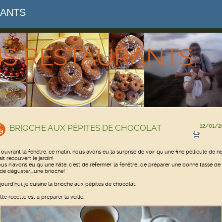
RANTS
NS RESTAURANTS
BRIOCHE AUX PÉPITES DE CHOCOLAT
12/01/2
 ouvrant la fenêtre, ce matin, nous avons eu la surprise de voir qu'une fine pellicule de n
ait recouvert le jardin!
us n'avons eu qu'une hâte, c'est de refermer la fenêtre...de préparer une bonne tasse de
 de déguster....une brioche!
jourd'hui, je cuisine la brioche aux pépites de chocolat.
tte recette est à préparer la veille.