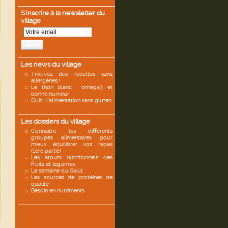
S'inscrire à la newsletter du
village
Valider
Les news du village
Trouvez des recettes sans
allergènes !
Le thon blanc : oméga3 et
bonne humeur
Quiz : l'alimentation sans gluten
Les dossiers du village
Connaître les différents
groupes alimentaires pour
mieux équilibrer vos repas
(1ère partie)
Les atouts nutritionnels des
fruits et légumes
La semaine du Goût
Les sources de protéines de
qualité
Besoin en nutriments