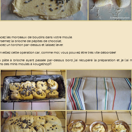
acez les morceaux de boudins dans votre moule.
rsemez la brioche de pépites de chocolat.
acez un torchon par-dessus et laissez lever.
rveillez cette opération car, comme moi, vous pouvez être très vite débordée!
 pâte à brioche ayant passée par-dessus bord j'ai récupéré la préparation et je l'ai 
ns des minis moules à kougelhopf!