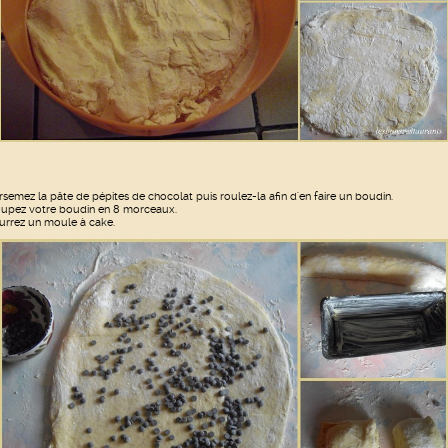
rsemez la pâte de pépites de chocolat puis roulez-la afin d'en faire un boudin.
upez votre boudin en 8 morceaux.
urrez un moule à cake.