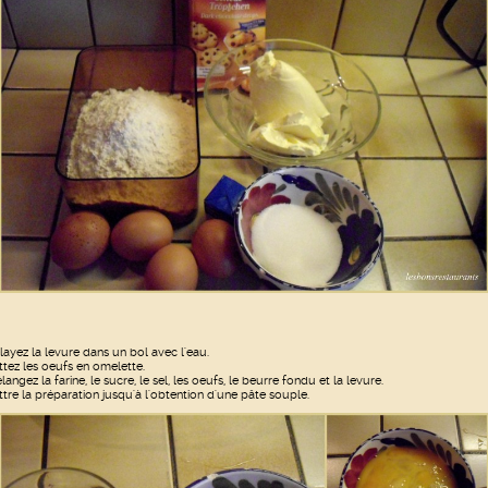
layez la levure dans un bol avec l'eau.
ttez les oeufs en omelette.
langez la farine, le sucre, le sel, les oeufs, le beurre fondu et la levure.
ttre la préparation jusqu'à l'obtention d'une pâte souple.