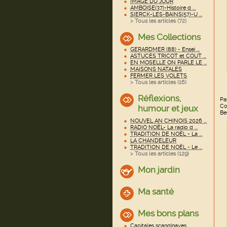
IMAGE DU JOUR
AMBOISE(37)-Histoire d ...
SIERCK-LES-BAINS(57)-U ...
> Tous les articles (
72
)
Mes Collections
GERARDMER (88) - Ensei ...
ASTUCES TRICOT et COUT ...
EN MOSELLE ON PARLE LE ...
MAISONS NATALES
FERMER LES VOLETS
> Tous les articles (
16
)
Réflexions,
Pa
Co
humour et jeux
Be
NOUVEL AN CHINOIS 2026 ...
RADIO NOËL- La radio d ...
TRADITION DE NOËL - La ...
LA CHANDELEUR
TRADITION DE NOËL - Le ...
> Tous les articles (
129
)
Mon jardin
Ma santé
Mes bons plans
Capitales scandinaves ...