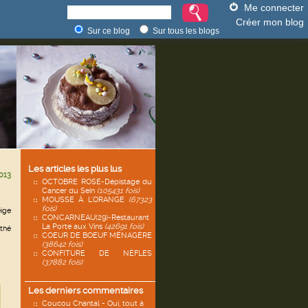
Me connecter
Créer mon blog
Sur ce blog
Sur tous les blogs
Les articles les plus lus
013
OCTOBRE ROSE-Dépistage du
Cancer du Sein
(105431 fois)
MOUSSE À L'ORANGE
(67323
fois)
eige
CONCARNEAU(29)-Restaurant
La Porte aux Vins
(42691 fois)
 thé
COEUR DE BOEUF MÉNAGÈRE
(38642 fois)
CONFITURE DE NÈFLES
(37882 fois)
Les derniers commentaires
Coucou Chantal - Oui, tout à