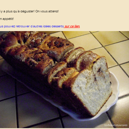
 n'y a plus qu'à déguster! On vous attend!
n appétit!
us pouvez retrouver d'autres idées desserts
sur ce lien.