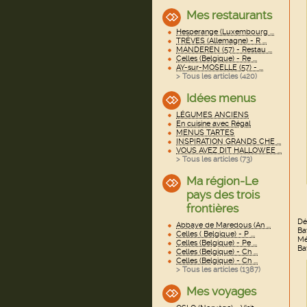
Mes restaurants
Hesperange (Luxembourg ...
TRÈVES (Allemagne) - R ...
MANDEREN (57) - Restau ...
Celles (Belgique) - Re ...
AY-sur-MOSELLE (57) - ...
> Tous les articles (
420
)
Idées menus
LÉGUMES ANCIENS
En cuisine avec Régal
MENUS TARTES
INSPIRATION GRANDS CHE ...
VOUS AVEZ DIT HALLOWEE ...
> Tous les articles (
73
)
Ma région-Le
pays des trois
frontières
Dé
Abbaye de Maredous (An ...
Ba
Celles ( Belgique) - P ...
Mé
Celles (Belgique) - Pe ...
Ba
Celles (Belgique) - Ch ...
Celles (Belgique) - Ch ...
> Tous les articles (
1387
)
Mes voyages