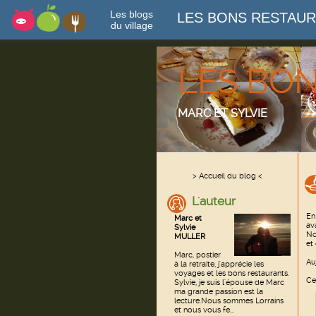
Les blogs
LES BONS RESTAU
du village
LES BO
MARC ET SYLVIE
> Accueil du blog <
L'auteur
En
Marc et
av
Sylvie
No
MULLER
et
Marc, postier
Au
à la retraite, j'apprécie les
voyages et les bons restaurants.
Ce
Sylvie, je suis l'épouse de Marc
ma grande passion est la
lecture.Nous sommes Lorrains
et nous vous fe...