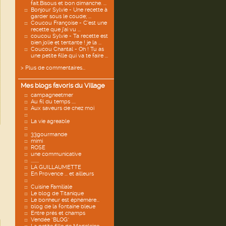
fait.Bisous et bon dimanche. ...
Bonjour Sylvie - Une recette à
garder sous le coude; ...
Coucou Françoise - C’est une
recette que j’ai vu ...
coucou Sylvie - Ta recette est
bien jolie et tentante ! je la ...
Coucou Chantal - Oh ! Tu as
une petite fille qui va te faire ...
> Plus de commentaires...
Mes blogs favoris du Village
campagneetmer
Au fil du temps ....
Aux saveurs de chez moi
La vie agreable
33gourmande
mimi
ROSE
une communicative
........
LA GUILLAUMETTE
En Provence ... et ailleurs
Cuisine Familiale
Le blog de Titanique
Le bonheur est éphémère...
blog de la fontaine bleue
Entre prés et champs
Vendée "BLOG"