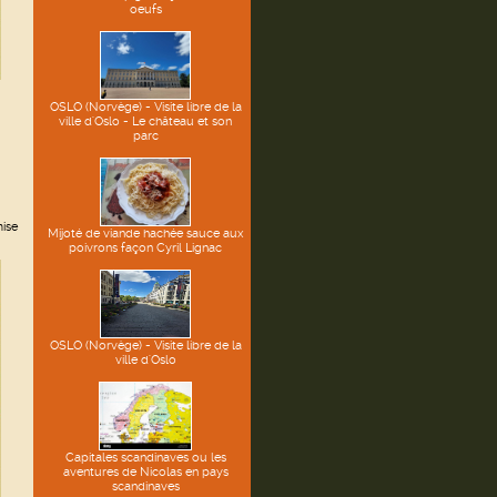
oeufs
OSLO (Norvège) - Visite libre de la
ville d'Oslo - Le château et son
parc
mise
Mijoté de viande hachée sauce aux
poivrons façon Cyril Lignac
OSLO (Norvège) - Visite libre de la
ville d'Oslo
Capitales scandinaves ou les
aventures de Nicolas en pays
scandinaves