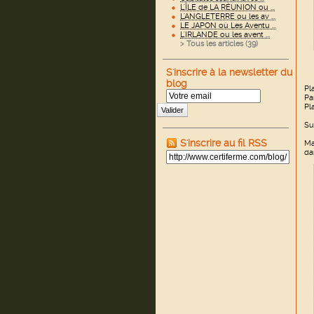
L'ÎLE de LA RÉUNION ou ...
L'ANGLETERRE ou les av ...
LE JAPON où Les Aventu ...
L'IRLANDE ou les avent ...
> Tous les articles (
39
)
S'inscrire à la newsletter du
blog
Pl
Pa
Pl
Valider
Su
S'inscrire au fil RSS
Ma
da