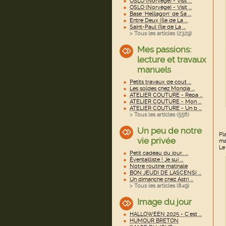
OSLO (Norvège) - Visit ...
OSLO (Norvège) - Visit ...
Base "Helilagon" de Sa ...
Entre Deux (Île de La ...
Saint-Paul (Île de La ...
> Tous les articles (
2329
)
Mes passions:
lecture et travaux
manuels
Petits travaux de cout ...
Les soldes chez Mondia ...
ATELIER COUTURE - Repa ...
ATELIER COUTURE - Mon ...
ATELIER COUTURE - Un b ...
> Tous les articles (
556
)
Un peu de notre
Pl
vie privée
ma
Le
Petit cadeau du jour.. ...
Éventailliste ! Je sui ...
Notre routine matinale
BON JEUDI DE L'ASCENSI ...
Un dimanche chez Astri ...
> Tous les articles (
849
)
Image du jour
HALLOWEEN 2025 - C'est ...
HUMOUR BRETON