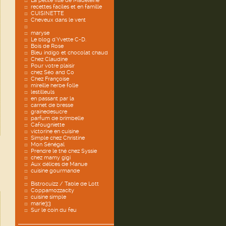
La petite fille de Madeleine
recettes faciles et en famille
CUISINETTE
Cheveux dans le vent
maryse
Le blog d'Yvette C-D.
Bois de Rose
Bleu indigo et chocolat chaud
Chez Claudine
Pour votre plaisir
chez Séo and Co
Chez Françoise
mireille herbe folle
lestilleuls
en passant par la
carnet de bresse
grainedesucre
parfum de brimbelle
Cafougniette
victorine en cuisine
Simple chez Christine
Mon Sénégal
Prendre le thé chez Syssie
chez mamy gigi
Aux délices de Manue
cuisine gourmande
Bistrocuizz / Table de Lott
Coppamozzacity
cuisine simple
marie33
Sur le coin du feu