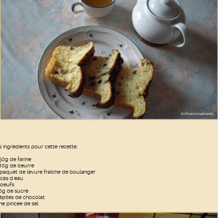
s ingrédients pour cette recette:
50g de farine
80g de beurre
 paquet de levure fraîche de boulanger
 càs d'eau
 oeufs
0g de sucre
épites de chocolat
ne pincée de sel