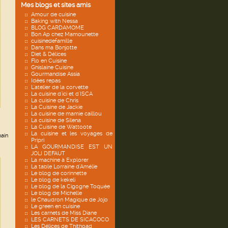
Mes blogs et sites amis
Amour de cuisine
Baking with Nessa
BLOG CARDAMOME
Bon Ap chez Mamounette
cuisinedefamille
Dans ma Bonjotte
Diet & Délices
Flo en Cuisine
Ghislaine Cuisine
Gourmandise Assia
Idées repas
L'atelier de la corvette
La cuisine d'ici et d'ISCA
La cuisine de Chris
La Cuisine de Jackie
La cuisine de mamie caillou
La cuisine de Silena
La Cuisine de Wattoote
La cuisine et les voyages de
main
Pripri
LA GOURMANDISE EST UN
JOLI DEFAUT
La machine à Explorer
La table Lorraine d'Amélie
Le blog de corinnette
Le blog de kekeli
Le blog de la Cigogne Toquée
Le blog de Michelle
le Chaudron Magique de Jojo
Le green en cuisine
Les carnets de Miss Diane
LES CARNETS DE SICACOCO
Les Délices de Thithoad