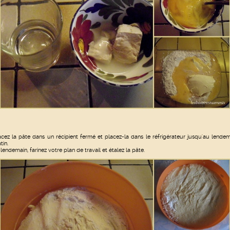
acez la pâte dans un récipient fermé et placez-la dans le réfrigérateur jusqu'au lende
tin.
 lendemain, farinez votre plan de travail et étalez la pâte.