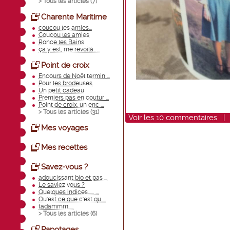
> Tous les articles (
7
)
Charente Maritime
coucou les amies...
Coucou les amies
Ronce les Bains
ça y est, me revoilà.. ...
Point de croix
Encours de Noël termin ...
Pour les brodeuses
Un petit cadeau
Premiers pas en coutur ...
Point de croix, un enc ...
> Tous les articles (
31
)
Voir
les
10
commentaires
Mes voyages
Mes recettes
Savez-vous ?
adoucissant bio et pas ...
Le saviez vous ?
Quelques indices...... ...
Qu'est ce que c'est qu ...
tadammm.....
> Tous les articles (
6
)
Papotages