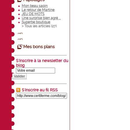
Mon beau sapin
Le retour de Martine
JEU DE MOTS
Une surprise bien agré ...
Superbe boutique
> Tous les articles (
27
)
Mes bons plans
S'inscrire à la newsletter du
blog
Valider
S'inscrire au fil RSS