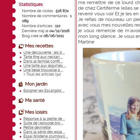
me remettre de ce lourd ch
Statistiques
de chez Certiferme (elles se
Nombre de visites :
516 874
revenir vous voir Et je les 
Nombre de commentaires :
1
Je refais de nouveau un pe
089
avec vous mes nouvelles rec
Nombre d'articles :
110
je vous remercie de m'avoi
Dernière màj le
04/12/2016
mon long silence. Je vous e
Blog créé le
06/06/2011
Martine
Mes recettes
Une découverte : les b ...
Tarte fine aux nectari ...
Dans la famille confit ...
Une tarte aux légumes ...
Une belle trouvaille à ...
> Tous les articles (
34
)
Mon jardin
Eloigner les Escargots ...
Ma santé
Mes loisirs
Réponse à la petite de ...
Suite de l'épisode bro ...
Petite devinette
Dans la série des essa ...
Essai broderie stumpwo ...