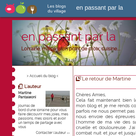
Les blogs
en passant par la
du village
en passant par la
Lorraine, ma passion point de croix, cuisine....
> Accueil du blog <
Le retour de Martine
L'auteur
Martine
Chères Amies,
Pantaleoni
Cela fait maintenant bien 
mon blog et je me rends c
journal de
bord d'une lorraine pour vous
parfois ne nous permet pas 
faire découvrir mes joies, mes
nous envoie des épreuves d
passions, mes loisirs et avoir
l'homme de ma vie des sui
un temps de partage avec
vous
cruelle et douloureuse. J
combat nuit et jour et jusqu'
Contacter l'auteur
>>