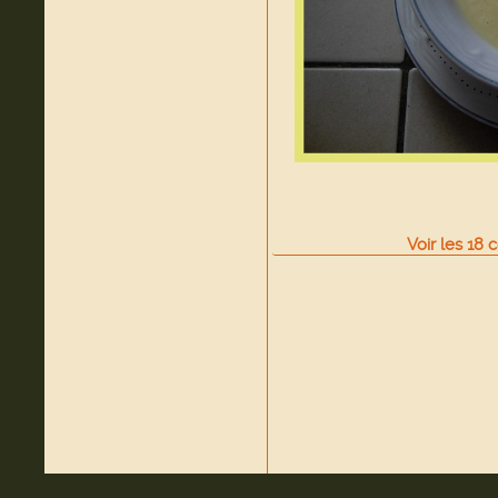
Voir
les
18
c