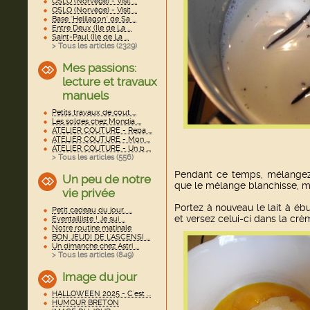
OSLO (Norvège) - Visit ...
OSLO (Norvège) - Visit ...
Base "Helilagon" de Sa ...
Entre Deux (Île de La ...
Saint-Paul (Île de La ...
> Tous les articles (
2329
)
Mes passions:
lecture et travaux
manuels
Petits travaux de cout ...
Les soldes chez Mondia ...
ATELIER COUTURE - Repa ...
ATELIER COUTURE - Mon ...
ATELIER COUTURE - Un b ...
> Tous les articles (
556
)
Pendant ce temps, mélangez 
Un peu de notre
que le mélange blanchisse, m
vie privée
Portez à nouveau le lait à ébul
Petit cadeau du jour.. ...
et versez celui-ci dans la cr
Éventailliste ! Je sui ...
Notre routine matinale
BON JEUDI DE L'ASCENSI ...
Un dimanche chez Astri ...
> Tous les articles (
849
)
Image du jour
HALLOWEEN 2025 - C'est ...
HUMOUR BRETON