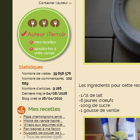
Contacter l'auteur
>>
mes recettes
ajoutez-les à
votre carnet
Statistiques
Nombre de visites :
39 858 576
Nombre de commentaires :
102
689
Les ingrédients pour cette rec
Nombre d'articles :
9 186
Dernière màj le
04/08/2026
-1/2l de lait
Blog créé le
26/04/2010
-6 jaunes d'oeufs
-100g de sucre
Mes recettes
-1 gousse de vanille
Pizza champignons jamb ...
Mijoté de viande haché ...
Wraps aux légumes d'ét ...
Pan bagnat à ma façon
Nuggets de poulet de L ...
> Tous les articles (
3316
)