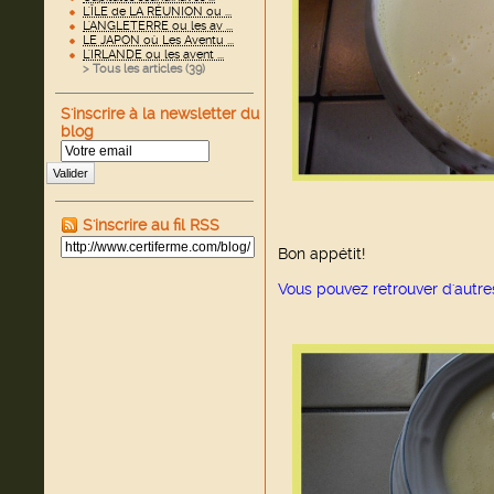
L'ÎLE de LA RÉUNION ou ...
L'ANGLETERRE ou les av ...
LE JAPON où Les Aventu ...
L'IRLANDE ou les avent ...
> Tous les articles (
39
)
S'inscrire à la newsletter du
blog
Valider
S'inscrire au fil RSS
Bon appétit!
Vous pouvez retrouver d'autre