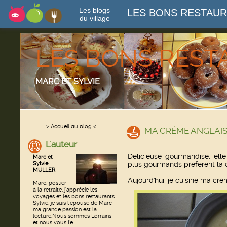
Les blogs
LES BONS RESTAU
du village
LES BONS RES
MARC ET SYLVIE
> Accueil du blog <
MA CRÉME ANGLAI
L'auteur
Délicieuse gourmandise, ell
Marc et
Sylvie
plus gourmands préfèrent la 
MULLER
Aujourd'hui, je cuisine ma crè
Marc, postier
à la retraite, j'apprécie les
voyages et les bons restaurants.
Sylvie, je suis l'épouse de Marc
ma grande passion est la
lecture.Nous sommes Lorrains
et nous vous fe...