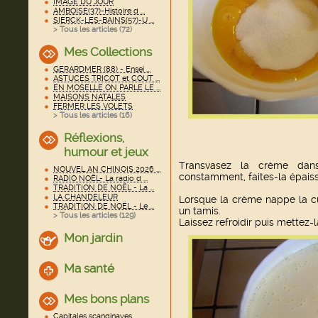
IMAGE DU JOUR
AMBOISE(37)-Histoire d ...
SIERCK-LES-BAINS(57)-U ...
> Tous les articles (
72
)
Mes Collections
GERARDMER (88) - Ensei ...
ASTUCES TRICOT et COUT ...
EN MOSELLE ON PARLE LE ...
MAISONS NATALES
FERMER LES VOLETS
> Tous les articles (
16
)
Réflexions,
humour et jeux
Transvasez la crème dan
NOUVEL AN CHINOIS 2026 ...
constamment, faites-la épaissir
RADIO NOËL- La radio d ...
TRADITION DE NOËL - La ...
LA CHANDELEUR
Lorsque la crème nappe la cui
TRADITION DE NOËL - Le ...
un tamis.
> Tous les articles (
129
)
Laissez refroidir puis mettez-l
Mon jardin
Ma santé
Mes bons plans
Capitales scandinaves ...