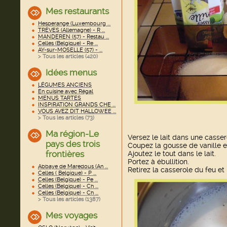
Mes restaurants
Hesperange (Luxembourg ...
TRÈVES (Allemagne) - R ...
MANDEREN (57) - Restau ...
Celles (Belgique) - Re ...
AY-sur-MOSELLE (57) - ...
> Tous les articles (
420
)
Idées menus
LÉGUMES ANCIENS
En cuisine avec Régal
MENUS TARTES
INSPIRATION GRANDS CHE ...
VOUS AVEZ DIT HALLOWEE ...
> Tous les articles (
73
)
Ma région-Le
Versez le lait dans une casser
pays des trois
Coupez la gousse de vanille e
frontières
Ajoutez le tout dans le lait.
Portez à ébullition.
Abbaye de Maredous (An ...
Retirez la casserole du feu et 
Celles ( Belgique) - P ...
Celles (Belgique) - Pe ...
Celles (Belgique) - Ch ...
Celles (Belgique) - Ch ...
> Tous les articles (
1387
)
Mes voyages