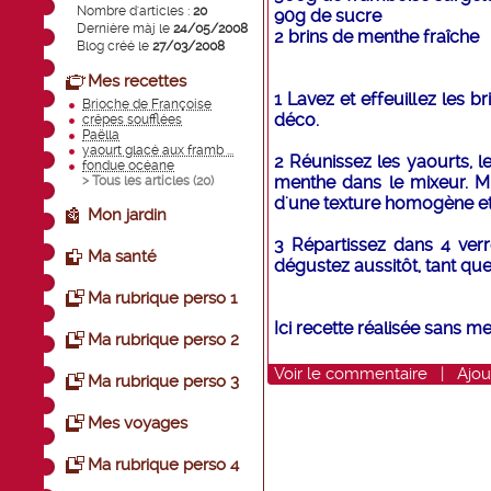
Nombre d'articles :
20
90g de sucre
Dernière màj le
24/05/2008
2 brins de menthe fraîche
Blog créé le
27/03/2008
Mes recettes
1 Lavez et effeuillez les 
Brioche de Françoise
déco.
crêpes soufflées
Paëlla
yaourt glacé aux framb ...
2 Réunissez les yaourts, l
fondue océane
menthe dans le mixeur. Mi
> Tous les articles (
20
)
d'une texture homogène e
Mon jardin
3 Répartissez dans 4 verr
Ma santé
dégustez aussitôt, tant que
Ma rubrique perso 1
Ici recette réalisée sans me
Ma rubrique perso 2
Voir
le commentaire
|
Ajou
Ma rubrique perso 3
Mes voyages
Ma rubrique perso 4