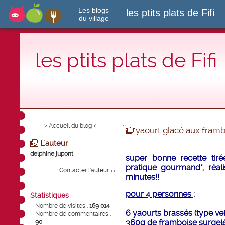
Les blogs
les ptits plats de Fifi
du village
les ptits plats de Fifi
> Accueil du blog <
yaourt glacé aux fram
L'auteur
delphine jupont
super bonne recette tiré
pratique gourmand", réal
Contacter l'auteur
>>
minutes!!
pour 4 personnes
:
Statistiques
Nombre de visites :
169 014
6 yaourts brassés (type ve
Nombre de commentaires :
360g de framboise surgel
90