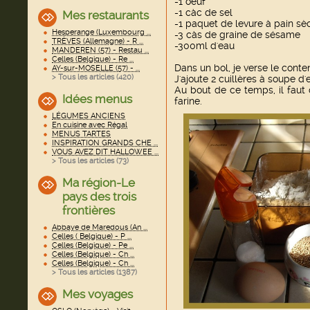
-1 oeuf
-1 càc de sel
Mes restaurants
-1 paquet de levure à pain sè
Hesperange (Luxembourg ...
-3 càs de graine de sésame
TRÈVES (Allemagne) - R ...
-300ml d'eau
MANDEREN (57) - Restau ...
Celles (Belgique) - Re ...
Dans un bol, je verse le cont
AY-sur-MOSELLE (57) - ...
> Tous les articles (
420
)
J'ajoute 2 cuillères à soupe d'
Au bout de ce temps, il faut 
Idées menus
farine.
LÉGUMES ANCIENS
En cuisine avec Régal
MENUS TARTES
INSPIRATION GRANDS CHE ...
VOUS AVEZ DIT HALLOWEE ...
> Tous les articles (
73
)
Ma région-Le
pays des trois
frontières
Abbaye de Maredous (An ...
Celles ( Belgique) - P ...
Celles (Belgique) - Pe ...
Celles (Belgique) - Ch ...
Celles (Belgique) - Ch ...
> Tous les articles (
1387
)
Mes voyages