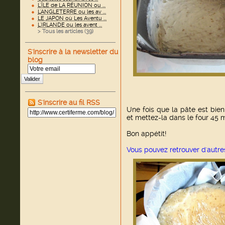
L'ÎLE de LA RÉUNION ou ...
L'ANGLETERRE ou les av ...
LE JAPON où Les Aventu ...
L'IRLANDE ou les avent ...
> Tous les articles (
39
)
S'inscrire à la newsletter du
blog
Valider
S'inscrire au fil RSS
Une fois que la pâte est bien
et mettez-la dans le four 45 m
Bon appétit!
Vous pouvez retrouver d'autre