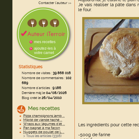
Contacter l'auteur
>>
Je vais réaliser la pâte dans
le four.
mes recettes
ajoutez-les à
votre carnet
Statistiques
Nombre de visites :
39 868 016
Nombre de commentaires :
102
689
Nombre d'articles :
9 186
Dernière màj le
04/08/2026
Blog créé le
26/04/2010
Mes recettes
Pizza champignons jamb ...
Mijoté de viande haché ...
Wraps aux légumes d'ét ...
Les ingrédients pour cette rec
Pan bagnat à ma façon
Nuggets de poulet de L ...
-500g de farine
> Tous les articles (
3316
)