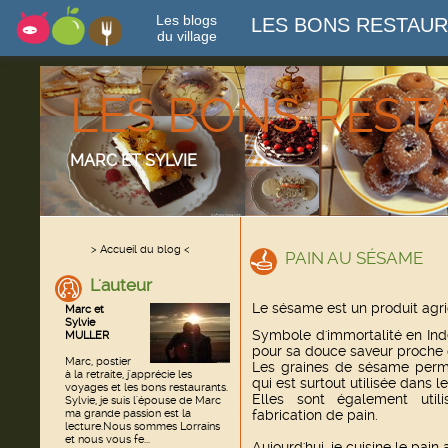
Les blogs
LES BONS RESTAU
du village
LES BONS RES
MARC ET SYLVIE
> Accueil du blog <
PAIN AU SÉSAME
L'auteur
Le sésame est un produit agri
Marc et
Sylvie
Symbole d'immortalité en Inde,
MULLER
pour sa douce saveur proche 
Marc, postier
Les graines de sésame perme
à la retraite, j'apprécie les
qui est surtout utilisée dans l
voyages et les bons restaurants.
Elles sont également util
Sylvie, je suis l'épouse de Marc
ma grande passion est la
fabrication de pain.
lecture.Nous sommes Lorrains
et nous vous fe...
Aujourd'hui, je cuisine le pain