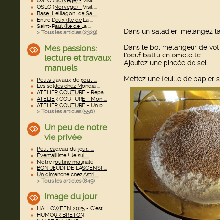
OSLO (Norvège) - Visit ...
OSLO (Norvège) - Visit ...
Base "Helilagon" de Sa ...
Entre Deux (Île de La ...
Saint-Paul (Île de La ...
Dans un saladier, mélangez la
> Tous les articles (
2329
)
Dans le bol mélangeur de votr
Mes passions:
l'oeuf battu en omelette.
lecture et travaux
Ajoutez une pincée de sel.
manuels
Mettez une feuille de papier s
Petits travaux de cout ...
Les soldes chez Mondia ...
ATELIER COUTURE - Repa ...
ATELIER COUTURE - Mon ...
ATELIER COUTURE - Un b ...
> Tous les articles (
556
)
Un peu de notre
vie privée
Petit cadeau du jour.. ...
Éventailliste ! Je sui ...
Notre routine matinale
BON JEUDI DE L'ASCENSI ...
Un dimanche chez Astri ...
> Tous les articles (
849
)
Image du jour
HALLOWEEN 2025 - C'est ...
HUMOUR BRETON