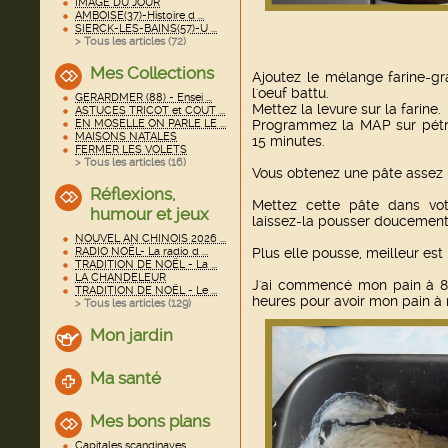
IMAGE DU JOUR
AMBOISE(37)-Histoire d ...
SIERCK-LES-BAINS(57)-U ...
> Tous les articles (
72
)
Mes Collections
Ajoutez le mélange farine-g
l'oeuf battu.
GERARDMER (88) - Ensei ...
Mettez la levure sur la farine.
ASTUCES TRICOT et COUT ...
Programmez la MAP sur pétri
EN MOSELLE ON PARLE LE ...
MAISONS NATALES
15 minutes.
FERMER LES VOLETS
> Tous les articles (
16
)
Vous obtenez une pâte assez 
Réflexions,
Mettez cette pâte dans vot
humour et jeux
laissez-la pousser doucement 
NOUVEL AN CHINOIS 2026 ...
Plus elle pousse, meilleur est 
RADIO NOËL- La radio d ...
TRADITION DE NOËL - La ...
LA CHANDELEUR
J'ai commencé mon pain à 8 h
TRADITION DE NOËL - Le ...
heures pour avoir mon pain à 
> Tous les articles (
129
)
Mon jardin
Ma santé
Mes bons plans
Capitales scandinaves ...