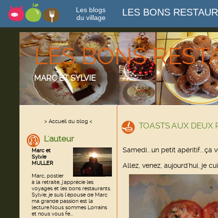
Les blogs
LES BONS RESTAU
du village
LES BONS RES
MARC ET SYLVIE
> Accueil du blog <
TOASTS AUX DEUX 
L'auteur
Samedi...un petit apéritif...ça 
Marc et
Sylvie
MULLER
Allez, venez, aujourd'hui, je c
Marc, postier
à la retraite, j'apprécie les
voyages et les bons restaurants.
Sylvie, je suis l'épouse de Marc
ma grande passion est la
lecture.Nous sommes Lorrains
et nous vous fe...