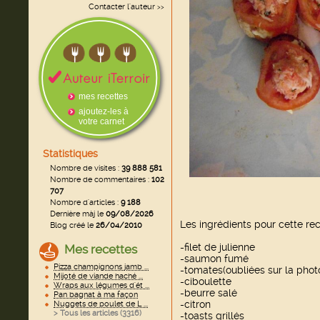
Contacter l'auteur
>>
mes recettes
ajoutez-les à
votre carnet
Statistiques
Nombre de visites :
39 888 581
Nombre de commentaires :
102
707
Nombre d'articles :
9 188
Dernière màj le
09/08/2026
Les ingrédients pour cette rec
Blog créé le
26/04/2010
-filet de julienne
Mes recettes
-saumon fumé
Pizza champignons jamb ...
-tomates(oubliées sur la phot
Mijoté de viande haché ...
-ciboulette
Wraps aux légumes d'ét ...
-beurre salé
Pan bagnat à ma façon
-citron
Nuggets de poulet de L ...
> Tous les articles (
3316
)
-toasts grillés