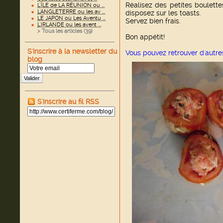
Réalisez des petites boulett
L'ÎLE de LA RÉUNION ou ...
L'ANGLETERRE ou les av ...
disposez sur les toasts.
LE JAPON où Les Aventu ...
Servez bien frais.
L'IRLANDE ou les avent ...
> Tous les articles (
39
)
Bon appétit!
S'inscrire à la newsletter du
Vous pouvez retrouver d'autres
blog
Valider
S'inscrire au fil RSS