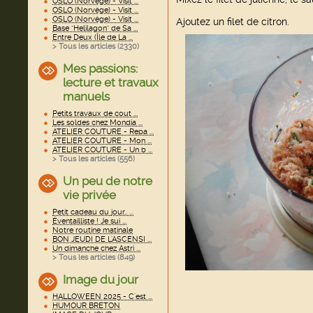
OSLO (Norvège) - Visit ...
OSLO (Norvège) - Visit ...
OSLO (Norvège) - Visit ...
Ajoutez un filet de citron.
Base "Helilagon" de Sa ...
Entre Deux (Île de La ...
> Tous les articles (
2330
)
Mes passions:
lecture et travaux
manuels
Petits travaux de cout ...
Les soldes chez Mondia ...
ATELIER COUTURE - Repa ...
ATELIER COUTURE - Mon ...
ATELIER COUTURE - Un b ...
> Tous les articles (
556
)
Un peu de notre
vie privée
Petit cadeau du jour.. ...
Éventailliste ! Je sui ...
Notre routine matinale
BON JEUDI DE L'ASCENSI ...
Un dimanche chez Astri ...
> Tous les articles (
849
)
Image du jour
HALLOWEEN 2025 - C'est ...
HUMOUR BRETON