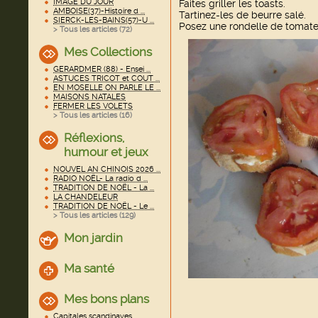
IMAGE DU JOUR
Faites griller les toasts.
AMBOISE(37)-Histoire d ...
Tartinez-les de beurre salé.
SIERCK-LES-BAINS(57)-U ...
Posez une rondelle de tomate
> Tous les articles (
72
)
Mes Collections
GERARDMER (88) - Ensei ...
ASTUCES TRICOT et COUT ...
EN MOSELLE ON PARLE LE ...
MAISONS NATALES
FERMER LES VOLETS
> Tous les articles (
16
)
Réflexions,
humour et jeux
NOUVEL AN CHINOIS 2026 ...
RADIO NOËL- La radio d ...
TRADITION DE NOËL - La ...
LA CHANDELEUR
TRADITION DE NOËL - Le ...
> Tous les articles (
129
)
Mon jardin
Ma santé
Mes bons plans
Capitales scandinaves ...