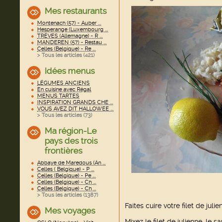
Mes restaurants
Montenach (57) - Auber ...
Hesperange (Luxembourg ...
TRÈVES (Allemagne) - R ...
MANDEREN (57) - Restau ...
Celles (Belgique) - Re ...
> Tous les articles (
421
)
Idées menus
LÉGUMES ANCIENS
En cuisine avec Régal
MENUS TARTES
INSPIRATION GRANDS CHE ...
VOUS AVEZ DIT HALLOWEE ...
> Tous les articles (
73
)
Ma région-Le
pays des trois
frontières
Abbaye de Maredous (An ...
Celles ( Belgique) - P ...
Celles (Belgique) - Pe ...
Celles (Belgique) - Ch ...
Celles (Belgique) - Ch ...
> Tous les articles (
1387
)
Faites cuire votre filet de julie
Mes voyages
Mixez le filet de julienne, le 