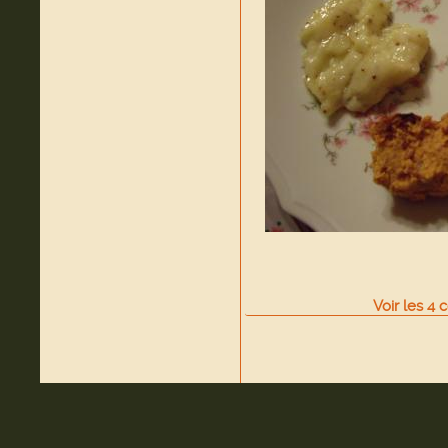
Voir
les
4
c