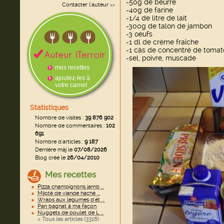
-50g de beurre
Contacter l'auteur
>>
-40g de farine
-1/4 de litre de lait
-300g de talon de jambon
-3 oeufs
-1 dl de crème fraîche
-1 càs de concentré de tomat
-sel, poivre, muscade
mes recettes
ajoutez-les à
votre carnet
Statistiques
Nombre de visites :
39 876 902
Nombre de commentaires :
102
691
Nombre d'articles :
9 187
Dernière màj le
07/08/2026
Blog créé le
26/04/2010
Mes recettes
Pizza champignons jamb ...
Mijoté de viande haché ...
Wraps aux légumes d'ét ...
Pan bagnat à ma façon
Nuggets de poulet de L ...
> Tous les articles (
3316
)