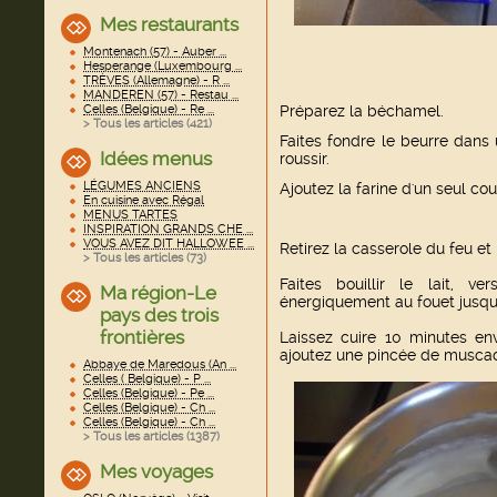
Mes restaurants
Montenach (57) - Auber ...
Hesperange (Luxembourg ...
TRÈVES (Allemagne) - R ...
MANDEREN (57) - Restau ...
Celles (Belgique) - Re ...
Préparez la béchamel.
> Tous les articles (
421
)
Faites fondre le beurre dans 
Idées menus
roussir.
LÉGUMES ANCIENS
Ajoutez la farine d'un seul c
En cuisine avec Régal
MENUS TARTES
INSPIRATION GRANDS CHE ...
VOUS AVEZ DIT HALLOWEE ...
Retirez la casserole du feu et l
> Tous les articles (
73
)
Faites bouillir le lait, 
Ma région-Le
énergiquement au fouet jusqu'à
pays des trois
frontières
Laissez cuire 10 minutes env
ajoutez une pincée de musca
Abbaye de Maredous (An ...
Celles ( Belgique) - P ...
Celles (Belgique) - Pe ...
Celles (Belgique) - Ch ...
Celles (Belgique) - Ch ...
> Tous les articles (
1387
)
Mes voyages