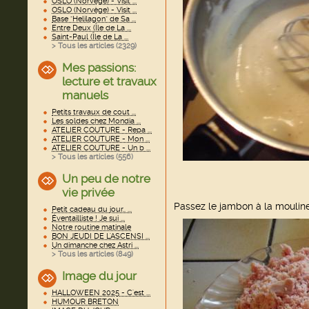
OSLO (Norvège) - Visit ...
OSLO (Norvège) - Visit ...
Base "Helilagon" de Sa ...
Entre Deux (Île de La ...
Saint-Paul (Île de La ...
> Tous les articles (
2329
)
Mes passions:
lecture et travaux
manuels
Petits travaux de cout ...
Les soldes chez Mondia ...
ATELIER COUTURE - Repa ...
ATELIER COUTURE - Mon ...
ATELIER COUTURE - Un b ...
> Tous les articles (
556
)
Un peu de notre
vie privée
Passez le jambon à la mouline
Petit cadeau du jour.. ...
Éventailliste ! Je sui ...
Notre routine matinale
BON JEUDI DE L'ASCENSI ...
Un dimanche chez Astri ...
> Tous les articles (
849
)
Image du jour
HALLOWEEN 2025 - C'est ...
HUMOUR BRETON