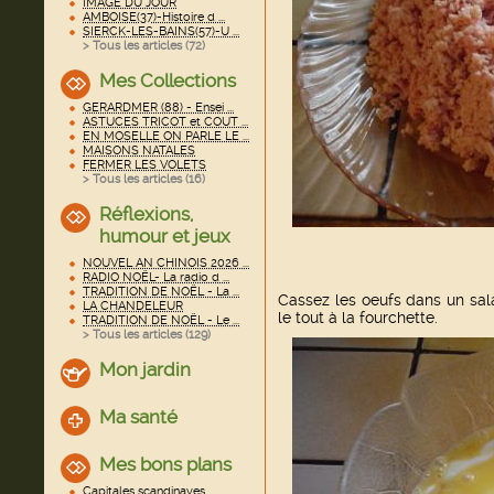
IMAGE DU JOUR
AMBOISE(37)-Histoire d ...
SIERCK-LES-BAINS(57)-U ...
> Tous les articles (
72
)
Mes Collections
GERARDMER (88) - Ensei ...
ASTUCES TRICOT et COUT ...
EN MOSELLE ON PARLE LE ...
MAISONS NATALES
FERMER LES VOLETS
> Tous les articles (
16
)
Réflexions,
humour et jeux
NOUVEL AN CHINOIS 2026 ...
RADIO NOËL- La radio d ...
TRADITION DE NOËL - La ...
Cassez les oeufs dans un sala
LA CHANDELEUR
le tout à la fourchette.
TRADITION DE NOËL - Le ...
> Tous les articles (
129
)
Mon jardin
Ma santé
Mes bons plans
Capitales scandinaves ...