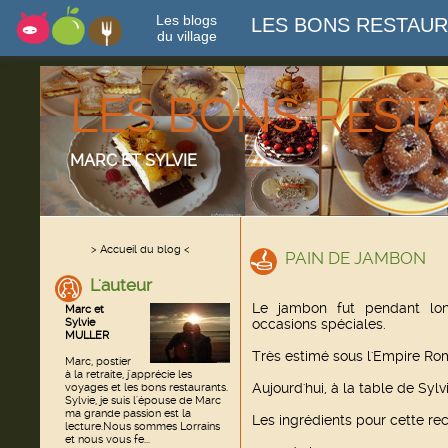
Les blogs
LES BONS RESTAU
du village
LES BONS RES
MARC ET SYLVIE
> Accueil du blog <
PAIN DE JAMBON
L'auteur
Le jambon fut pendant lo
Marc et
Sylvie
occasions spéciales.
MULLER
Très estimé sous l'Empire Roma
Marc, postier
à la retraite, j'apprécie les
Aujourd'hui, à la table de Sylv
voyages et les bons restaurants.
Sylvie, je suis l'épouse de Marc
ma grande passion est la
Les ingrédients pour cette rec
lecture.Nous sommes Lorrains
et nous vous fe...