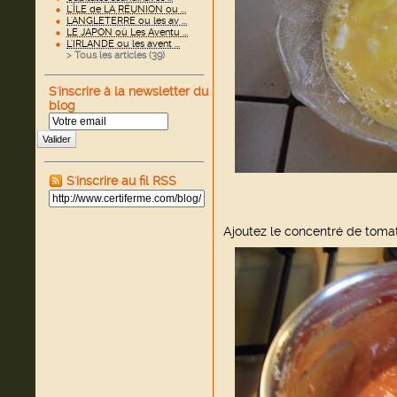
L'ÎLE de LA RÉUNION ou ...
L'ANGLETERRE ou les av ...
LE JAPON où Les Aventu ...
L'IRLANDE ou les avent ...
> Tous les articles (
39
)
S'inscrire à la newsletter du
blog
Valider
S'inscrire au fil RSS
Ajoutez le concentré de toma