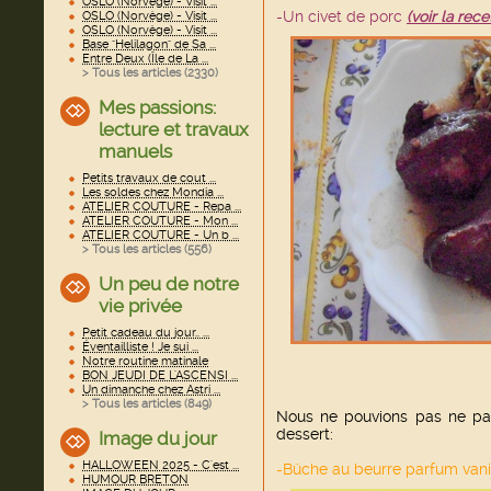
OSLO (Norvège) - Visit ...
-Un civet de porc
(voir la rece
OSLO (Norvège) - Visit ...
OSLO (Norvège) - Visit ...
Base "Helilagon" de Sa ...
Entre Deux (Île de La ...
> Tous les articles (
2330
)
Mes passions:
lecture et travaux
manuels
Petits travaux de cout ...
Les soldes chez Mondia ...
ATELIER COUTURE - Repa ...
ATELIER COUTURE - Mon ...
ATELIER COUTURE - Un b ...
> Tous les articles (
556
)
Un peu de notre
vie privée
Petit cadeau du jour.. ...
Éventailliste ! Je sui ...
Notre routine matinale
BON JEUDI DE L'ASCENSI ...
Un dimanche chez Astri ...
> Tous les articles (
849
)
Nous ne pouvions pas ne pa
dessert:
Image du jour
HALLOWEEN 2025 - C'est ...
-Bûche au beurre parfum vani
HUMOUR BRETON