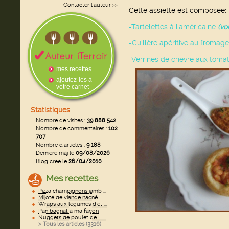
Contacter l'auteur
>>
Cette assiette est composée:
-Tartelettes à l'américaine
(voi
-Cuillère apéritive au fromag
-Verrines de chèvre aux tom
mes recettes
ajoutez-les à
votre carnet
Statistiques
Nombre de visites :
39 888 542
Nombre de commentaires :
102
707
Nombre d'articles :
9 188
Dernière màj le
09/08/2026
Blog créé le
26/04/2010
Mes recettes
Pizza champignons jamb ...
Mijoté de viande haché ...
Wraps aux légumes d'ét ...
Pan bagnat à ma façon
Nuggets de poulet de L ...
> Tous les articles (
3316
)