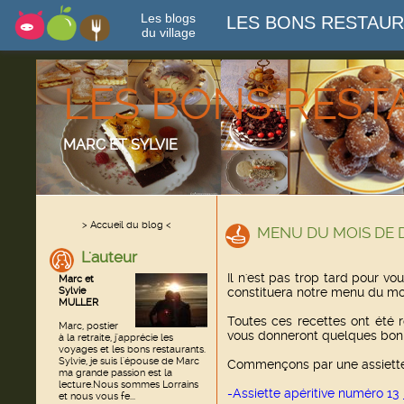
Les blogs
LES BONS RESTAU
du village
LES BONS RES
MARC ET SYLVIE
> Accueil du blog <
MENU DU MOIS DE 
L'auteur
Il n'est pas trop tard pour vo
Marc et
Sylvie
constituera notre menu du m
MULLER
Toutes ces recettes ont été r
Marc, postier
vous donneront quelques bonn
à la retraite, j'apprécie les
voyages et les bons restaurants.
Sylvie, je suis l'épouse de Marc
Commençons par une assiette 
ma grande passion est la
lecture.Nous sommes Lorrains
-Assiette apéritive numéro 13
et nous vous fe...