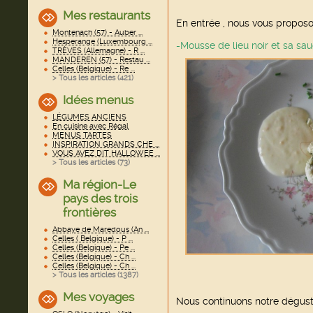
Mes restaurants
En entrée , nous vous propos
Montenach (57) - Auber ...
Hesperange (Luxembourg ...
-Mousse de lieu noir et sa sa
TRÈVES (Allemagne) - R ...
MANDEREN (57) - Restau ...
Celles (Belgique) - Re ...
> Tous les articles (
421
)
Idées menus
LÉGUMES ANCIENS
En cuisine avec Régal
MENUS TARTES
INSPIRATION GRANDS CHE ...
VOUS AVEZ DIT HALLOWEE ...
> Tous les articles (
73
)
Ma région-Le
pays des trois
frontières
Abbaye de Maredous (An ...
Celles ( Belgique) - P ...
Celles (Belgique) - Pe ...
Celles (Belgique) - Ch ...
Celles (Belgique) - Ch ...
> Tous les articles (
1387
)
Mes voyages
Nous continuons notre dégust