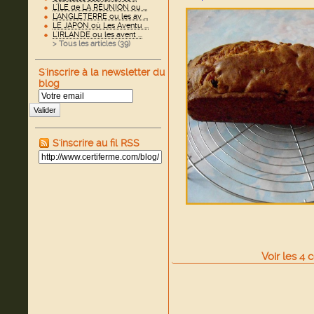
L'ÎLE de LA RÉUNION ou ...
L'ANGLETERRE ou les av ...
LE JAPON où Les Aventu ...
L'IRLANDE ou les avent ...
> Tous les articles (
39
)
S'inscrire à la newsletter du
blog
Valider
S'inscrire au fil RSS
Voir
les
4
c