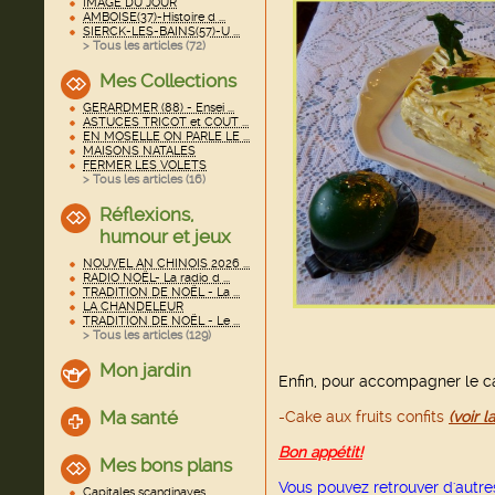
IMAGE DU JOUR
AMBOISE(37)-Histoire d ...
SIERCK-LES-BAINS(57)-U ...
> Tous les articles (
72
)
Mes Collections
GERARDMER (88) - Ensei ...
ASTUCES TRICOT et COUT ...
EN MOSELLE ON PARLE LE ...
MAISONS NATALES
FERMER LES VOLETS
> Tous les articles (
16
)
Réflexions,
humour et jeux
NOUVEL AN CHINOIS 2026 ...
RADIO NOËL- La radio d ...
TRADITION DE NOËL - La ...
LA CHANDELEUR
TRADITION DE NOËL - Le ...
> Tous les articles (
129
)
Mon jardin
Enfin, pour accompagner le c
Ma santé
-Cake aux fruits confits
(voir l
Bon appétit!
Mes bons plans
Vous pouvez retrouver d'autr
Capitales scandinaves ...