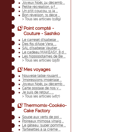
Joyeux Noël, 24 décemb ...
Petite récréation, 9 f ...
Un p'tit coucou, 11 ja ...
Bon réveillon, 31 déce ...
> Tous les articles (
1189
)
Point compté -
Couture - Sashiko
Le carrelet d'Isabelle ...
Des fils d'Aloe Vera, ...
SAL d'Isabelle Vautier ...
Le cadeau MAKEASY, 8 d ...
Les hippopotames de Be ...
> Tous les articles (
256
)
Mes voyages
Nouvelle table roulant ...
"Impressions impériale ...
Joyeux Noël, 24 décemb ...
Carte postale de nos v ...
Je suis de retour.... ...
> Tous les articles (
467
)
Thermomix-Cookéo-
Cake Factory
Soupe aux verts de poi ...
Poireaux mimosa vinaig ...
Le gâteau "super pomme ...
Tartelettes à la crème ...