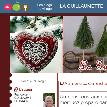
Les blogs
LA GUILLAUMETTE
du village
> Accueil du blog <
Au menu ce dimanche...
L'auteur
Françoise
Un couscous aux cui
GUILLAUME
CHARRON
merguez préparé dan