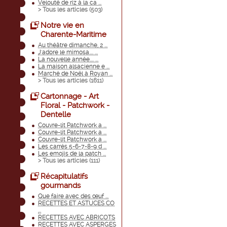
Velouté de riz à la ca ...
> Tous les articles (
503
)
Notre vie en
Charente-Maritime
Au théâtre dimanche, 2 ...
J'adore le mimosa.... ...
La nouvelle année.... ...
La maison alsacienne e ...
Marché de Noël à Royan ...
> Tous les articles (
1611
)
Cartonnage - Art
Floral - Patchwork -
Dentelle
Couvre-lit Patchwork a ...
Couvre-lit Patchwork a ...
Couvre-lit Patchwork a ...
Les carrés 5-6-7-8-9 d ...
Les emojis de la patch ...
> Tous les articles (
111
)
Récapitulatifs
gourmands
Que faire avec des œuf ...
RECETTES ET ASTUCES CO
...
RECETTES AVEC ABRICOTS
RECETTES AVEC ASPERGES