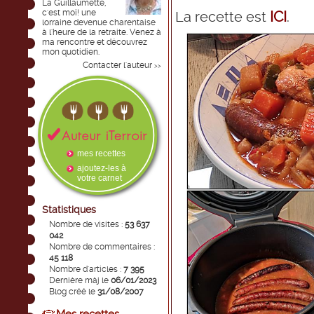
La Guillaumette,
c'est moi! une
ICI
La recette est
.
lorraine devenue charentaise
à l'heure de la retraite. Venez à
ma rencontre et découvrez
mon quotidien.
Contacter l'auteur
>>
mes recettes
ajoutez-les à
votre carnet
Statistiques
Nombre de visites :
53 637
042
Nombre de commentaires :
45 118
Nombre d'articles :
7 395
Dernière màj le
06/01/2023
Blog créé le
31/08/2007