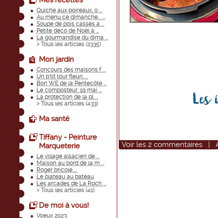
Mes recettes
Quiche aux poireaux, o ...
Au menu ce dimanche... ...
Soupe de pois cassés a ...
Petite déco de Noël à ...
La gourmandise du dima ...
> Tous les articles (
2335
)
Mon jardin
Concours des maisons f ...
Un p'tit tour fleuri, ...
Bon WE de la Pentecôte ...
Le composteur, 19 mai ...
La protection de la pl ...
> Tous les articles (
433
)
Ma santé
Tiffany - Peinture
Voir
les
2
commentaires
|
Marqueterie
Le village alsacien de ...
Maison au bord de la m ...
Roger bricole.....
Le plateau au bateau
Les arcades de La Roch ...
> Tous les articles (
41
)
De moi à vous!
Voeux 2023