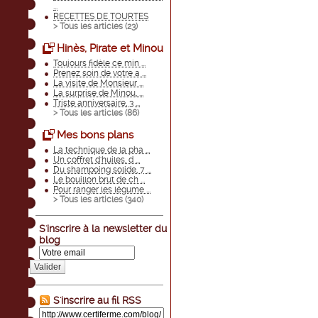
...
RECETTES DE TOURTES
> Tous les articles (
23
)
Hinès, Pirate et Minou
Toujours fidèle ce min ...
Prenez soin de votre a ...
La visite de Monsieur ...
La surprise de Minou, ...
Triste anniversaire, 3 ...
> Tous les articles (
86
)
Mes bons plans
La technique de la pha ...
Un coffret d'huiles, d ...
Du shampoing solide, 7 ...
Le bouillon brut de ch ...
Pour ranger les légume ...
> Tous les articles (
340
)
S'inscrire à la newsletter du
blog
Valider
S'inscrire au fil RSS