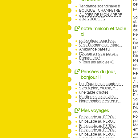
Et
be
Tendance scandinave !!
pât
BOUQUET CHAMPETRE
AUPRES DE MON ARBRE
Sor
ARAS ROUGES
et
(b
notre maison et table
ca
d
Rep
ma
du bonheur pour tous
Fl
Vins, Fromages et Mara ...
far
Ambiance bâteau
pou
l'Océan à notre porte ...
Pli
Romantica !
Me
> Tous les articles (
8
)
cr
heu
Pensées du jour,
Res
bonjour !!
en
A
l
Les Dauphins incontour ...
pré
1 km à pied, çà use, ç ...
Le
une table d'hôtes
Re
Martine et ses invités ...
Sor
Notre bonheur est en n ...
à 
Div
Mes voyages
ch
Ro
En ballade au PEROU
po
En ballade au PEROU
Me
En ballade au PEROU
en
En ballade au PEROU
av
En ballade au PEROU