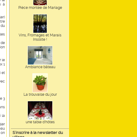
 le
u à
Pièce montée de Mariage
ler)
tre
 du
les
Vins, Fromages et Marais
Insolite !
 de
ion
 le
x 1
Ambiance bâteau
i et
vec
La trouvaille du jour
e 3
ans
 la
une table d'hôtes
ler
eau
S'inscrire à la newsletter du
 on