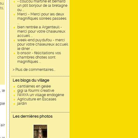
- coucou martine et bernard
 au
un ptit bonjour de la bretagne
ts,
ou ...
Merci - Merci pour les deux
magnifiques soirées passées
...
bien rentrée a Argenteuil -
merci pour votre chaleureux
accueil ...
week-end puydufou - merci
pour votre chaleureux accueil
le diner ...
b onsoir - félicitations vos
chambres dhotes sont
magnifiques ...
> Plus de commentaires...
Les blogs du village
cantilènes en gelée
 le
gigi la fourmi creative
IWAYA un village endogène
Agriculture en Escalles
ple
jardin
Les dernières photos
air