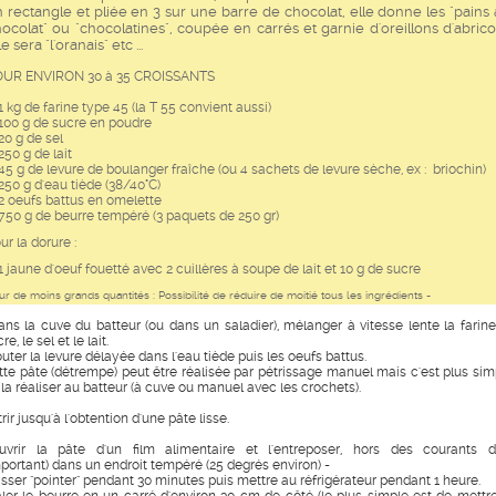
 rectangle et pliée en 3 sur une barre de chocolat, elle donne les "pains
ocolat" ou "chocolatines", coupée en carrés et garnie d'oreillons d'abrico
le sera "l'oranais" etc ...
OUR ENVIRON 30 à 35 CROISSANTS
kg de farine type 45 (la T 55 convient aussi)
00 g de sucre en poudre
0 g de sel
50 g de lait
5 g de levure de boulanger fraîche (ou 4 sachets de levure sèche, ex : briochin)
50 g d'eau tiède (38/40°C)
 oeufs battus en omelette
50 g de beurre tempéré (3 paquets de 250 gr)
ur la dorure :
jaune d'oeuf fouetté avec 2 cuillères à soupe de lait et 10 g de sucre
ur de moins grands quantités : Possibilité de réduire de moitié tous les ingrédients -
ns la cuve du batteur (ou dans un saladier), mélanger à vitesse lente la farine,
re, le sel et le lait.
outer la levure délayée dans l'eau tiède puis les oeufs battus.
tte pâte (détrempe) peut être réalisée par pétrissage manuel mais c'est plus sim
 la réaliser au batteur (à cuve ou manuel avec les crochets).
rir jusqu'à l'obtention d'une pâte lisse.
uvrir la pâte d'un film alimentaire et l'entreposer, hors des courants d'
mportant) dans un endroit tempéré (25 degrés environ) -
isser "pointer" pendant 30 minutes puis mettre au réfrigérateur pendant 1 heure.