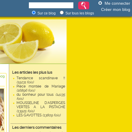
Me connecter
Créer mon blog
Sur ce blog
Sur tous les blogs
Les articles les plus lus
009
Tendance scandinave !!
(19231 fois)
Pièce montée de Mariage
(16896 fois)
du bonheur pour tous
(14135
fois)
MOUSSELINE D'ASPERGES
VERTES A LA PISTACHE
(13925 fois)
LES GAVOTTES
(13809 fois)
Les derniers commentaires