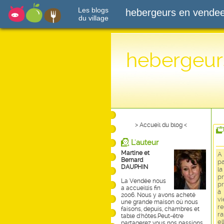
Les blogs
hebergeurs en vende
du village
hebergeur
> Accueil du blog <
L'auteur
Martine et
A 
Bernard
pa
DAUPHIN
la
p
La Vendée nous
pr
a accueillis fin
à
2006. Nous y avons acheté
v
une grande maison où nous
r
faisons, depuis, chambres et
ra
table d'hôtes.Peut-être
el
partagerez vous nos passions,