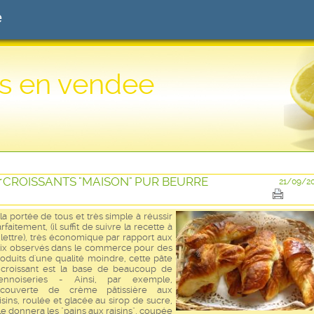
e
s en vendee
CROISSANTS "MAISON" PUR BEURRE
21/09/2
la portée de tous et très simple à réussir
rfaitement, (il suffit de suivre la recette à
 lettre), très économique par rapport aux
rix observés dans le commerce pour des
oduits d'une qualité moindre, cette pâte
 croissant est la base de beaucoup de
iennoiseries - Ainsi, par exemple,
ecouverte de crème pâtissière aux
isins, roulée et glacée au sirop de sucre,
le donnera les "pains aux raisins", coupée