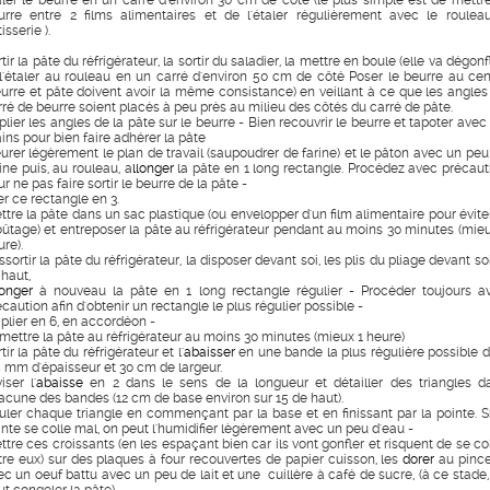
aler le beurre en un carré d'environ 30 cm de côté (le plus simple est de mettre
urre entre 2 films alimentaires et de l'étaler régulièrement avec le roulea
isserie ).
tir la pâte du réfrigérateur, la sortir du saladier, la mettre en boule (elle va dégonf
 l'étaler au rouleau en un carré d'environ 50 cm de côté Poser le beurre au cen
eurre et pâte doivent avoir la même consistance) en veillant à ce que les angles
rré de beurre soient placés à peu près au milieu des côtés du carré de pâte.
lier les angles de la pâte sur le beurre - Bien recouvrir le beurre et tapoter avec 
ins pour bien faire adhérer la pâte
eurer légèrement le plan de travail (saupoudrer de farine) et le pâton avec un peu
ine puis, au rouleau, a
llonger
la pâte en 1 long rectangle. Procédez avec précaut
r ne pas faire sortir le beurre de la pâte -
er ce rectangle en 3.
ttre la pâte dans un sac plastique (ou envelopper d'un film alimentaire pour éviter
oûtage) et entreposer la pâte au réfrigérateur pendant au moins 30 minutes (mieu
re).
sortir la pâte du réfrigérateur, la disposer devant soi, les plis du pliage devant so
 haut,
longer
à nouveau la pâte en 1 long rectangle régulier - Procéder toujours a
caution afin d'obtenir un rectangle le plus régulier possible -
 plier en 6, en accordéon -
mettre la pâte au réfrigérateur au moins 30 minutes (mieux 1 heure)
tir la pâte du réfrigérateur et l'
abaisser
en une bande la plus régulière possible d
4 mm d'épaisseur et 30 cm de largeur.
iser l'
abaisse
en 2 dans le sens de la longueur et détailler des triangles d
acune des bandes (12 cm de base environ sur 15 de haut).
uler chaque triangle en commençant par la base et en finissant par la pointe. Si
inte se colle mal, on peut l'humidifier lègèrement avec un peu d'eau -
ttre ces croissants (en les espaçant bien car ils vont gonfler et risquent de se col
tre eux) sur des plaques à four recouvertes de papier cuisson, les
dorer
au pinc
ec un oeuf battu avec un peu de lait et une cuillère à café de sucre, (à ce stade,