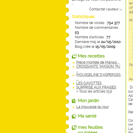
en
...
ch
Contacter l'auteur
>>
el
Statistiques
P
Nombre de visites :
754 377
Nombre de commentaires :
·
1 
53
·
1
Nombre d'articles :
77
·
2
·
2
Dernière màj le
24/05/2010
·
4
Blog créé le
15/05/2009
·
2
·
2
Mes recettes
·
7
Pièce montée de Mariag ...
Po
CROISSANTS "MAISON" PU
...
·
1 
MOUSSELINE D'ASPERGES
...
Po
LES GAVOTTES
SURPRISE AUX FRAISES
Da
> Tous les articles (
53
)
suc
Aj
Ce
Mon jardin
de
La trouvaille du jour
Pét
Ma santé
Co
(i
mes feuilles
La
sculptées