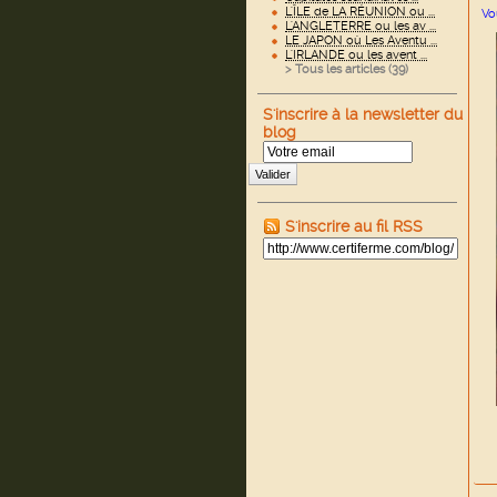
L'ÎLE de LA RÉUNION ou ...
Vo
L'ANGLETERRE ou les av ...
LE JAPON où Les Aventu ...
L'IRLANDE ou les avent ...
> Tous les articles (
39
)
S'inscrire à la newsletter du
blog
Valider
S'inscrire au fil RSS