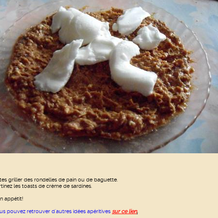
ites griller des rondelles de pain ou de baguette.
rtinez les toasts de crème de sardines.
n appétit!
us pouvez retrouver d'autres idées apéritives
sur ce lien
.