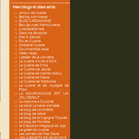
Mes blogs et sites amis
Amour de cuisine
Baking with Nessa
BLOG CARDAMOME
Bon Ap chez Mamounette
cuisinedefamille
Dans ma Bonjotte
Diet & Délices
Flo en Cuisine
Ghislaine Cuisine
Gourmandise Assia
Idées repas
L'atelier de la corvette
La cuisine d'ici et d'ISCA
La cuisine de Chris
La Cuisine de Jackie
La cuisine de mamie caillou
La cuisine de Silena
La Cuisine de Wattoote
La cuisine et les voyages de
Pripri
LA GOURMANDISE EST UN
JOLI DEFAUT
La machine à Explorer
La table Lorraine d'Amélie
Le blog de corinnette
Le blog de kekeli
Le blog de la Cigogne Toquée
Le blog de Michelle
le Chaudron Magique de Jojo
Le green en cuisine
Les carnets de Miss Diane
LES CARNETS DE SICACOCO