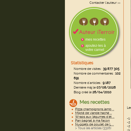
Contacter l'auteur
>>
mes recettes
ajoutez-les à
votre carnet
Statistiques
Nombre de visites :
39 877 305
Nombre de commentaires :
102
691
Nombre d'articles :
9 187
Dernière màj le
07/08/2026
Blog créé le
26/04/2010
Mes recettes
Le
Pizza champignons jamb ...
Mijoté de viande haché ...
Wraps aux légumes d'ét ...
-1 
Pan bagnat à ma façon
-2
Nuggets de poulet de L ...
-2
> Tous les articles (
3316
)
-1