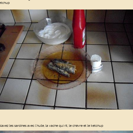
etchup
laxez les sardines avec l'huile, la vache qui rit, le chèvre et le ketchup