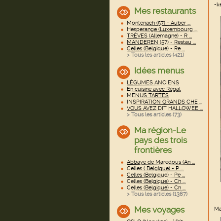
-k
Mes restaurants
Montenach (57) - Auber ...
Hesperange (Luxembourg ...
TRÈVES (Allemagne) - R ...
MANDEREN (57) - Restau ...
Celles (Belgique) - Re ...
> Tous les articles (
421
)
Idées menus
LÉGUMES ANCIENS
En cuisine avec Régal
MENUS TARTES
INSPIRATION GRANDS CHE ...
VOUS AVEZ DIT HALLOWEE ...
> Tous les articles (
73
)
Ma région-Le
pays des trois
frontières
Abbaye de Maredous (An ...
Celles ( Belgique) - P ...
Celles (Belgique) - Pe ...
Celles (Belgique) - Ch ...
Celles (Belgique) - Ch ...
> Tous les articles (
1387
)
Mes voyages
Ma