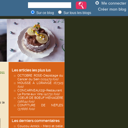
Me connecter
Créer mon blog
Sur ce blog
Sur tous les blogs
Les articles les plus lus
011
OCTOBRE ROSE-Dépistage du
Cancer du Sein
(105479 fois)
MOUSSE À L'ORANGE
(67325
fois)
CONCARNEAU(29)-Restaurant
La Porte aux Vins
(42731 fois)
COEUR DE BOEUF MÉNAGÈRE
(38644 fois)
s la
CONFITURE DE NÈFLES
(37886 fois)
Les derniers commentaires
Coucou Annick - Merci et belle