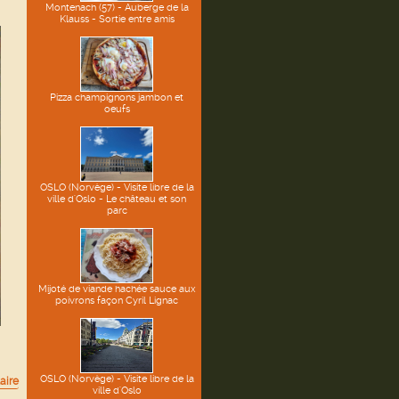
Montenach (57) - Auberge de la
Klauss - Sortie entre amis
Pizza champignons jambon et
oeufs
OSLO (Norvège) - Visite libre de la
ville d'Oslo - Le château et son
parc
Mijoté de viande hachée sauce aux
poivrons façon Cyril Lignac
OSLO (Norvège) - Visite libre de la
aire
ville d'Oslo