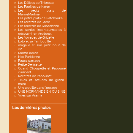
Les Délices de Thithoad
Les Papilles de Karen
Les petits plats de
MamieMartine
Les petits plats de Patchouka
Les recettes de Jacre
Les recettes de l'Alsacienne
Les sorties incontournables à
découvrir en Ardèche...
Les Voyages de Gridelle
Lolo et sa Tambouille
magalie et son petit bout de
vie
Momo délice
Not Parisienne
Pause partage
Petite Denisette
Quand Choupette et Papoune
cuisinent
Recettes de Papounet
Trucs et Astuces de grand-
mère
Une aiguille dans l'potage
UNE NORMANDE EN CUISINE
Vues sur Asama
Les dernières photos