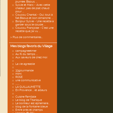
journée. Bisous. ...
Sylvie et Marc - Avec cette
chaleur, pas de plat chaud
pour ...
Coucou Chantal - Oui, tout à
fait.Bisous et bon dimanche. ...
Bonjour Sylvie - Une recette à
garder sous le coude; ...
Coucou Françoise - C’est une
recette que j’ai vu ...
> Plus de commentaires...
Mes blogs favoris du Village
campagneetmer
Au fil du temps ....
Aux saveurs de chez moi
La vie agreable
33gourmande
mimi
ROSE
une communicative
........
LA GUILLAUMETTE
En Provence ... et ailleurs
Cuisine Familiale
Le blog de Titanique
Le bonheur est éphémère...
blog de la fontaine bleue
Entre prés et champs