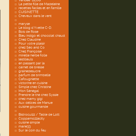
Vendée "BLOG"
La petite fille de Madeleine
recettes faciles et en famille
CUISINETTE
Cheveux dans le vent
maryse
Le blog d'Yvette C-D.
Bois de Rose
Bleu indigo et chocolat chaud
Chez Claudine
Pour votre plaisir
chez Séo and Co
Chez Françoise
mireille herbe folle
lestilleuls
en passant par la
carnet de bresse
grainedesucre
parfum de brimbelle
Cafougniette
victorine en cuisine
Simple chez Christine
Mon Sénégal
Prendre le thé chez Syssie
chez mamy gigi
Aux délices de Manue
cuisine gourmande
Bistrocuizz / Table de Lott
Coppamozzacity
cuisine simple
marie33
Sur le coin du feu