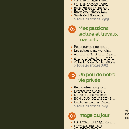
OSLO (Norvège) - Visit ...
OSLO (Norvège) - Visit ...
Base "Helilagon" de Sa ...
Entre Deux (Île de La ...
Saint-Paul (Île de La ...
> Tous les articles (
2329
)
Mes passions:
lecture et travaux
manuels
Petits travaux de cout ...
Les soldes chez Mondia ...
ATELIER COUTURE - Repa ...
ATELIER COUTURE - Mon ...
ATELIER COUTURE - Un b ...
> Tous les articles (
556
)
Un peu de notre
vie privée
Petit cadeau du jour.. ...
Éventailliste ! Je sui ...
Notre routine matinale
BON JEUDI DE L'ASCENSI ...
Un dimanche chez Astri ...
> Tous les articles (
849
)
Aj
Image du jour
In
Me
HALLOWEEN 2025 - C'est ...
HUMOUR BRETON