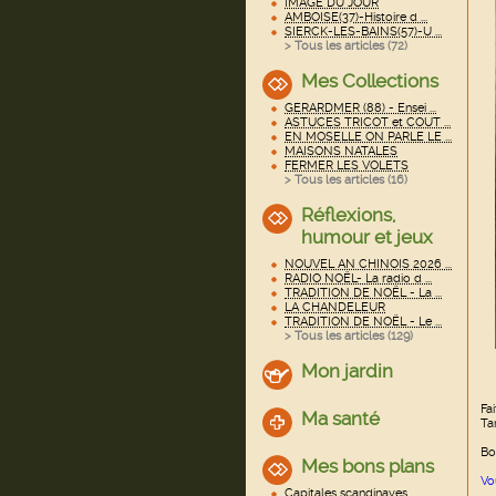
IMAGE DU JOUR
AMBOISE(37)-Histoire d ...
SIERCK-LES-BAINS(57)-U ...
> Tous les articles (
72
)
Mes Collections
GERARDMER (88) - Ensei ...
ASTUCES TRICOT et COUT ...
EN MOSELLE ON PARLE LE ...
MAISONS NATALES
FERMER LES VOLETS
> Tous les articles (
16
)
Réflexions,
humour et jeux
NOUVEL AN CHINOIS 2026 ...
RADIO NOËL- La radio d ...
TRADITION DE NOËL - La ...
LA CHANDELEUR
TRADITION DE NOËL - Le ...
> Tous les articles (
129
)
Mon jardin
Fa
Ma santé
Ta
Bo
Mes bons plans
Vo
Capitales scandinaves ...