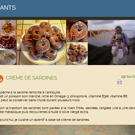
RANTS
NS RESTAURANTS
CRÈME DE SARDINES
29/04/2
 pêche à la sardine remonte à l'antiquité.
est un poisson bon marché, riche en Oméga-3, phosphore, vitamine B3et vitamine B6.
 peut la conserver dans l'huile durant plusieurs mois.
lon la tradition les sardines sont parées à la main, frites, séchées, rangées une à une dan
îte métallique puis recouvertes d'huile d'olive vierge extra.
jourd'hui, je cuisine un apéritif à base de crème de sardines.