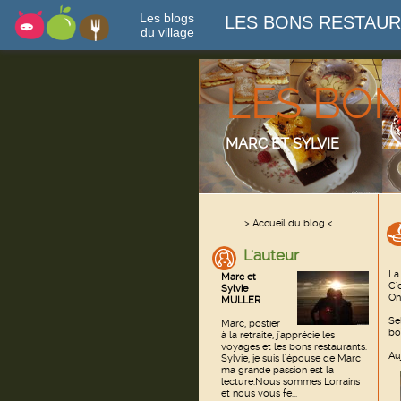
Les blogs
LES BONS RESTAU
du village
LES BO
MARC ET SYLVIE
> Accueil du blog <
L'auteur
La
Marc et
C'
Sylvie
On
MULLER
Se
Marc, postier
bo
à la retraite, j'apprécie les
voyages et les bons restaurants.
Au
Sylvie, je suis l'épouse de Marc
ma grande passion est la
lecture.Nous sommes Lorrains
et nous vous fe...