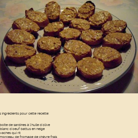
s ingrédients pour cette recette:
boîte de sardines à l'huile d'olive
 blanc d'oeuf battus en neige
 vaches qui rit
 morceau de fromage de chèvre frais