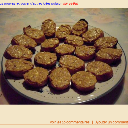
us pouvez retrouver d'autres idées poisson
sur ce lien
.
Voir
les
10
commentaires
|
Ajouter un comment