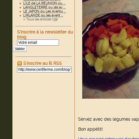
L'ÎLE de LA RÉUNION ou ...
L'ANGLETERRE ou les av ...
LE JAPON où Les Aventu ...
L'IRLANDE ou les avent ...
> Tous les articles (
39
)
S'inscrire à la newsletter du
blog
Valider
S'inscrire au fil RSS
Servez avec des légumes vap
Bon appétit!
Vous pouvez retrouver d'autre