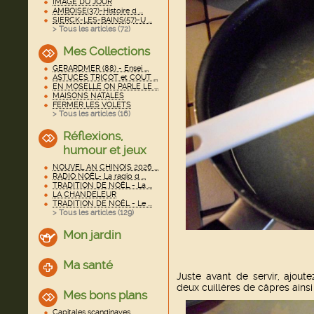
IMAGE DU JOUR
AMBOISE(37)-Histoire d ...
SIERCK-LES-BAINS(57)-U ...
> Tous les articles (
72
)
Mes Collections
GERARDMER (88) - Ensei ...
ASTUCES TRICOT et COUT ...
EN MOSELLE ON PARLE LE ...
MAISONS NATALES
FERMER LES VOLETS
> Tous les articles (
16
)
Réflexions,
humour et jeux
NOUVEL AN CHINOIS 2026 ...
RADIO NOËL- La radio d ...
TRADITION DE NOËL - La ...
LA CHANDELEUR
TRADITION DE NOËL - Le ...
> Tous les articles (
129
)
Mon jardin
Ma santé
Juste avant de servir, ajout
deux cuillères de câpres ainsi 
Mes bons plans
Capitales scandinaves ...