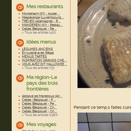
Mes restaurants
Montenach (57) - Auber ...
Hesperange (Luxembourg ...
TRÈVES (Allemagne) - R ...
MANDEREN (57) - Restau ...
Celles (Belgique) - Re ...
> Tous les articles (
421
)
Idées menus
LÉGUMES ANCIENS
En cuisine avec Régal
MENUS TARTES
INSPIRATION GRANDS CHE ...
VOUS AVEZ DIT HALLOWEE ...
> Tous les articles (
73
)
Ma région-Le
pays des trois
frontières
Abbaye de Maredous (An ...
Celles ( Belgique) - P ...
Celles (Belgique) - Pe ...
Pendant ce temp,s faites cuir
Celles (Belgique) - Ch ...
Celles (Belgique) - Ch ...
> Tous les articles (
1387
)
Mes voyages