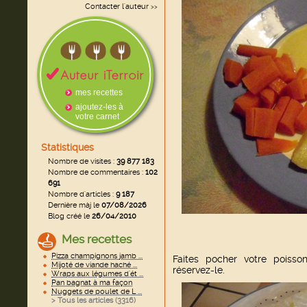
Contacter l'auteur
>>
mes recettes
ajoutez-les à
votre carnet
Statistiques
Nombre de visites :
39 877 183
Nombre de commentaires :
102
691
Nombre d'articles :
9 187
Dernière màj le
07/08/2026
Blog créé le
26/04/2010
Mes recettes
Pizza champignons jamb ...
Faites pocher votre poisso
Mijoté de viande haché ...
réservez-le.
Wraps aux légumes d'ét ...
Pan bagnat à ma façon
Nuggets de poulet de L ...
> Tous les articles (
3316
)