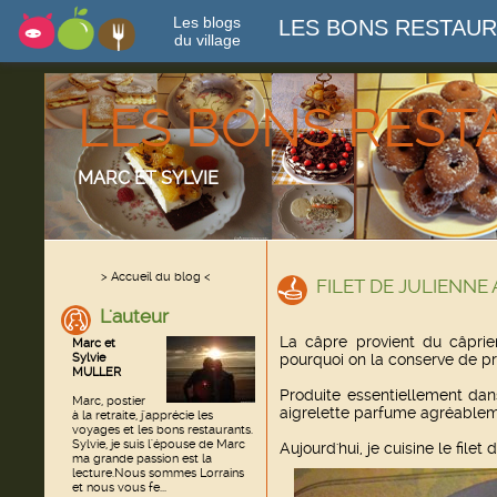
Les blogs
LES BONS RESTAU
du village
LES BONS RES
MARC ET SYLVIE
> Accueil du blog <
FILET DE JULIENNE
L'auteur
La câpre provient du câprie
Marc et
Sylvie
pourquoi on la conserve de pr
MULLER
Produite essentiellement dan
Marc, postier
aigrelette parfume agréableme
à la retraite, j'apprécie les
voyages et les bons restaurants.
Sylvie, je suis l'épouse de Marc
Aujourd'hui, je cuisine le file
ma grande passion est la
lecture.Nous sommes Lorrains
et nous vous fe...