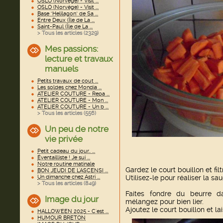
OSLO (Norvège) - Visit ...
OSLO (Norvège) - Visit ...
Base "Helilagon" de Sa ...
Entre Deux (Île de La ...
Saint-Paul (Île de La ...
> Tous les articles (
2329
)
Mes passions:
lecture et travaux
manuels
Petits travaux de cout ...
Les soldes chez Mondia ...
ATELIER COUTURE - Repa ...
ATELIER COUTURE - Mon ...
ATELIER COUTURE - Un b ...
> Tous les articles (
556
)
Un peu de notre
vie privée
Petit cadeau du jour.. ...
Éventailliste ! Je sui ...
Notre routine matinale
Gardez le court bouillon et filt
BON JEUDI DE L'ASCENSI ...
Utilisez-le pour réaliser la sa
Un dimanche chez Astri ...
> Tous les articles (
849
)
Faites fondre du beurre da
Image du jour
mélangez pour bien lier.
Ajoutez le court bouillon et la
HALLOWEEN 2025 - C'est ...
HUMOUR BRETON