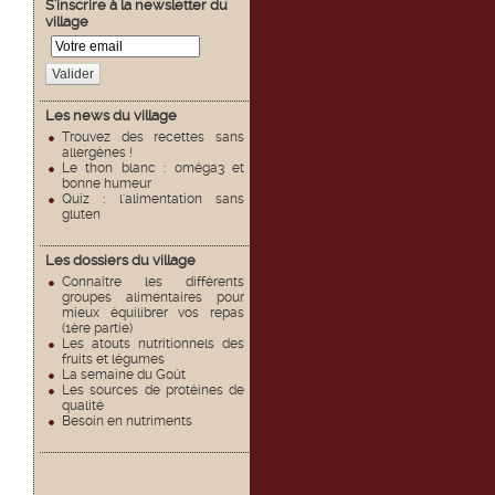
S'inscrire à la newsletter du
village
Valider
Les news du village
Trouvez des recettes sans
allergènes !
Le thon blanc : oméga3 et
bonne humeur
Quiz : l'alimentation sans
gluten
Les dossiers du village
Connaître les différents
groupes alimentaires pour
mieux équilibrer vos repas
(1ère partie)
Les atouts nutritionnels des
fruits et légumes
La semaine du Goût
Les sources de protéines de
qualité
Besoin en nutriments