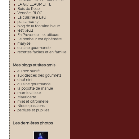
La petite fille de Madeleine
LA GUILLAUMETTE
Bois de Rose
Vendée "BLOG"
La cuisine à Lau
plaisance 17
blog de la fontaine bleue
lestilleuls
En Provence ... et ailleurs
Le bonheur est éphémère...
maryse
cuisine gourmande
recettes faciles et en famille
Mes blogs et sites amis
au bec sucré
aux délices des gourmets
chef nini
cuisine gourmande
la popotte de manue
mamie ailloux
Mauricette
miel et citronnelle
Nicole passions
papilles et pupilles
Les dernières photos