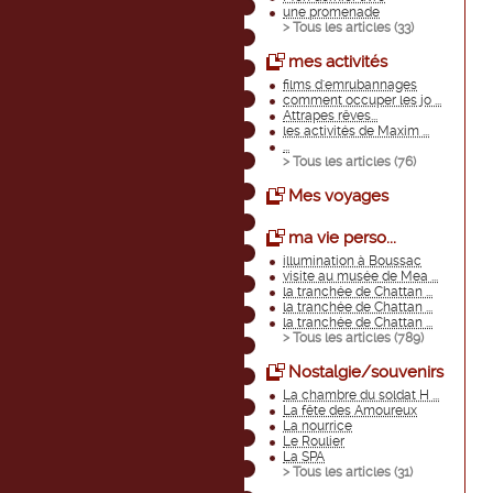
une promenade
> Tous les articles (
33
)
mes activités
films d'emrubannages
comment occuper les jo ...
Attrapes rêves...
les activités de Maxim ...
...
> Tous les articles (
76
)
Mes voyages
ma vie perso...
illumination à Boussac
visite au musée de Mea ...
la tranchée de Chattan ...
la tranchée de Chattan ...
la tranchée de Chattan ...
> Tous les articles (
789
)
Nostalgie/souvenirs
La chambre du soldat H ...
La fête des Amoureux
La nourrice
Le Roulier
La SPA
> Tous les articles (
31
)