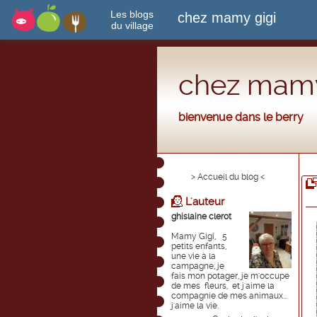
Les blogs
chez mamy gigi
du village
chez mamy
bienvenue dans le berry
> Accueil du blog <
L'auteur
ghislaine clerot
Mamy Gigi, 5
petits enfants,
une vie à la
campagne, je
fais mon potager, je m'occupe
de mes fleurs, et j'aime la
compagnie de mes animaux...
j'aime la vie.