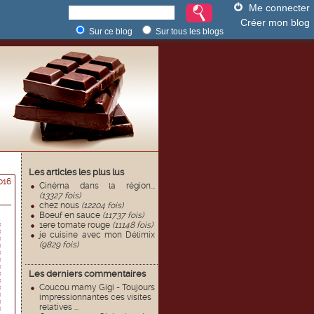
Me connecter
Créer mon blog
Sur ce blog
Sur tous les blogs
Les articles les plus lus
016
Cinéma dans la région...
(13327 fois)
chez nous
(12204 fois)
Boeuf en sauce
(11737 fois)
1ere tomate rouge
(11148 fois)
je cuisine avec mon Délimix
(9829 fois)
Les derniers commentaires
Coucou mamy Gigi - Toujours
impressionnantes ces visites
relatives ...