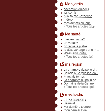
Mon jardin
déception du colis
les semis
A la sainte Catherine
météo
mes achats du jour...
> Tous les articles (
133
)
Ma santé
meilleur santé?
un mieux!!
on retire le plâtre
le désavantage d'une m ...
Week end foutu...
> Tous les articles (
14
)
ma région
La chambre du poilu bi ...
Balade à Gargilesse-da ...
Mauvais temps
La chambre du poilu de ...
Domaine de la Ganne
> Tous les articles (
308
)
mes loisirs
LE PUISSANCE 4
Beauval
Ma dernière lecture
Mon dernier livre