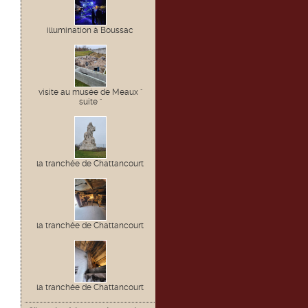
illumination à Boussac
visite au musée de Meaux "
suite "
la tranchée de Chattancourt
la tranchée de Chattancourt
la tranchée de Chattancourt