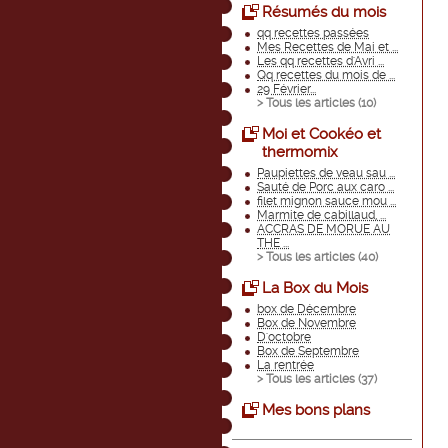
Résumés du mois
qq recettes passées
Mes Recettes de Mai et ...
Les qq recettes d'Avri ...
Qq recettes du mois de ...
29 Février...
> Tous les articles (
10
)
Moi et Cookéo et
thermomix
Paupiettes de veau sau ...
Sauté de Porc aux caro ...
filet mignon sauce mou ...
Marmite de cabillaud, ...
ACCRAS DE MORUE AU
THE ...
> Tous les articles (
40
)
La Box du Mois
box de Décembre
Box de Novembre
D'octobre
Box de Septembre
La rentrée
> Tous les articles (
37
)
Mes bons plans