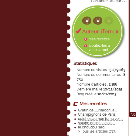
Contacter l'auteur
>>
mes recettes
ajoutez-les à
votre carnet
Statistiques
Nombre de visites :
5 279 263
Nombre de commentaires :
8
750
Nombre d'articles :
2 188
Dernière màj le
10/12/2025
Blog créé le
10/01/2013
Mes recettes
Gratin de Lumaconi à ...
Champignons de Paris
Voi
quiche saumon fumé ver ...
salade de lentilles et ...
le choudou farci
> Tous les articles (
717
)