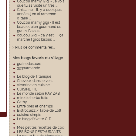
Coucou mamy Gigi - Je vois
que tu as visité un très ...
Ghislaine - IL y a quelques
années j'en ai ramenne
d'Italie ...
Coucou mamy gigi - Il est
beau et bien gourmand ce
gratin. Bisous. ...
coucou Gigi - ça y'est !!!! ça
marche ! gros bisous ...
> Plus de commentaires...
Mes blogs favoris du Village
grainedesucre
33gourmande
Le blog de Titanique
Cheveux dans le vent
victorine en cuisine
CUISINETTE
Le monde selon RAY ZAB
mireille herbe folle
Cathy
Entre prés et champs
Bistrocuizz / Table de Lott
cuisine simple
Le blog d'Yvette C-D.
Mes petites recettes de coxi
LES BONS RESTAURANTS