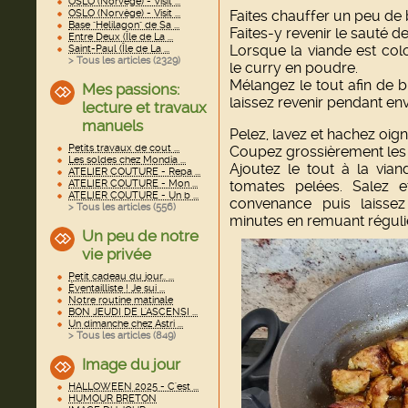
OSLO (Norvège) - Visit ...
OSLO (Norvège) - Visit ...
Faites chauffer un peu de
Base "Helilagon" de Sa ...
Faites-y revenir le sauté d
Entre Deux (Île de La ...
Lorsque la viande est co
Saint-Paul (Île de La ...
> Tous les articles (
2329
)
le curry en poudre.
Mélangez le tout afin de bi
Mes passions:
laissez revenir pendant env
lecture et travaux
manuels
Pelez, lavez et hachez oigno
Petits travaux de cout ...
Coupez grossièrement les
Les soldes chez Mondia ...
Ajoutez le tout à la via
ATELIER COUTURE - Repa ...
ATELIER COUTURE - Mon ...
tomates pelées. Salez 
ATELIER COUTURE - Un b ...
convenance puis laisse
> Tous les articles (
556
)
minutes en remuant réguliè
Un peu de notre
vie privée
Petit cadeau du jour.. ...
Éventailliste ! Je sui ...
Notre routine matinale
BON JEUDI DE L'ASCENSI ...
Un dimanche chez Astri ...
> Tous les articles (
849
)
Image du jour
HALLOWEEN 2025 - C'est ...
HUMOUR BRETON