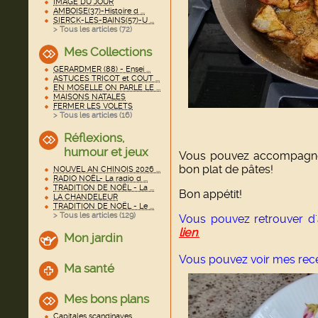
IMAGE DU JOUR
AMBOISE(37)-Histoire d ...
SIERCK-LES-BAINS(57)-U ...
> Tous les articles (
72
)
Mes Collections
GERARDMER (88) - Ensei ...
ASTUCES TRICOT et COUT ...
EN MOSELLE ON PARLE LE ...
MAISONS NATALES
FERMER LES VOLETS
> Tous les articles (
16
)
Réflexions,
humour et jeux
Vous pouvez accompagner
bon plat de pâtes!
NOUVEL AN CHINOIS 2026 ...
RADIO NOËL- La radio d ...
TRADITION DE NOËL - La ...
Bon appétit!
LA CHANDELEUR
TRADITION DE NOËL - Le ...
> Tous les articles (
129
)
Vous pouvez retrouver d'
lien
.
Mon jardin
Vous pouvez voir mes rece
Ma santé
Mes bons plans
Capitales scandinaves ...