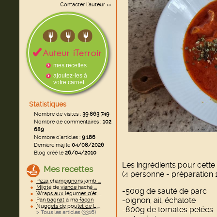
Contacter l'auteur
>>
mes recettes
ajoutez-les à
votre carnet
Statistiques
Nombre de visites :
39 863 749
Nombre de commentaires :
102
689
Nombre d'articles :
9 186
Dernière màj le
04/08/2026
Blog créé le
26/04/2010
Les ingrédients pour cette 
Mes recettes
(4 personne - préparation 
Pizza champignons jamb ...
Mijoté de viande haché ...
-500g de sauté de parc
Wraps aux légumes d'ét ...
-oignon, ail, échalote
Pan bagnat à ma façon
Nuggets de poulet de L ...
-800g de tomates pelées
> Tous les articles (
3316
)