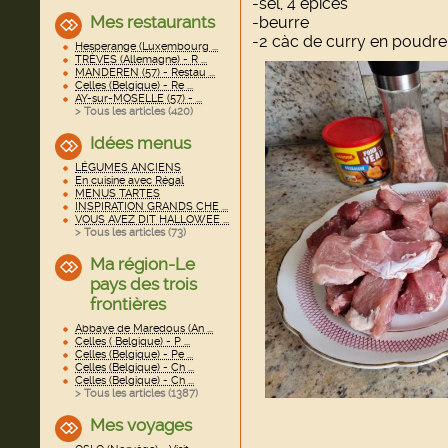
-sel, 4 épices
Mes restaurants
-beurre
-2 càc de curry en poudre
Hesperange (Luxembourg ...
TRÈVES (Allemagne) - R ...
MANDEREN (57) - Restau ...
Celles (Belgique) - Re ...
AY-sur-MOSELLE (57) - ...
> Tous les articles (
420
)
Idées menus
LÉGUMES ANCIENS
En cuisine avec Régal
MENUS TARTES
INSPIRATION GRANDS CHE ...
VOUS AVEZ DIT HALLOWEE ...
> Tous les articles (
73
)
Ma région-Le
pays des trois
frontières
Abbaye de Maredous (An ...
Celles ( Belgique) - P ...
Celles (Belgique) - Pe ...
Celles (Belgique) - Ch ...
Celles (Belgique) - Ch ...
> Tous les articles (
1387
)
Mes voyages