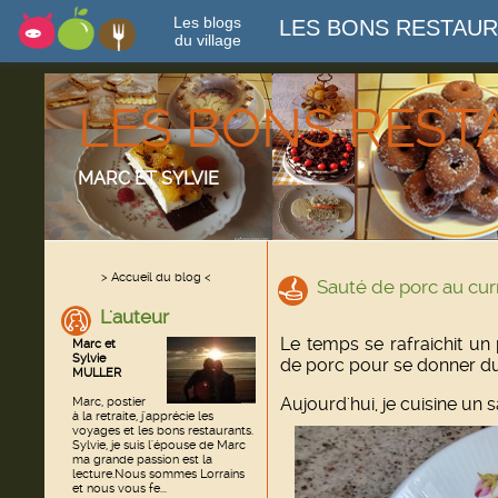
Les blogs
LES BONS RESTAU
du village
LES BONS RES
MARC ET SYLVIE
> Accueil du blog <
Sauté de porc au curr
L'auteur
Le temps se rafraichit un
Marc et
Sylvie
de porc pour se donner d
MULLER
Aujourd'hui, je cuisine un 
Marc, postier
à la retraite, j'apprécie les
voyages et les bons restaurants.
Sylvie, je suis l'épouse de Marc
ma grande passion est la
lecture.Nous sommes Lorrains
et nous vous fe...