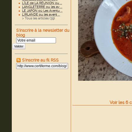
L'ÎLE de LA RÉUNION ou ...
L'ANGLETERRE ou les av ...
LE JAPON où Les Aventu ...
L'IRLANDE ou les avent ...
> Tous les articles (
39
)
S'inscrire à la newsletter du
blog
Valider
S'inscrire au fil RSS
Voir
les
6
c