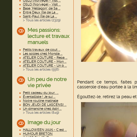
OSLO (Norvège) - Visit ...
OSLO (Norvège) - Visit ...
Base "Helilagon" de Sa ...
Entre Deux (Île de La ...
Saint-Paul (Île de La ...
> Tous les articles (
2329
)
Mes passions:
lecture et travaux
manuels
Petits travaux de cout ...
Les soldes chez Mondia ...
ATELIER COUTURE - Repa ...
ATELIER COUTURE - Mon ...
ATELIER COUTURE - Un b ...
> Tous les articles (
556
)
Un peu de notre
Pendant ce temps, faites 
vie privée
casserole d'eau portée à la limi
Petit cadeau du jour.. ...
Égouttez-le, retirez la peau e
Éventailliste ! Je sui ...
Notre routine matinale
BON JEUDI DE L'ASCENSI ...
Un dimanche chez Astri ...
> Tous les articles (
849
)
Image du jour
HALLOWEEN 2025 - C'est ...
HUMOUR BRETON