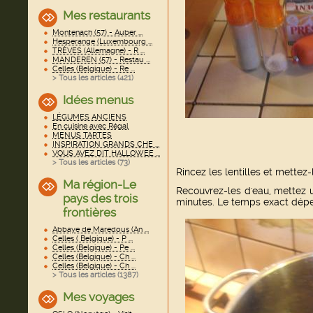
Mes restaurants
Montenach (57) - Auber ...
Hesperange (Luxembourg ...
TRÈVES (Allemagne) - R ...
MANDEREN (57) - Restau ...
Celles (Belgique) - Re ...
> Tous les articles (
421
)
Idées menus
LÉGUMES ANCIENS
En cuisine avec Régal
MENUS TARTES
INSPIRATION GRANDS CHE ...
VOUS AVEZ DIT HALLOWEE ...
> Tous les articles (
73
)
Rincez les lentilles et mettez
Ma région-Le
Recouvrez-les d'eau, mettez u
pays des trois
minutes. Le temps exact dépe
frontières
Abbaye de Maredous (An ...
Celles ( Belgique) - P ...
Celles (Belgique) - Pe ...
Celles (Belgique) - Ch ...
Celles (Belgique) - Ch ...
> Tous les articles (
1387
)
Mes voyages