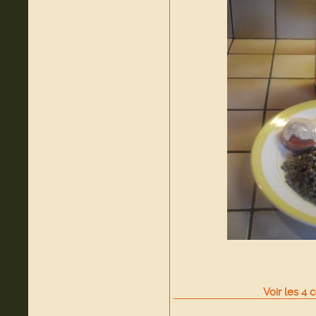
Voir
les
4
c