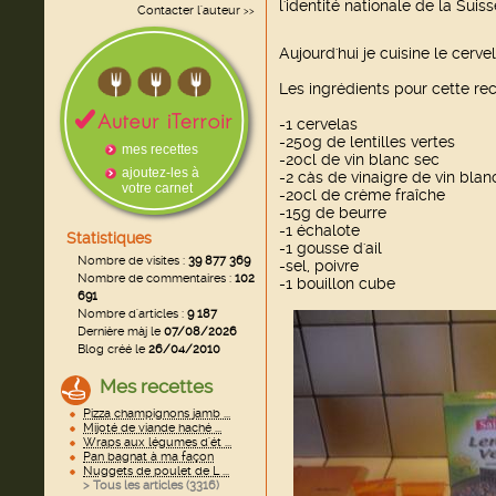
l'identité nationale de la Suiss
Contacter l'auteur
>>
Aujourd'hui je cuisine le cervel
Les ingrédients pour cette rec
-1 cervelas
-250g de lentilles vertes
mes recettes
-20cl de vin blanc sec
ajoutez-les à
-2 càs de vinaigre de vin blan
votre carnet
-20cl de crème fraîche
-15g de beurre
-1 échalote
Statistiques
-1 gousse d'ail
Nombre de visites :
39 877 369
-sel, poivre
Nombre de commentaires :
102
-1 bouillon cube
691
Nombre d'articles :
9 187
Dernière màj le
07/08/2026
Blog créé le
26/04/2010
Mes recettes
Pizza champignons jamb ...
Mijoté de viande haché ...
Wraps aux légumes d'ét ...
Pan bagnat à ma façon
Nuggets de poulet de L ...
> Tous les articles (
3316
)