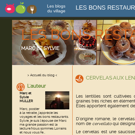
Les blogs
LES BONS RESTAU
du village
LES BONS RES
MARC ET SYLVIE
> Accueil du blog <
CERVELAS AUX LEN
L'auteur
Marc et
Les lentilles sont cultivées
Sylvie
graines très riches en élément
MULLER
Elles apportent également des
Marc, postier
à la retraite, j'apprécie les
voyages et les bons restaurants.
D’origine romane, le cervela
Sylvie, je suis l'épouse de Marc
nom de
cervellato
qui désigna
ma grande passion est la
lecture.Nous sommes Lorrains
Le cervelas est une saucisse
et nous vous fe...