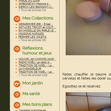
IMAGE DU JOUR
AMBOISE(37)-Histoire d ...
SIERCK-LES-BAINS(57)-U ...
> Tous les articles (
72
)
Mes Collections
GERARDMER (88) - Ensei ...
ASTUCES TRICOT et COUT ...
EN MOSELLE ON PARLE LE ...
MAISONS NATALES
FERMER LES VOLETS
> Tous les articles (
16
)
Réflexions,
humour et jeux
NOUVEL AN CHINOIS 2026 ...
RADIO NOËL- La radio d ...
TRADITION DE NOËL - La ...
LA CHANDELEUR
TRADITION DE NOËL - Le ...
Faites chauffer le beurre 
> Tous les articles (
129
)
cervelas et faites-les dorer su
Mon jardin
Égouttez-le et réservez.
Ma santé
Mes bons plans
Capitales scandinaves ...