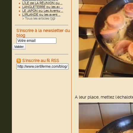
L'ÎLE de LA RÉUNION ou ...
L'ANGLETERRE ou les av ...
LE JAPON où Les Aventu ...
L'IRLANDE ou les avent ...
> Tous les articles (
39
)
S'inscrire à la newsletter du
blog
Valider
S'inscrire au fil RSS
A leur place, mettez l'échalote 