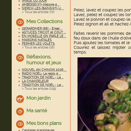
IMAGE DU JOUR
AMBOISE(37)-Histoire d ...
SIERCK-LES-BAINS(57)-U ...
Pelez, lavez et coupez les po
> Tous les articles (
72
)
Lavez, pelez et coupez les to
Lavez le poivron et coupez-le, 
Mes Collections
Pelez oignon et ail et hachez-
GERARDMER (88) - Ensei ...
ASTUCES TRICOT et COUT ...
Faites revenir les pommes de 
EN MOSELLE ON PARLE LE ...
feu doux dans de l'huile d'oliv
MAISONS NATALES
Puis ajoutez les tomates et le
FERMER LES VOLETS
Couvrez et laissez mijoter
> Tous les articles (
16
)
temps.
Réflexions,
humour et jeux
NOUVEL AN CHINOIS 2026 ...
RADIO NOËL- La radio d ...
TRADITION DE NOËL - La ...
LA CHANDELEUR
TRADITION DE NOËL - Le ...
> Tous les articles (
129
)
Mon jardin
Ma santé
Mes bons plans
Capitales scandinaves ...