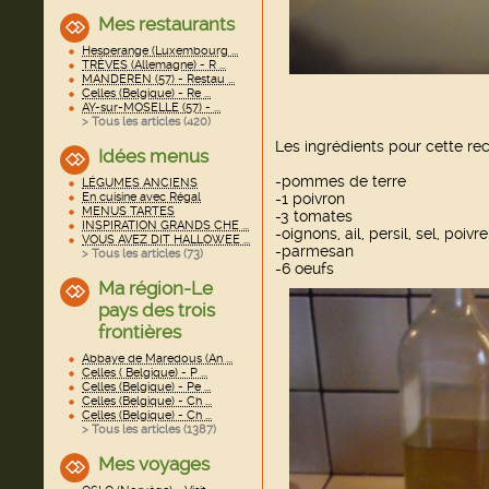
Mes restaurants
Hesperange (Luxembourg ...
TRÈVES (Allemagne) - R ...
MANDEREN (57) - Restau ...
Celles (Belgique) - Re ...
AY-sur-MOSELLE (57) - ...
> Tous les articles (
420
)
Les ingrédients pour cette rec
Idées menus
-pommes de terre
LÉGUMES ANCIENS
-1 poivron
En cuisine avec Régal
MENUS TARTES
-3 tomates
INSPIRATION GRANDS CHE ...
-oignons, ail, persil, sel, poivre
VOUS AVEZ DIT HALLOWEE ...
-parmesan
> Tous les articles (
73
)
-6 oeufs
Ma région-Le
pays des trois
frontières
Abbaye de Maredous (An ...
Celles ( Belgique) - P ...
Celles (Belgique) - Pe ...
Celles (Belgique) - Ch ...
Celles (Belgique) - Ch ...
> Tous les articles (
1387
)
Mes voyages