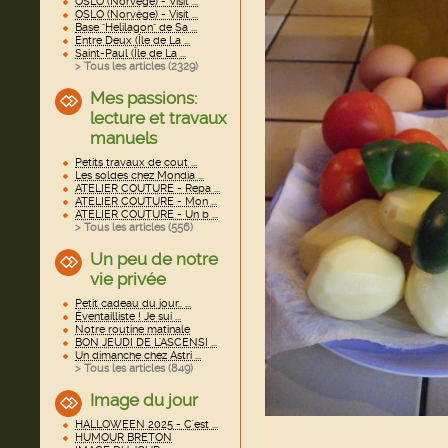
OSLO (Norvège) - Visit ...
OSLO (Norvège) - Visit ...
Base "Helilagon" de Sa ...
Entre Deux (Île de La ...
Saint-Paul (Île de La ...
> Tous les articles (
2329
)
Mes passions:
lecture et travaux
manuels
Petits travaux de cout ...
Les soldes chez Mondia ...
ATELIER COUTURE - Repa ...
ATELIER COUTURE - Mon ...
ATELIER COUTURE - Un b ...
> Tous les articles (
556
)
Un peu de notre
vie privée
Petit cadeau du jour.. ...
Éventailliste ! Je sui ...
Notre routine matinale
BON JEUDI DE L'ASCENSI ...
Un dimanche chez Astri ...
> Tous les articles (
849
)
Image du jour
HALLOWEEN 2025 - C'est ...
HUMOUR BRETON