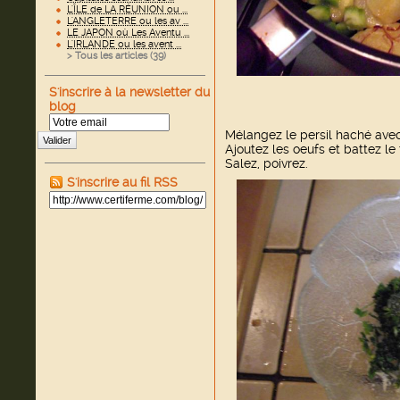
L'ÎLE de LA RÉUNION ou ...
L'ANGLETERRE ou les av ...
LE JAPON où Les Aventu ...
L'IRLANDE ou les avent ...
> Tous les articles (
39
)
S'inscrire à la newsletter du
blog
Mélangez le persil haché ave
Valider
Ajoutez les oeufs et battez le
Salez, poivrez.
S'inscrire au fil RSS