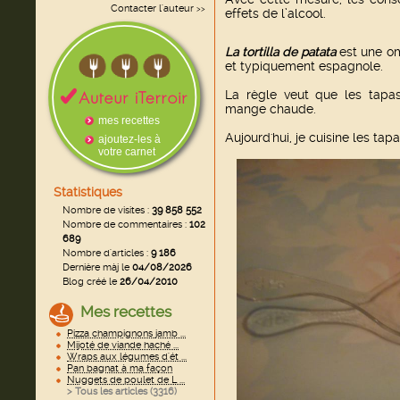
Contacter l'auteur
>>
effets de l’alcool.
La
tortilla de patata
est une om
et typiquement espagnole.
La règle veut que les tapas
mange chaude.
mes recettes
Aujourd'hui, je cuisine les tapas
ajoutez-les à
votre carnet
Statistiques
Nombre de visites :
39 858 552
Nombre de commentaires :
102
689
Nombre d'articles :
9 186
Dernière màj le
04/08/2026
Blog créé le
26/04/2010
Mes recettes
Pizza champignons jamb ...
Mijoté de viande haché ...
Wraps aux légumes d'ét ...
Pan bagnat à ma façon
Nuggets de poulet de L ...
> Tous les articles (
3316
)