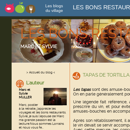
Les blogs
LES BONS RESTAU
du village
LES BONS RES
MARC ET SYLVIE
> Accueil du blog <
TAPAS DE TORTILLA
L'auteur
Les tapas
sont des amuse-bouc
Marc et
Sylvie
On en parle généralement pour 
MULLER
Une légende fait référence, 
Marc, postier
prescrire du vin, et pour évit
à la retraite, j'apprécie les
amuses-bouches en accompag
voyages et les bons restaurants.
Sylvie, je suis l'épouse de Marc
ma grande passion est la
Après son rétablissement, il 
lecture.Nous sommes Lorrains
le vin devait se servir accomp
et nous vous fe...
Avec cette mesure, les cons