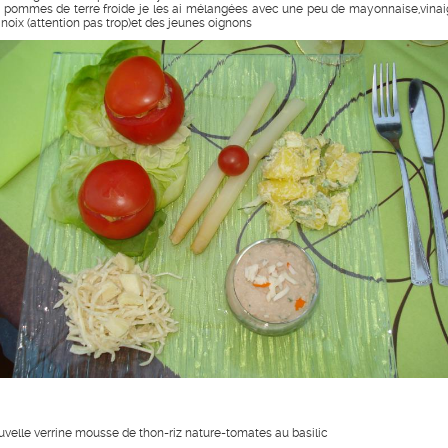
s pommes de terre froide je les ai mélangées avec une peu de mayonnaise,vinai
 noix (attention pas trop)et des jeunes oignons
uvelle verrine mousse de thon-riz nature-tomates au basilic