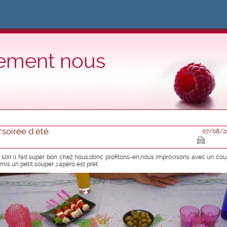
lement nous
soirée d'été
07/08/2
 soir il fait super bon chez nous,donc profitons-en,nous improvisons avec un cou
mis un petit souper ,l'apéro est prèt