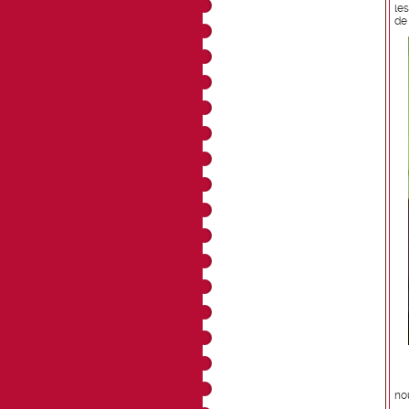
le
de
no