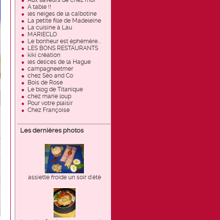
Aux saveurs de chez moi
A table !!
les neiges de la caîbotine
La petite fille de Madeleine
La cuisine à Lau
MARIECLO
Le bonheur est éphémère...
LES BONS RESTAURANTS
kiki création
les delices de la Hague
campagneetmer
chez Séo and Co
Bois de Rose
Le blog de Titanique
chez marie loup
Pour votre plaisir
Chez Françoise
Les dernières photos
assiette froide un soir d'été