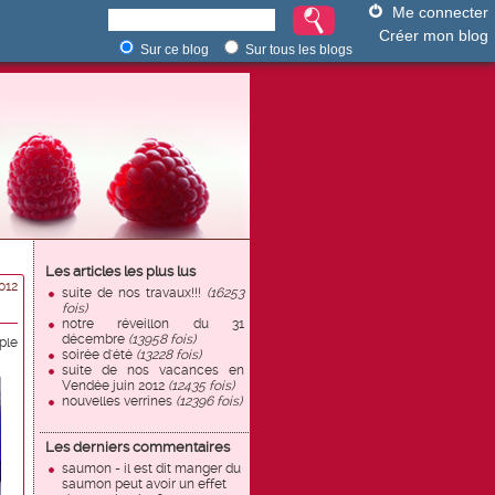
Me connecter
Créer mon blog
Sur ce blog
Sur tous les blogs
Les articles les plus lus
012
suite de nos travaux!!!
(16253
fois)
notre réveillon du 31
décembre
(13958 fois)
ple
soirée d'été
(13228 fois)
suite de nos vacances en
Vendée juin 2012
(12435 fois)
nouvelles verrines
(12396 fois)
Les derniers commentaires
saumon - il est dit manger du
saumon peut avoir un effet