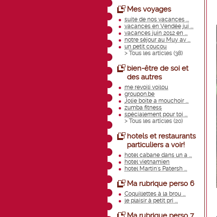
Mes voyages
suite de nos vacances ...
vacances en Vendée jui ...
vacances juin 2012 en ...
notre séjour au Muy av ...
un petit coucou
> Tous les articles (
38
)
bien-être de soi et
des autres
me revoili voilou
groupon.be
Jolie boite a mouchoir ...
zumba fitness
spécialement pour toi ...
> Tous les articles (
20
)
hotels et restaurants
particuliers a voir!
hotel cabane dans un a ...
hotel vietnamien
hotel Martin's Patersh ...
Ma rubrique perso 6
Coquillettes à la brou ...
le plaisir à petit pri ...
Ma rubrique perso 7