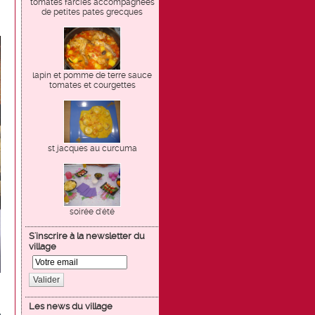
tomates farcies accompagnées
de petites pates grecques
lapin et pomme de terre sauce
tomates et courgettes
st jacques au curcuma
soirée d'été
S'inscrire à la newsletter du
village
Valider
Les news du village