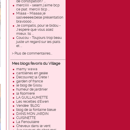
de constipation? ...
merciiiii - selem j'aime bcp
ce plat merciii bcp ...
Miaaa - Miaaaa je
saliveeeee,belle présentation
bravoooo ...
Je compatis, pour le bidou -
J'espere que vous allez
mieux. Ils ...
Coucou - Toujours trop beau
juste un regard sur les plats
et ...
> Plus de commentaires...
Mes blogs favoris du Village
mamy wawa
cantilènes en gelée
Découvrez la Crète !
garden of france
le blog de Gisou
humeur de jardinier
la fillomiere
LA GUILLAUMETTE
Les recettes d'Ewen
Vendée "BLOG"
blog de la fontaine bleue
DANS MON JARDIN
CUISINETTE
La Fenouillère
Cheveux dans le vent