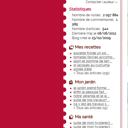
Contacter l'auteur
>>
Statistiques
Nombre de visites :
2 097 884
Nombre de commentaires :
1
585
Nombre d'articles :
544
Dernière màj le
08/08/2012
Blog créé le
23/02/2009
Mes recettes
assiette froide un soi ...
tomates farcies accomp ...
lapin et pomme de terr ...
st jacques au curcuma
soirée d'été
> Tous les articles (
235
)
Mon jardin
le jardin prend forme. ...
enfin la pelouse fait ...
notre veranda et le ja ...
suite de nos travaux!! ...
ca y est les travaux s ...
> Tous les articles (
15
)
Ma santé
suite de mon hysterect ...
suite de mon hysterect ...