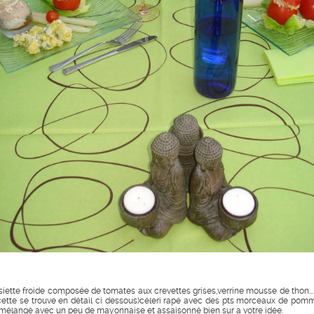
siette froide composée de tomates aux crevettes grises,verrine mousse de thon....(
cette se trouve en détail ci dessous)céleri rapé avec des pts morceaux de pom
 mélangé avec un peu de mayonnaise et assaisonné bien sur a votre idée.