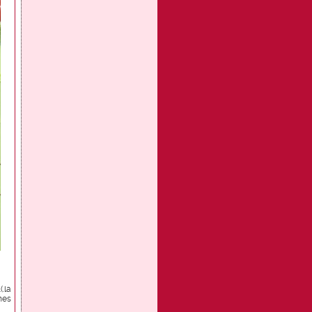
.la
mes