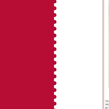
As
re
et