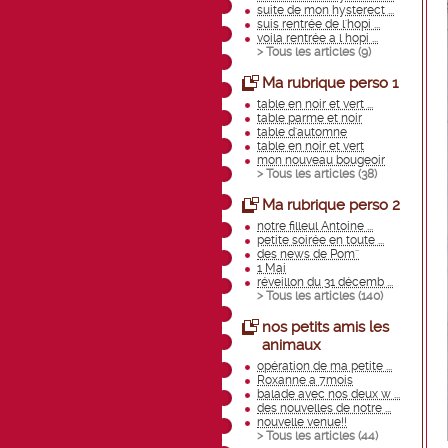
suite de mon hysterect ...
suis rentrée de l'hopi ...
voila rentrée a l hopi ...
> Tous les articles (
9
)
Ma rubrique perso 1
table en noir et vert ...
table parme et noir
table d'automne
table en noir et vert
mon nouveau bougeoir
> Tous les articles (
38
)
Ma rubrique perso 2
notre filleul Antoine ...
petite soirée en toute ...
des news de Pom''
1 Mai
réveillon du 31 décemb ...
> Tous les articles (
140
)
nos petits amis les
animaux
opération de ma petite ...
Roxanne a 7mois
balade avec nos deux w ...
des nouvelles de notre ...
nouvelle venue!!
> Tous les articles (
44
)