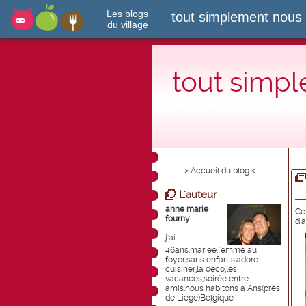
Les blogs
tout simplement nous
du village
tout simp
> Accueil du blog <
L'auteur
anne marie
Ce
fourny
d'a
j'ai
46ans,mariée,femme au
foyer,sans enfants.adore
cuisiner,la déco,les
vacances,soirée entre
amis.nous habitons a Ans(près
de Liège)Belgique