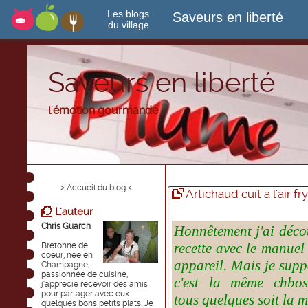
Les blogs
Saveurs en liberté
du village
Saveurs en liberté
l'émotion gourmande
> Accueil du blog <
Artichaud cuit à l'air fr
L'auteur
Chris Guarch
Honnêtement j'ai déco
recette avec le manue
Bretonne de
coeur, née en
appareil. Mais je sup
Champagne,
passionnée de cuisine,
c'est la même chbo
j'apprécie recevoir des amis
pour partager avec eux
tous quelques soit la 
quelques bons petits plats. Je