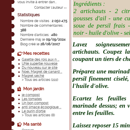
vous invite à entrer dan...
Ingrédients :
Contacter l'auteur
>>
2 artichauts - 2 cit
Statistiques
gousses d'ail - une cu
Nombre de visites :
2 050 475
soue de persil frais 
Nombre de commentaires :
388
noir - huile d'olive - se
Nombre d'articles :
480
Dernière màj le
09/09/2024
Lavez soigneuseme
Blog créé le
28/08/2007
artichauts. Coupez la
Mes recettes
coupant un tiers de ch
Galette des rois aux n ...
UNe superbe nouvelle
Du nouveau sur le site
Préparez une marinade 
Noel. Magret de canard ...
Magret séché
persil finement ciselé,
> Tous les articles (
222
)
l'huile d'olive.
Mon jardin
le compost
Ecartez les feuilles
Les tomates
Un bon compost
marinade dessus; en ve
anti limace écologique ...
Le purin d’ortie
entre les feuilles.
> Tous les articles (
8
)
Ma santé
Laissez reposer 15 min