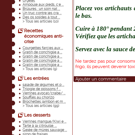
Orgelet
Ampoule aux pieds, c'e ...
Placez vos artichauts d
Brûlures : un soin nat ...
Un truc contre les cra ...
le bas.
Des os solides à tout ...
> Tous les articles (
10
)
Cuire à 180° pendant 
Recettes
Vérifiez que les articha
économiques anti-
crise
Servez avec la sauce de
Courgettes farcies aux ...
Gratin de conchiglie a ...
Gratin de conchiglie a ...
Gratin de conchiglie a ...
Ne tardez pas pour consom
Gratin de conchiglie a ...
frigo, ils peuvent devenir t
> Tous les articles (
9
)
Les entrées
Ajouter un commentaire
salade de légumes et p ...
Trilogie de poissons f ...
Verrines avocat/crabe/ ...
Soufflés au chorizo
Brochettes jambon et m ...
> Tous les articles (
99
)
Les desserts
Verrines mangue/Kiwi e ...
Tarte à la citrouille. ...
Gelée de mûres sauvage ...
sirop de fraises