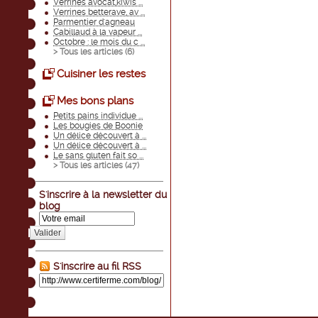
Verrines avocat,kiwis ...
Verrines betterave, av ...
Parmentier d'agneau
Cabillaud à la vapeur ...
Octobre : le mois du c ...
> Tous les articles (
6
)
Cuisiner les restes
Mes bons plans
Petits pains individue ...
Les bougies de Boonie
Un délice découvert à ...
Un délice découvert à ...
Le sans gluten fait so ...
> Tous les articles (
47
)
S'inscrire à la newsletter du
blog
Valider
S'inscrire au fil RSS