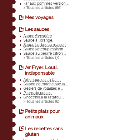
Far aux pommes version ...
> Tous les articles (
66
)
Mes voyages
Les sauces
Sauce forestière
Sauce à l'orange.
Sauce barbecue maison
Sauce ketchup maison
Sauce au beurre citron ...
> Tous les articles (
7
)
Air Fryer. L'outil
indispensable
Artichaud cuit à l'air ...
Salade de mâche aux la ...
Gesiers de volailles e ...
Pilons de poulet.
Gnocchis à la ratatoui ...
> Tous les articles (
6
)
Petits plats pour
animaux
Les recettes sans
gluten