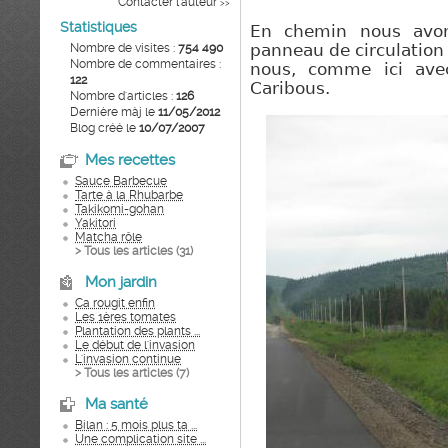
Contacter l'auteur
>>
Statistiques
En chemin nous avon
Nombre de visites :
754 490
panneau de circulation
Nombre de commentaires :
nous, comme ici ave
122
Caribous.
Nombre d'articles :
126
Dernière màj le
11/05/2012
Blog créé le
10/07/2007
Mes recettes
Sauce Barbecue
Tarte à la Rhubarbe
Takikomi-gohan
Yakitori
Matcha rôle
> Tous les articles (
31
)
Mon jardin
Ca rougit enfin
Les 1ères tomates
Plantation des plants ...
Le début de l'invasion
L'invasion continue
> Tous les articles (
7
)
Ma santé
Bilan : 5 mois plus ta ...
Une complication site ...