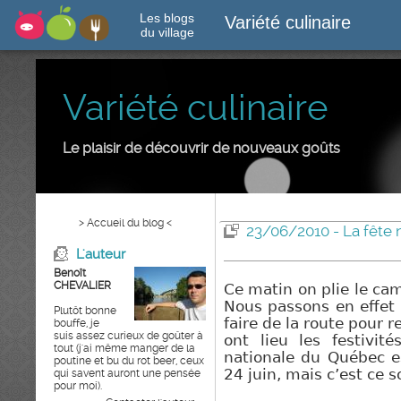
Les blogs
Variété culinaire
du village
Variété culinaire
Le plaisir de découvrir de nouveaux goûts
> Accueil du blog <
23/06/2010 - La fête 
L'auteur
Benoît
CHEVALIER
Ce matin on plie le cam
Nous passons en effet 
Plutôt bonne
faire de la route pour 
bouffe, je
suis assez curieux de goûter à
ont lieu les festivit
tout (j'ai même manger de la
nationale du Québec est
poutine et bu du rot beer, ceux
24 juin, mais c’est ce s
qui savent auront une pensée
pour moi).