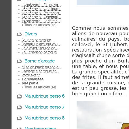
27/06/2010 - Fin du vo ...
26/06/2010 - Une journ ...
25/06/2010 - Pèlerinag ...
24/06/2010 - Célébrati ...
23/06/2010 - La fête n ...
> Tous les articles (
20
)
Comme nous sommes de 
allons de nouveau pouv
Divers
culinaires du pays, 
Saut en parachute
celles-ci, le St Huber
Dvorak, un ami qui vou ...
Le clavier : source de ...
restauration spécialisé
Zel : chanson baroque
s’agissait d’une sorte 
plus proche d’un Buff
Borne d`arcade
une table, et nous pou
Mise en place du son e ...
Câblage électrique et ...
La grande spécialité, c
Porte avant
des frites. Il faut adme
TV réhaussée
de la grande cuisine,
1ère partie
> Tous les articles (
14
)
est un peu grasse, les 
bien quand on a faim.
Ma rubrique perso 6
Ma rubrique perso 7
Ma rubrique perso 8