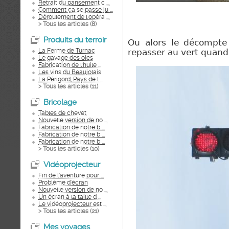
Retrait du pansement c ...
Comment ça se passe ju ...
Déroulement de l'opéra ...
> Tous les articles (
8
)
Produits du terroir
Ou alors le décompte
La Ferme de Turnac
repasser au vert quand 
Le gavage des oies
Fabrication de l'huile ...
Les vins du Beaujolais
La Périgord, Pays de l ...
> Tous les articles (
11
)
Bricolage
Tables de chevet
Nouvelle version de no ...
Fabrication de notre b ...
Fabrication de notre b ...
Fabrication de notre b ...
> Tous les articles (
10
)
Vidéoprojecteur
Fin de l'aventure pour ...
Problème d'écran
Nouvelle version de no ...
Un écran à la taille d ...
Le vidéoprojecteur est ...
> Tous les articles (
21
)
Mes voyages