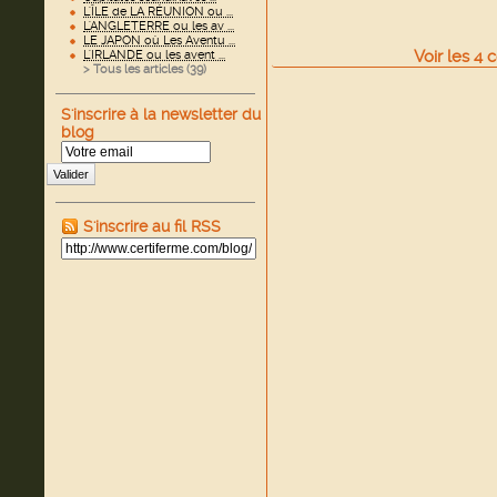
L'ÎLE de LA RÉUNION ou ...
L'ANGLETERRE ou les av ...
LE JAPON où Les Aventu ...
Voir
les
4
c
L'IRLANDE ou les avent ...
> Tous les articles (
39
)
S'inscrire à la newsletter du
blog
Valider
S'inscrire au fil RSS