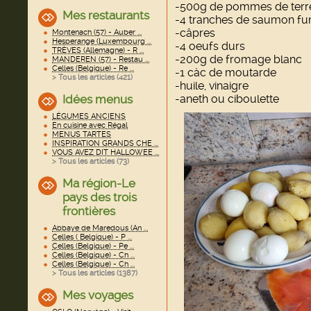
-500g de pommes de terr
Mes restaurants
-4 tranches de saumon f
-câpres
Montenach (57) - Auber ...
Hesperange (Luxembourg ...
-4 oeufs durs
TRÈVES (Allemagne) - R ...
-200g de fromage blanc
MANDEREN (57) - Restau ...
Celles (Belgique) - Re ...
-1 càc de moutarde
> Tous les articles (
421
)
-huile, vinaigre
-aneth ou ciboulette
Idées menus
LÉGUMES ANCIENS
En cuisine avec Régal
MENUS TARTES
INSPIRATION GRANDS CHE ...
VOUS AVEZ DIT HALLOWEE ...
> Tous les articles (
73
)
Ma région-Le
pays des trois
frontières
Abbaye de Maredous (An ...
Celles ( Belgique) - P ...
Celles (Belgique) - Pe ...
Celles (Belgique) - Ch ...
Celles (Belgique) - Ch ...
> Tous les articles (
1387
)
Mes voyages