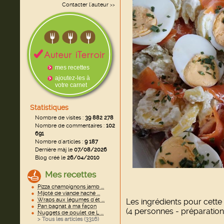
Contacter l'auteur
>>
mes recettes
ajoutez-les à
votre carnet
Statistiques
Nombre de visites :
39 882 278
Nombre de commentaires :
102
691
Nombre d'articles :
9 187
Dernière màj le
07/08/2026
Blog créé le
26/04/2010
Mes recettes
Pizza champignons jamb ...
Mijoté de viande haché ...
Wraps aux légumes d'ét ...
Les ingrédients pour cette 
Pan bagnat à ma façon
(4 personnes - préparation
Nuggets de poulet de L ...
> Tous les articles (
3316
)