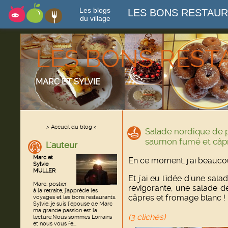
Les blogs
LES BONS RESTAU
du village
LES BONS RES
MARC ET SYLVIE
> Accueil du blog <
Salade nordique de
saumon fumé et câp
L'auteur
Marc et
En ce moment, j'ai beaucou
Sylvie
MULLER
Et j'ai eu l'idée d'une s
Marc, postier
revigorante, une salade
à la retraite, j'apprécie les
câpres et fromage blanc !
voyages et les bons restaurants.
Sylvie, je suis l'épouse de Marc
ma grande passion est la
(3 clichés)
lecture.Nous sommes Lorrains
et nous vous fe...