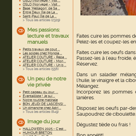
OSLO (Norvège) - Visit ...
OSLO (Norvège) - Visit ...
Base "Helilagon" de Sa ...
Entre Deux (Île de La ...
Saint-Paul (Île de La ...
> Tous les articles (
2329
)
Mes passions:
lecture et travaux
Faites cuire les pommes de
manuels
Pelez-les et coupez-les en
Petits travaux de cout ...
Faites cuire les oeufs dan
Les soldes chez Mondia ...
ATELIER COUTURE - Repa ...
Passez-les à l'eau froide, 
ATELIER COUTURE - Mon ...
Réservez.
ATELIER COUTURE - Un b ...
> Tous les articles (
556
)
Dans un saladier mélan
Un peu de notre
l'huile, le vinaigre et la cibo
vie privée
Mélangez.
Incorporez les pommes 
Petit cadeau du jour.. ...
Éventailliste ! Je sui ...
lanières.
Notre routine matinale
BON JEUDI DE L'ASCENSI ...
Disposez les oeufs par-de
Un dimanche chez Astri ...
> Tous les articles (
849
)
Saupoudrez de ciboulette.
Image du jour
Dégustez tiède ou frais !
HALLOWEEN 2025 - C'est ...
HUMOUR BRETON
Bon appétit!