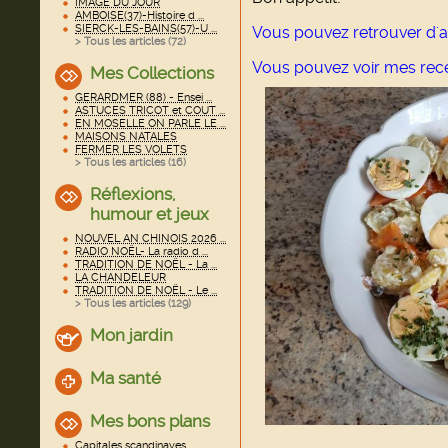
IMAGE DU JOUR
AMBOISE(37)-Histoire d ...
SIERCK-LES-BAINS(57)-U ...
Vous pouvez retrouver d'a
> Tous les articles (
72
)
Vous pouvez voir mes rec
Mes Collections
GERARDMER (88) - Ensei ...
ASTUCES TRICOT et COUT ...
EN MOSELLE ON PARLE LE ...
MAISONS NATALES
FERMER LES VOLETS
> Tous les articles (
16
)
Réflexions,
humour et jeux
NOUVEL AN CHINOIS 2026 ...
RADIO NOËL- La radio d ...
TRADITION DE NOËL - La ...
LA CHANDELEUR
TRADITION DE NOËL - Le ...
> Tous les articles (
129
)
Mon jardin
Ma santé
Mes bons plans
Capitales scandinaves ...