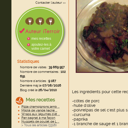
Contacter l'auteur
>>
mes recettes
ajoutez-les à
votre carnet
Statistiques
Nombre de visites :
39 869 957
Nombre de commentaires :
102
691
Nombre d'articles :
9 187
Dernière màj le
07/08/2026
Blog créé le
26/04/2010
Les ingrédients pour cette rec
Mes recettes
-côtes de porc
-huile d'olive
Pizza champignons jamb ...
-poivre(pas de sel c'est plus sa
Mijoté de viande haché ...
Wraps aux légumes d'ét ...
-curcuma
Pan bagnat à ma façon
-paprika
Nuggets de poulet de L ...
-1 branche de sauge et 1 bra
> Tous les articles (
3316
)