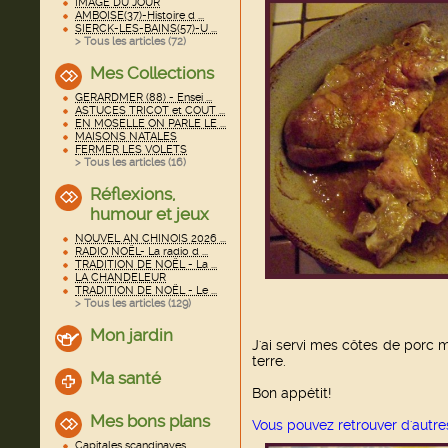
IMAGE DU JOUR
AMBOISE(37)-Histoire d ...
SIERCK-LES-BAINS(57)-U ...
> Tous les articles (
72
)
Mes Collections
GERARDMER (88) - Ensei ...
ASTUCES TRICOT et COUT ...
EN MOSELLE ON PARLE LE ...
MAISONS NATALES
FERMER LES VOLETS
> Tous les articles (
16
)
Réflexions,
humour et jeux
NOUVEL AN CHINOIS 2026 ...
RADIO NOËL- La radio d ...
TRADITION DE NOËL - La ...
LA CHANDELEUR
TRADITION DE NOËL - Le ...
> Tous les articles (
129
)
Mon jardin
J'ai servi mes côtes de por
terre.
Ma santé
Bon appétit!
Mes bons plans
Vous pouvez retrouver d'autre
Capitales scandinaves ...