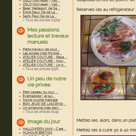
OSLO (Norvège) - Visit ...
OSLO (Norvège) - Visit ...
Base "Helilagon" de Sa ...
Réservez-les au réfrigérateur 
Entre Deux (Île de La ...
Saint-Paul (Île de La ...
> Tous les articles (
2329
)
Mes passions:
lecture et travaux
manuels
Petits travaux de cout ...
Les soldes chez Mondia ...
ATELIER COUTURE - Repa ...
ATELIER COUTURE - Mon ...
ATELIER COUTURE - Un b ...
> Tous les articles (
556
)
Un peu de notre
vie privée
Petit cadeau du jour.. ...
Éventailliste ! Je sui ...
Notre routine matinale
BON JEUDI DE L'ASCENSI ...
Un dimanche chez Astri ...
> Tous les articles (
849
)
Mettez-les, alors, dans un plat
Image du jour
HALLOWEEN 2025 - C'est ...
Mettez-les à cuire 30 à 40 min
HUMOUR BRETON