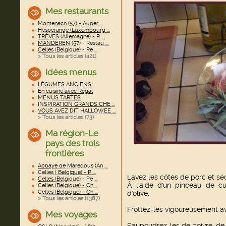
Mes restaurants
Montenach (57) - Auber ...
Hesperange (Luxembourg ...
TRÈVES (Allemagne) - R ...
MANDEREN (57) - Restau ...
Celles (Belgique) - Re ...
> Tous les articles (
421
)
Idées menus
LÉGUMES ANCIENS
En cuisine avec Régal
MENUS TARTES
INSPIRATION GRANDS CHE ...
VOUS AVEZ DIT HALLOWEE ...
> Tous les articles (
73
)
Ma région-Le
pays des trois
frontières
Abbaye de Maredous (An ...
Celles ( Belgique) - P ...
Lavez les côtes de porc et sé
Celles (Belgique) - Pe ...
À l'aide d'un pinceau de cu
Celles (Belgique) - Ch ...
Celles (Belgique) - Ch ...
d'olive.
> Tous les articles (
1387
)
Frottez-les vigoureusement av
Mes voyages
Saupoudrez-les de poivre, de