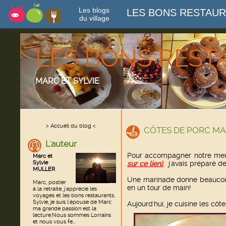
Les blogs
LES BONS RESTAU
du village
LES BONS RES
MARC ET SYLVIE
> Accueil du blog <
CÔTES DE PORC MA
L'auteur
Pour accompagner notre me
Marc et
Sylvie
sur ce lien)
,
j'avais préparé de
MULLER
Une marinade donne beaucoup
Marc, postier
en un tour de main!
à la retraite, j'apprécie les
voyages et les bons restaurants.
Sylvie, je suis l'épouse de Marc
Aujourd'hui, je cuisine les cô
ma grande passion est la
lecture.Nous sommes Lorrains
et nous vous fe...