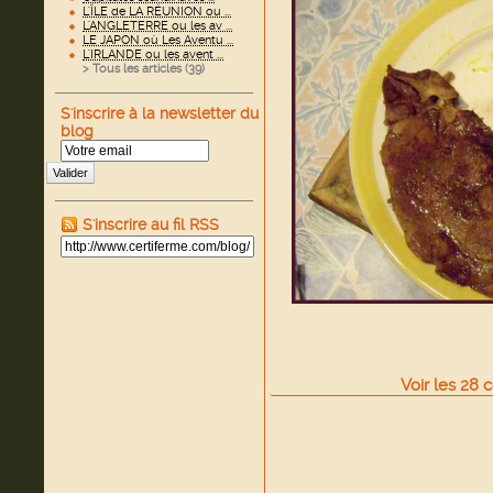
L'ÎLE de LA RÉUNION ou ...
L'ANGLETERRE ou les av ...
LE JAPON où Les Aventu ...
L'IRLANDE ou les avent ...
> Tous les articles (
39
)
S'inscrire à la newsletter du
blog
Valider
S'inscrire au fil RSS
Voir
les
28
c