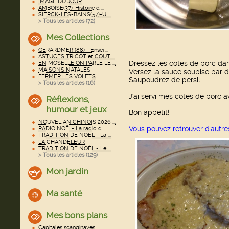
IMAGE DU JOUR
AMBOISE(37)-Histoire d ...
SIERCK-LES-BAINS(57)-U ...
> Tous les articles (
72
)
Mes Collections
GERARDMER (88) - Ensei ...
ASTUCES TRICOT et COUT ...
Dressez les côtes de porc dan
EN MOSELLE ON PARLE LE ...
MAISONS NATALES
Versez la sauce soubise par d
FERMER LES VOLETS
Saupoudrez de persil.
> Tous les articles (
16
)
J'ai servi mes côtes de porc a
Réflexions,
humour et jeux
Bon appétit!
NOUVEL AN CHINOIS 2026 ...
Vous pouvez retrouver d'autre
RADIO NOËL- La radio d ...
TRADITION DE NOËL - La ...
LA CHANDELEUR
TRADITION DE NOËL - Le ...
> Tous les articles (
129
)
Mon jardin
Ma santé
Mes bons plans
Capitales scandinaves ...