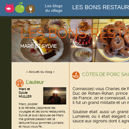
Les blogs
LES BONS RESTAU
du village
LES BONS RES
MARC ET SYLVIE
> Accueil du blog <
CÔTES DE PORC SA
L'auteur
Connaissez-vous Charles de 
Marc et
Sylvie
Duc de Rohan-Rohan, prince 
MULLER
de France...on le connaissait
Il fut un grand militaite et un 
Marc, postier
à la retraite, j'apprécie les
Soubise était aussi un gran
voyages et les bons restaurants.
Sylvie, je suis l'épouse de Marc
Lumières où il était élégant d
ma grande passion est la
sauce aux oignons dont il agr
lecture.Nous sommes Lorrains
et nous vous fe...