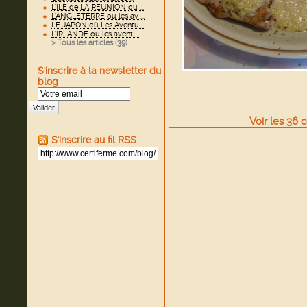
L'ÎLE de LA RÉUNION ou ...
L'ANGLETERRE ou les av ...
LE JAPON où Les Aventu ...
L'IRLANDE ou les avent ...
> Tous les articles (
39
)
S'inscrire à la newsletter du
blog
Valider
Voir
les
36
c
S'inscrire au fil RSS