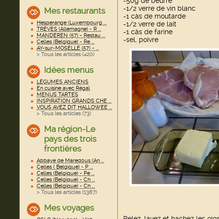
-50g de beurre
-1/2 verre de vin blanc
Mes restaurants
-1 càs de moutarde
Hesperange (Luxembourg ...
-1/2 verre de lait
TRÈVES (Allemagne) - R ...
-1 càs de farine
MANDEREN (57) - Restau ...
-sel, poivre
Celles (Belgique) - Re ...
AY-sur-MOSELLE (57) - ...
> Tous les articles (
420
)
Idées menus
LÉGUMES ANCIENS
En cuisine avec Régal
MENUS TARTES
INSPIRATION GRANDS CHE ...
VOUS AVEZ DIT HALLOWEE ...
> Tous les articles (
73
)
Ma région-Le
pays des trois
frontières
Abbaye de Maredous (An ...
Celles ( Belgique) - P ...
Celles (Belgique) - Pe ...
Celles (Belgique) - Ch ...
Celles (Belgique) - Ch ...
> Tous les articles (
1387
)
Mes voyages
Pelez, lavez et hachez les oig