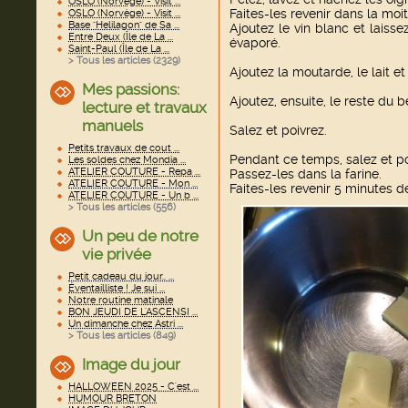
OSLO (Norvège) - Visit ...
Faites-les revenir dans la moit
OSLO (Norvège) - Visit ...
Base "Helilagon" de Sa ...
Ajoutez le vin blanc et laisse
Entre Deux (Île de La ...
évaporé.
Saint-Paul (Île de La ...
> Tous les articles (
2329
)
Ajoutez la moutarde, le lait et
Mes passions:
Ajoutez, ensuite, le reste du b
lecture et travaux
manuels
Salez et poivrez.
Petits travaux de cout ...
Pendant ce temps, salez et po
Les soldes chez Mondia ...
ATELIER COUTURE - Repa ...
Passez-les dans la farine.
ATELIER COUTURE - Mon ...
Faites-les revenir 5 minutes 
ATELIER COUTURE - Un b ...
> Tous les articles (
556
)
Un peu de notre
vie privée
Petit cadeau du jour.. ...
Éventailliste ! Je sui ...
Notre routine matinale
BON JEUDI DE L'ASCENSI ...
Un dimanche chez Astri ...
> Tous les articles (
849
)
Image du jour
HALLOWEEN 2025 - C'est ...
HUMOUR BRETON