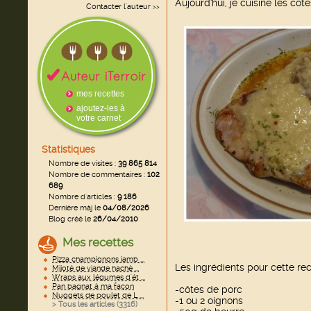
Aujourd'hui, je cuisine les cô
Contacter l'auteur
>>
mes recettes
ajoutez-les à
votre carnet
Statistiques
Nombre de visites :
39 865 814
Nombre de commentaires :
102
689
Nombre d'articles :
9 186
Dernière màj le
04/08/2026
Blog créé le
26/04/2010
Mes recettes
Pizza champignons jamb ...
Les ingrédients pour cette rec
Mijoté de viande haché ...
Wraps aux légumes d'ét ...
Pan bagnat à ma façon
-côtes de porc
Nuggets de poulet de L ...
-1 ou 2 oignons
> Tous les articles (
3316
)