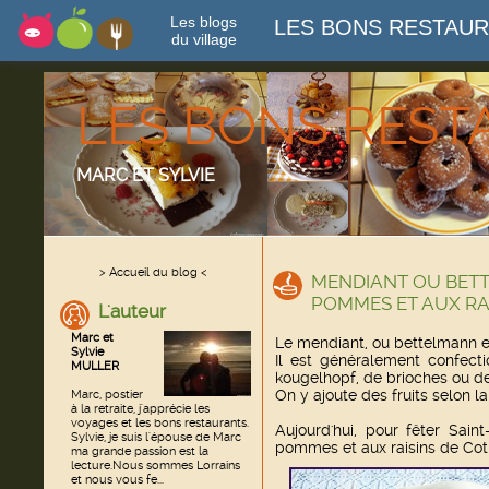
Les blogs
LES BONS RESTAU
du village
LES BONS RES
MARC ET SYLVIE
> Accueil du blog <
MENDIANT OU BET
POMMES ET AUX RA
L'auteur
Marc et
Le mendiant, ou bettelmann es
Sylvie
Il est généralement confect
MULLER
kougelhopf, de brioches ou de
On y ajoute des fruits selon la 
Marc, postier
à la retraite, j'apprécie les
voyages et les bons restaurants.
Aujourd'hui, pour fêter Sain
Sylvie, je suis l'épouse de Marc
pommes et aux raisins de Cot
ma grande passion est la
lecture.Nous sommes Lorrains
et nous vous fe...