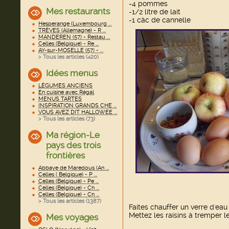
-4 pommes
Mes restaurants
-1/2 litre de lait
-1 càc de cannelle
Hesperange (Luxembourg ...
TRÈVES (Allemagne) - R ...
MANDEREN (57) - Restau ...
Celles (Belgique) - Re ...
AY-sur-MOSELLE (57) - ...
> Tous les articles (
420
)
Idées menus
LÉGUMES ANCIENS
En cuisine avec Régal
MENUS TARTES
INSPIRATION GRANDS CHE ...
VOUS AVEZ DIT HALLOWEE ...
> Tous les articles (
73
)
Ma région-Le
pays des trois
frontières
Abbaye de Maredous (An ...
Celles ( Belgique) - P ...
Celles (Belgique) - Pe ...
Celles (Belgique) - Ch ...
Celles (Belgique) - Ch ...
> Tous les articles (
1387
)
Faites chauffer un verre d'eau
Mettez les raisins à tremper 
Mes voyages