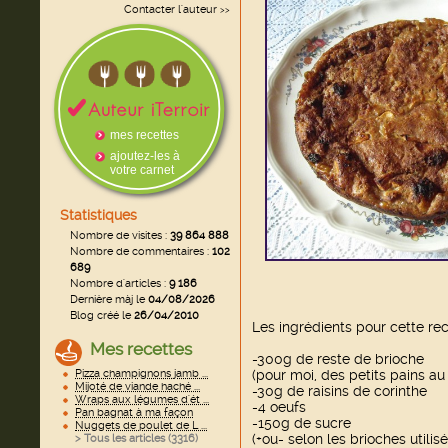
Contacter l'auteur
>>
mes recettes
ajoutez-les à
votre carnet
Statistiques
Nombre de visites :
39 864 888
Nombre de commentaires :
102
689
Nombre d'articles :
9 186
Dernière màj le
04/08/2026
Blog créé le
26/04/2010
Les ingrédients pour cette rec
Mes recettes
-300g de reste de brioche
Pizza champignons jamb ...
(pour moi, des petits pains au
Mijoté de viande haché ...
-30g de raisins de corinthe
Wraps aux légumes d'ét ...
-4 oeufs
Pan bagnat à ma façon
-150g de sucre
Nuggets de poulet de L ...
(+ou- selon les brioches utilis
> Tous les articles (
3316
)