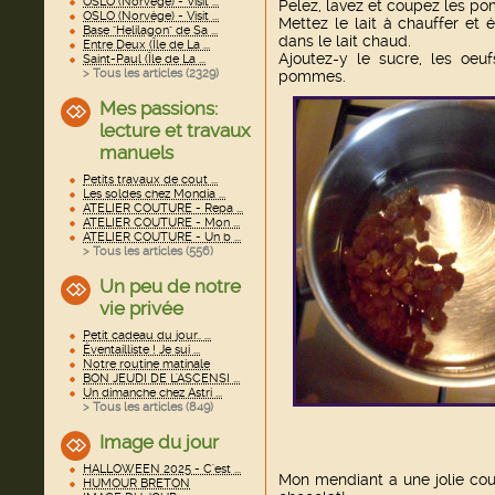
OSLO (Norvège) - Visit ...
Pelez, lavez et coupez les po
OSLO (Norvège) - Visit ...
Mettez le lait à chauffer et 
Base "Helilagon" de Sa ...
dans le lait chaud.
Entre Deux (Île de La ...
Ajoutez-y le sucre, les oeu
Saint-Paul (Île de La ...
> Tous les articles (
2329
)
pommes.
Mes passions:
lecture et travaux
manuels
Petits travaux de cout ...
Les soldes chez Mondia ...
ATELIER COUTURE - Repa ...
ATELIER COUTURE - Mon ...
ATELIER COUTURE - Un b ...
> Tous les articles (
556
)
Un peu de notre
vie privée
Petit cadeau du jour.. ...
Éventailliste ! Je sui ...
Notre routine matinale
BON JEUDI DE L'ASCENSI ...
Un dimanche chez Astri ...
> Tous les articles (
849
)
Image du jour
HALLOWEEN 2025 - C'est ...
Mon mendiant a une jolie coul
HUMOUR BRETON