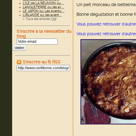
L'ÎLE de LA RÉUNION ou ...
Un peit morceau de bettelman
L'ANGLETERRE ou les av ...
LE JAPON où Les Aventu ...
Bonne dégustation et bonne fê
L'IRLANDE ou les avent ...
> Tous les articles (
39
)
Vous pouvez retrouver d'autre
S'inscrire à la newsletter du
Vous pouvez retrouver d'autre
blog
Valider
S'inscrire au fil RSS