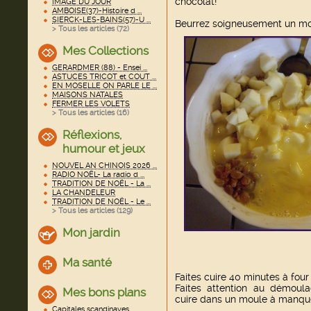
chocolat!
IMAGE DU JOUR
AMBOISE(37)-Histoire d ...
SIERCK-LES-BAINS(57)-U ...
Beurrez soigneusement un mou
> Tous les articles (
72
)
Mes Collections
GERARDMER (88) - Ensei ...
ASTUCES TRICOT et COUT ...
EN MOSELLE ON PARLE LE ...
MAISONS NATALES
FERMER LES VOLETS
> Tous les articles (
16
)
Réflexions,
humour et jeux
NOUVEL AN CHINOIS 2026 ...
RADIO NOËL- La radio d ...
TRADITION DE NOËL - La ...
LA CHANDELEUR
TRADITION DE NOËL - Le ...
> Tous les articles (
129
)
Mon jardin
Ma santé
Faites cuire 40 minutes à four
Faites attention au démoulag
Mes bons plans
cuire dans un moule à manquer
Capitales scandinaves ...