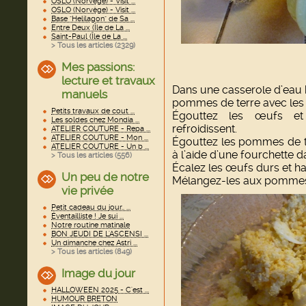
OSLO (Norvège) - Visit ...
OSLO (Norvège) - Visit ...
Base "Helilagon" de Sa ...
Entre Deux (Île de La ...
Saint-Paul (Île de La ...
> Tous les articles (
2329
)
Mes passions:
lecture et travaux
Dans une casserole d’eau bo
manuels
pommes de terre avec les
Petits travaux de cout ...
Égouttez les œufs et
Les soldes chez Mondia ...
refroidissent.
ATELIER COUTURE - Repa ...
ATELIER COUTURE - Mon ...
Égouttez les pommes de te
ATELIER COUTURE - Un b ...
à l’aide d’une fourchette d
> Tous les articles (
556
)
Écalez les œufs durs et ha
Un peu de notre
Mélangez-les aux pommes 
vie privée
Petit cadeau du jour.. ...
Éventailliste ! Je sui ...
Notre routine matinale
BON JEUDI DE L'ASCENSI ...
Un dimanche chez Astri ...
> Tous les articles (
849
)
Image du jour
HALLOWEEN 2025 - C'est ...
HUMOUR BRETON