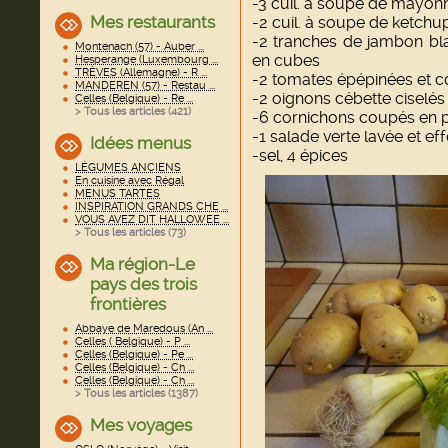
-3 cuil. à soupe de mayon
Mes restaurants
-2 cuil. à soupe de ketchu
-2 tranches de jambon bl
Montenach (57) - Auber ...
en cubes
Hesperange (Luxembourg ...
TRÈVES (Allemagne) - R ...
-2 tomates épépinées et c
MANDEREN (57) - Restau ...
-2 oignons cébette ciselés
Celles (Belgique) - Re ...
> Tous les articles (
421
)
-6 cornichons coupés en p
-1 salade verte lavée et eff
Idées menus
-sel, 4 épices
LÉGUMES ANCIENS
En cuisine avec Régal
MENUS TARTES
INSPIRATION GRANDS CHE ...
VOUS AVEZ DIT HALLOWEE ...
> Tous les articles (
73
)
Ma région-Le
pays des trois
frontières
Abbaye de Maredous (An ...
Celles ( Belgique) - P ...
Celles (Belgique) - Pe ...
Celles (Belgique) - Ch ...
Celles (Belgique) - Ch ...
> Tous les articles (
1387
)
Mes voyages