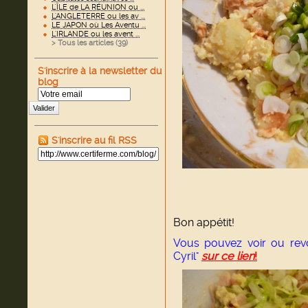
L'ÎLE de LA RÉUNION ou ...
L'ANGLETERRE ou les av ...
LE JAPON où Les Aventu ...
L'IRLANDE ou les avent ...
> Tous les articles (
39
)
S'inscrire à la newsletter du
blog
Valider
S'inscrire au fil RSS
Bon appétit!
Vous pouvez voir ou revoi
Cyril"
sur ce lien
!