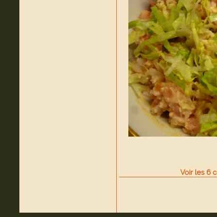
Voir
les
6
c