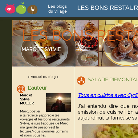
Les blogs
LES BONS RESTAU
du village
LES BONS RES
MARC ET SYLVIE
> Accueil du blog <
SALADE PIÉMONTAISE
L'auteur
Tous en cuisine avec Cyril
Marc et
Sylvie
MULLER
J'ai entendu dire que no
émission de cuisine ! En a
Marc, postier
à la retraite, j'apprécie les
aujourd'hui, la fameuse sa
voyages et les bons restaurants.
Sylvie, je suis l'épouse de Marc
ma grande passion est la
lecture.Nous sommes Lorrains
et nous vous fe...