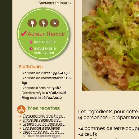
Contacter l'auteur
>>
mes recettes
ajoutez-les à
votre carnet
Statistiques
Nombre de visites :
39 874 150
Nombre de commentaires :
102
691
Nombre d'articles :
9 187
Dernière màj le
07/08/2026
Blog créé le
26/04/2010
Mes recettes
Les ingrédients pour cette 
Pizza champignons jamb ...
(4 personnes - préparation
Mijoté de viande haché ...
Wraps aux légumes d'ét ...
-4 pommes de terre coupé
Pan bagnat à ma façon
Nuggets de poulet de L ...
-4 œufs
> Tous les articles (
3316
)