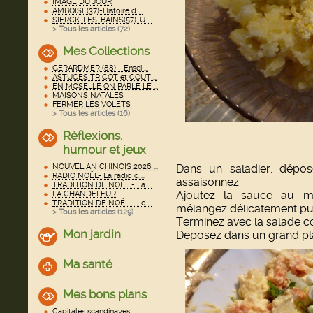
IMAGE DU JOUR
AMBOISE(37)-Histoire d ...
SIERCK-LES-BAINS(57)-U ...
> Tous les articles (
72
)
Mes Collections
GERARDMER (88) - Ensei ...
ASTUCES TRICOT et COUT ...
EN MOSELLE ON PARLE LE ...
MAISONS NATALES
FERMER LES VOLETS
> Tous les articles (
16
)
Réflexions,
humour et jeux
Dans un saladier, dépo
NOUVEL AN CHINOIS 2026 ...
RADIO NOËL- La radio d ...
assaisonnez.
TRADITION DE NOËL - La ...
Ajoutez la sauce au 
LA CHANDELEUR
TRADITION DE NOËL - Le ...
mélangez délicatement puis
> Tous les articles (
129
)
Terminez avec la salade co
Mon jardin
Déposez dans un grand pla
Ma santé
Mes bons plans
Capitales scandinaves ...