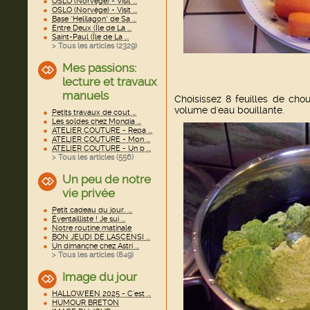
OSLO (Norvège) - Visit ...
OSLO (Norvège) - Visit ...
Base "Helilagon" de Sa ...
Entre Deux (Île de La ...
Saint-Paul (Île de La ...
> Tous les articles (
2329
)
Mes passions:
lecture et travaux
manuels
Choisissez 8 feuilles de ch
volume d'eau bouillante.
Petits travaux de cout ...
Les soldes chez Mondia ...
ATELIER COUTURE - Repa ...
ATELIER COUTURE - Mon ...
ATELIER COUTURE - Un b ...
> Tous les articles (
556
)
Un peu de notre
vie privée
Petit cadeau du jour.. ...
Éventailliste ! Je sui ...
Notre routine matinale
BON JEUDI DE L'ASCENSI ...
Un dimanche chez Astri ...
> Tous les articles (
849
)
Image du jour
HALLOWEEN 2025 - C'est ...
HUMOUR BRETON