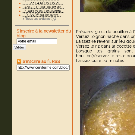
L'ÎLE de LA RÉUNION ou ...
L'ANGLETERRE ou les av ...
LE JAPON où Les Aventu ...
L'IRLANDE ou les avent ...
> Tous les articles (
39
)
S'inscrire à la newsletter du
Préparez 50 cl de bouillon à l
blog
Versez l'oignon haché dans un
Laissez-le revenir sur feu dou
Versez le riz dans la cocotte et
Valider
Lorsque les grains son
bouillon(réservez le reste pour
Laissez cuire 20 minutes.
S'inscrire au fil RSS