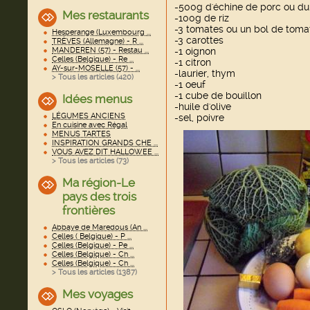
-500g d'échine de porc ou du
Mes restaurants
-100g de riz
-3 tomates ou un bol de toma
Hesperange (Luxembourg ...
-3 carottes
TRÈVES (Allemagne) - R ...
MANDEREN (57) - Restau ...
-1 oignon
Celles (Belgique) - Re ...
-1 citron
AY-sur-MOSELLE (57) - ...
-laurier, thym
> Tous les articles (
420
)
-1 oeuf
-1 cube de bouillon
Idées menus
-huile d'olive
LÉGUMES ANCIENS
-sel, poivre
En cuisine avec Régal
MENUS TARTES
INSPIRATION GRANDS CHE ...
VOUS AVEZ DIT HALLOWEE ...
> Tous les articles (
73
)
Ma région-Le
pays des trois
frontières
Abbaye de Maredous (An ...
Celles ( Belgique) - P ...
Celles (Belgique) - Pe ...
Celles (Belgique) - Ch ...
Celles (Belgique) - Ch ...
> Tous les articles (
1387
)
Mes voyages