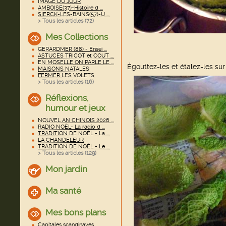
IMAGE DU JOUR
AMBOISE(37)-Histoire d ...
SIERCK-LES-BAINS(57)-U ...
> Tous les articles (
72
)
Mes Collections
GERARDMER (88) - Ensei ...
ASTUCES TRICOT et COUT ...
EN MOSELLE ON PARLE LE ...
Égouttez-les et étalez-les sur
MAISONS NATALES
FERMER LES VOLETS
> Tous les articles (
16
)
Réflexions,
humour et jeux
NOUVEL AN CHINOIS 2026 ...
RADIO NOËL- La radio d ...
TRADITION DE NOËL - La ...
LA CHANDELEUR
TRADITION DE NOËL - Le ...
> Tous les articles (
129
)
Mon jardin
Ma santé
Mes bons plans
Capitales scandinaves ...