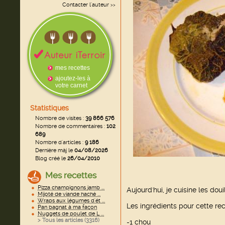
Contacter l'auteur
>>
mes recettes
ajoutez-les à
votre carnet
Statistiques
Nombre de visites :
39 866 576
Nombre de commentaires :
102
689
Nombre d'articles :
9 186
Dernière màj le
04/08/2026
Blog créé le
26/04/2010
Mes recettes
Pizza champignons jamb ...
Aujourd'hui, je cuisine les dou
Mijoté de viande haché ...
Wraps aux légumes d'ét ...
Les ingrédients pour cette rec
Pan bagnat à ma façon
Nuggets de poulet de L ...
> Tous les articles (
3316
)
-1 chou