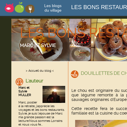
Les blogs
LES BONS RESTAU
du village
LES BONS RES
MARC ET SYLVIE
> Accueil du blog <
DOUILLETTES DE 
L'auteur
Marc et
Le chou est originaire du su
Sylvie
que légume remonte à la pl
MULLER
sauvages originaires d'Europe
Marc, postier
à la retraite, j'apprécie les
Cette recette fera le succè
voyages et les bons restaurants.
familiale est la cuisine du coe
Sylvie, je suis l'épouse de Marc
ma grande passion est la
lecture.Nous sommes Lorrains
et nous vous fe...