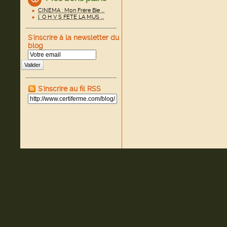
CINEMA : Mon Frère Bie ...
l' O H V S FETE LA MUS ...
S'inscrire à la newsletter du
blog
Valider
S'inscrire au fil RSS