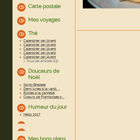
Carte postale
Mes voyages
Thé
Calendrier de l'Avent
Calendrier de l'Avent
Calendrier de l'Avent
Calendrier de l'Avent
Calendrier de l'Avent
> Tous les articles (
23
)
Douceurs de
Noël
Spritz Bredele
Demi lunes à la vanill ...
Etoiles à la cannelle
Coeurs de Framboises s ...
Humeur du jour
Hello 2017
Mes bons plans