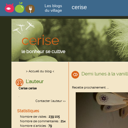
Les blogs
cerise
du village
cerise
le bonheur se cultive
> Accueil du blog <
Demi lunes à la vanil
L'auteur
Recette prochainement ....
Cerise cerise
.
Contacter l'auteur
>>
Statistiques
Nombre de visites :
239 105
Nombre de commentaires :
214
Nombre d'articles :
79