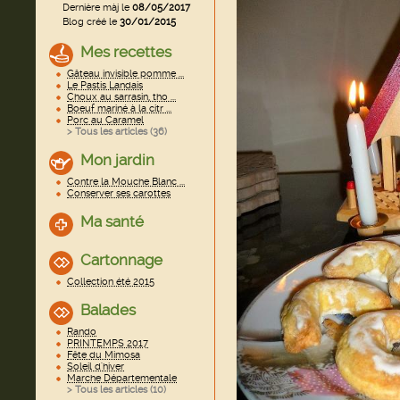
Dernière màj le
08/05/2017
Blog créé le
30/01/2015
Mes recettes
Gâteau invisible pomme ...
Le Pastis Landais
Choux au sarrasin, tho ...
Boeuf mariné à la citr ...
Porc au Caramel
> Tous les articles (
36
)
Mon jardin
Contre la Mouche Blanc ...
Conserver ses carottes
Ma santé
Cartonnage
Collection été 2015
Balades
Rando
PRINTEMPS 2017
Fête du Mimosa
Soleil d'hiver
Marche Départementale
> Tous les articles (
10
)