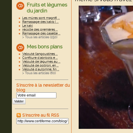
Fruits et lègumes
du jardin
Les mûres sont magnifi ...
Ramassage des kakis ( ...
Le kaki
récolte des premières ...
Ramassage des caseille ...
> Tous les articles (
250
)
Mes bons plans
Velouté (langoustines ...
Confiture d'abricots e ...
Velouté de légumes au ...
Velouté de potiron, en ...
Velouté d'automne, fin ...
> Tous les articles (
60
)
S'inscrire à la newsletter du
blog
Valider
S'inscrire au fil RSS