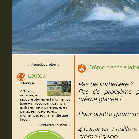
> Accueil du blog <
Crème glacée à la b
L'auteur
Pas de sorbetière ?
Titanique
Pas de problème po
À 74 ans,
retraitée, je
crème glacée !
savoure pleinement mon temps
libre en m’occupant de mon
jardin, en me promenant et en
partageant de précieux
Pour quatre gourma
moments avec ma famille que
j’ador...
Contacter l'auteur
>>
4 bananes, 1 cuillère
crème liquide.