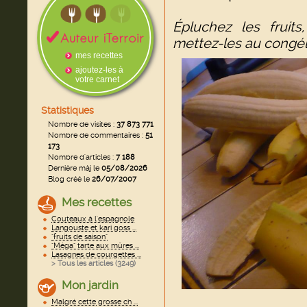
Épluchez les fruit
mettez-les au congé
mes recettes
ajoutez-les à
votre carnet
Statistiques
Nombre de visites :
37 873 771
Nombre de commentaires :
51
173
Nombre d'articles :
7 188
Dernière màj le
05/08/2026
Blog créé le
26/07/2007
Mes recettes
Couteaux à l'espagnole
Langouste et kari goss ...
"fruits de saison"
"Méga" tarte aux mûres ...
Lasagnes de courgettes ...
> Tous les articles (
3249
)
Mon jardin
Malgré cette grosse ch ...