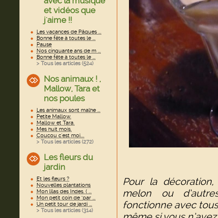
avec la musique
et vidéos que
j'aime !!
Les vacances de Pâques ...
Bonne fête à toutes le ...
Pause
Nos cinquante ans de m ...
Bonne fête à toutes le ...
> Tous les articles (
524
)
Nos animaux ! ,
Mallow, Tara et
nos poules
Les animaux sont malhe ...
Petite Mallow.
Mallow et Tara.
Mes huit mois.
Coucou c'est moi....
> Tous les articles (
272
)
Les fleurs du
jardin
Pour la décoration
Et les fleurs ?
Nouvelles plantations
melon ou d’autres
Mon lilas des Indes. ( ...
Mon petit coin de "par ...
fonctionne avec tous l
Un petit tour de jardi ...
> Tous les articles (
314
)
même si vous n’avez 