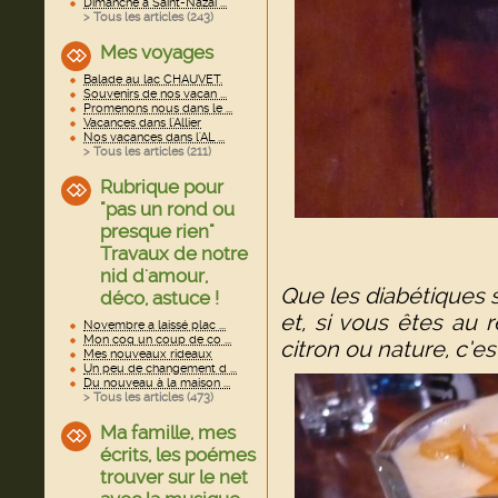
Dimanche à Saint-Nazai ...
> Tous les articles (
243
)
Mes voyages
Balade au lac CHAUVET.
Souvenirs de nos vacan ...
Promenons nous dans le ...
Vacances dans l'Allier
Nos vacances dans l'AL ...
> Tous les articles (
211
)
Rubrique pour
"pas un rond ou
presque rien"
Travaux de notre
nid d'amour,
Que les diabétiques 
déco, astuce !
et, si vous êtes au 
Novembre a laissé plac ...
Mon coq un coup de co ...
citron ou nature, c’est
Mes nouveaux rideaux
Un peu de changement d ...
Du nouveau à la maison ...
> Tous les articles (
473
)
Ma famille, mes
écrits, les poémes
trouver sur le net