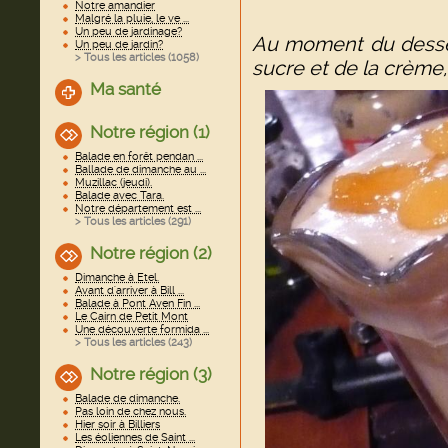
Notre amandier
Malgré la pluie, le ve ...
Un peu de jardinage?
Au moment du dessert
Un peu de jardin?
> Tous les articles (
1058
)
sucre et de la crème, 
Ma santé
Notre région (1)
Balade en forêt pendan ...
Ballade de dimanche au ...
Muzillac (jeudi).
Balade avec Tara.
Notre département est ...
> Tous les articles (
291
)
Notre région (2)
Dimanche à Etel.
Avant d'arriver à Bill ...
Balade à Pont Aven Fin ...
Le Cairn de Petit Mont
Une découverte formida ...
> Tous les articles (
243
)
Notre région (3)
Balade de dimanche.
Pas loin de chez nous.
Hier soir à Billiers
Les éoliennes de Saint ...