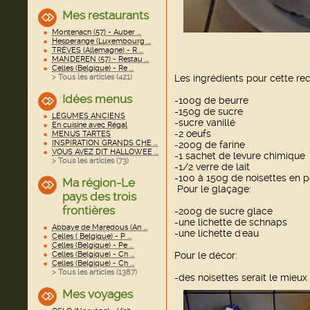
Mes restaurants
Montenach (57) - Auber ...
Hesperange (Luxembourg ...
TRÈVES (Allemagne) - R ...
MANDEREN (57) - Restau ...
Celles (Belgique) - Re ...
Les ingrédients pour cette rec
> Tous les articles (
421
)
Idées menus
-100g de beurre
-150g de sucre
LÉGUMES ANCIENS
-sucre vanillé
En cuisine avec Régal
-2 oeufs
MENUS TARTES
INSPIRATION GRANDS CHE ...
-200g de farine
VOUS AVEZ DIT HALLOWEE ...
-1 sachet de levure chimique
> Tous les articles (
73
)
-1/2 verre de lait
-100 à 150g de noisettes en 
Ma région-Le
Pour le glaçage:
pays des trois
frontières
-200g de sucre glace
-une lichette de schnaps
Abbaye de Maredous (An ...
-une lichette d'eau
Celles ( Belgique) - P ...
Celles (Belgique) - Pe ...
Pour le décor:
Celles (Belgique) - Ch ...
Celles (Belgique) - Ch ...
> Tous les articles (
1387
)
-des noisettes serait le mieux 
Mes voyages