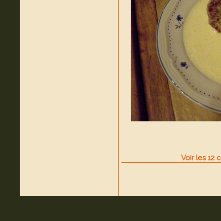
Voir
les
12
c