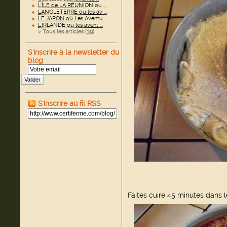
L'ÎLE de LA RÉUNION ou ...
L'ANGLETERRE ou les av ...
LE JAPON où Les Aventu ...
L'IRLANDE ou les avent ...
> Tous les articles (
39
)
S'inscrire à la newsletter du
blog
Valider
S'inscrire au fil RSS
Faites cuire 45 minutes dans l