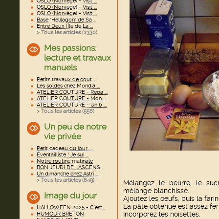
OSLO (Norvège) - Visit ...
OSLO (Norvège) - Visit ...
OSLO (Norvège) - Visit ...
Base "Helilagon" de Sa ...
Entre Deux (Île de La ...
> Tous les articles (
2330
)
Mes passions:
lecture et travaux
manuels
Petits travaux de cout ...
Les soldes chez Mondia ...
ATELIER COUTURE - Repa ...
ATELIER COUTURE - Mon ...
ATELIER COUTURE - Un b ...
> Tous les articles (
556
)
Un peu de notre
vie privée
Petit cadeau du jour.. ...
Éventailliste ! Je sui ...
Notre routine matinale
BON JEUDI DE L'ASCENSI ...
Un dimanche chez Astri ...
> Tous les articles (
849
)
Mélangez le beurre, le sucr
mélange blanchisse.
Image du jour
Ajoutez les oeufs, puis la farine
La pâte obtenue est assez fe
HALLOWEEN 2025 - C'est ...
Incorporez les noisettes.
HUMOUR BRETON