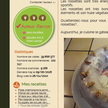
Les noisettes sont très éne
Contacter l'auteur
>>
sportifs.
Les noisettes ont très bon
éléments et son huile végétal
Qu'attendez-vous pour vous 
noisettes?...
Aujourd'hui, je cuisine le gât
mes recettes
ajoutez-les à
votre carnet
Statistiques
Nombre de visites :
39 888 577
Nombre de commentaires :
102
707
Nombre d'articles :
9 188
Dernière màj le
09/08/2026
Blog créé le
26/04/2010
Mes recettes
Pizza champignons jamb ...
Mijoté de viande haché ...
Wraps aux légumes d'ét ...
Pan bagnat à ma façon
Nuggets de poulet de L ...
> Tous les articles (
3316
)