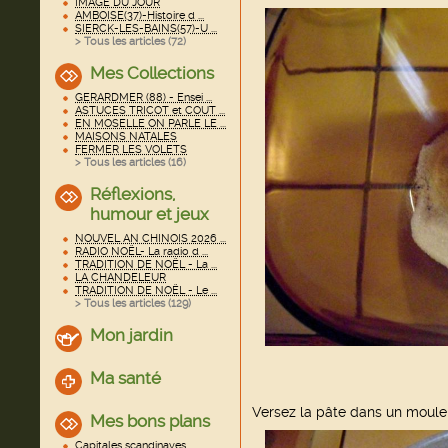
IMAGE DU JOUR
AMBOISE(37)-Histoire d ...
SIERCK-LES-BAINS(57)-U ...
> Tous les articles (
72
)
Mes Collections
GERARDMER (88) - Ensei ...
ASTUCES TRICOT et COUT ...
EN MOSELLE ON PARLE LE ...
MAISONS NATALES
FERMER LES VOLETS
> Tous les articles (
16
)
Réflexions,
humour et jeux
NOUVEL AN CHINOIS 2026 ...
RADIO NOËL- La radio d ...
TRADITION DE NOËL - La ...
LA CHANDELEUR
TRADITION DE NOËL - Le ...
> Tous les articles (
129
)
Mon jardin
Ma santé
Versez la pâte dans un moule
Mes bons plans
Capitales scandinaves ...