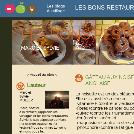
Les blogs
LES BONS RESTAU
du village
LES BONS RES
MARC ET SYLVIE
> Accueil du blog <
GÂTEAU AUX NOISE
ANGLAISE
L'auteur
Marc et
La noisette est un des oléagi
Sylvie
Elle est aussi très riche en:
MULLER
-vitamine E (contre le vieilliss
-fibres (contre le cancer du c
Marc, postier
à la retraite, j'apprécie les
-cuivre (contre les rhumatisme
voyages et les bons restaurants.
-fer (contre l'anémie)
Sylvie, je suis l'épouse de Marc
-magnésium (contre le stress)
ma grande passion est la
-phosphore (contre la fatigue i
lecture.Nous sommes Lorrains
et nous vous fe...