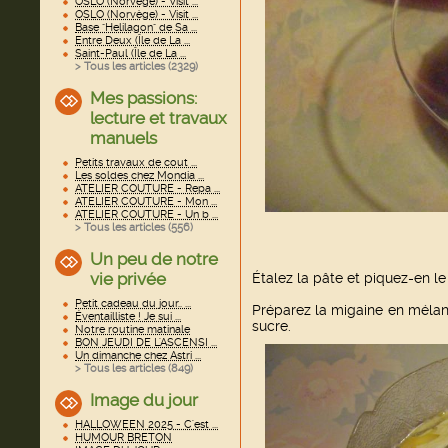
OSLO (Norvège) - Visit ...
OSLO (Norvège) - Visit ...
Base "Helilagon" de Sa ...
Entre Deux (Île de La ...
Saint-Paul (Île de La ...
> Tous les articles (
2329
)
Mes passions:
lecture et travaux
manuels
Petits travaux de cout ...
Les soldes chez Mondia ...
ATELIER COUTURE - Repa ...
ATELIER COUTURE - Mon ...
ATELIER COUTURE - Un b ...
> Tous les articles (
556
)
Un peu de notre
vie privée
Étalez la pâte et piquez-en l
Petit cadeau du jour.. ...
Préparez la migaine en mélange
Éventailliste ! Je sui ...
sucre.
Notre routine matinale
BON JEUDI DE L'ASCENSI ...
Un dimanche chez Astri ...
> Tous les articles (
849
)
Image du jour
HALLOWEEN 2025 - C'est ...
HUMOUR BRETON