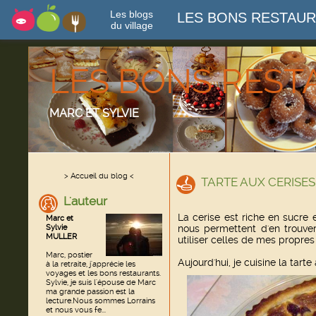
Les blogs
LES BONS RESTAU
du village
LES BONS RES
MARC ET SYLVIE
> Accueil du blog <
TARTE AUX CERISES
L'auteur
La cerise est riche en sucre
Marc et
Sylvie
nous permettent d'en trouve
MULLER
utiliser celles de mes propres
Marc, postier
Aujourd'hui, je cuisine la tarte
à la retraite, j'apprécie les
voyages et les bons restaurants.
Sylvie, je suis l'épouse de Marc
ma grande passion est la
lecture.Nous sommes Lorrains
et nous vous fe...