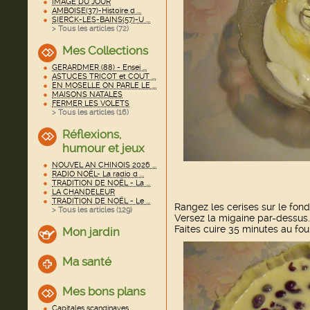
IMAGE DU JOUR
AMBOISE(37)-Histoire d ...
SIERCK-LES-BAINS(57)-U ...
> Tous les articles (
72
)
Mes Collections
GERARDMER (88) - Ensei ...
ASTUCES TRICOT et COUT ...
EN MOSELLE ON PARLE LE ...
MAISONS NATALES
FERMER LES VOLETS
> Tous les articles (
16
)
Réflexions,
humour et jeux
NOUVEL AN CHINOIS 2026 ...
RADIO NOËL- La radio d ...
TRADITION DE NOËL - La ...
LA CHANDELEUR
TRADITION DE NOËL - Le ...
Rangez les cerises sur le fond
> Tous les articles (
129
)
Versez la migaine par-dessus.
Faites cuire 35 minutes au four
Mon jardin
Ma santé
Mes bons plans
Capitales scandinaves ...