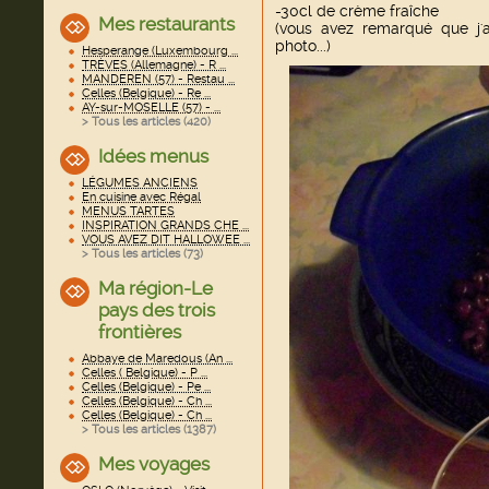
-30cl de crème fraîche
Mes restaurants
(vous avez remarqué que j'a
photo...)
Hesperange (Luxembourg ...
TRÈVES (Allemagne) - R ...
MANDEREN (57) - Restau ...
Celles (Belgique) - Re ...
AY-sur-MOSELLE (57) - ...
> Tous les articles (
420
)
Idées menus
LÉGUMES ANCIENS
En cuisine avec Régal
MENUS TARTES
INSPIRATION GRANDS CHE ...
VOUS AVEZ DIT HALLOWEE ...
> Tous les articles (
73
)
Ma région-Le
pays des trois
frontières
Abbaye de Maredous (An ...
Celles ( Belgique) - P ...
Celles (Belgique) - Pe ...
Celles (Belgique) - Ch ...
Celles (Belgique) - Ch ...
> Tous les articles (
1387
)
Mes voyages