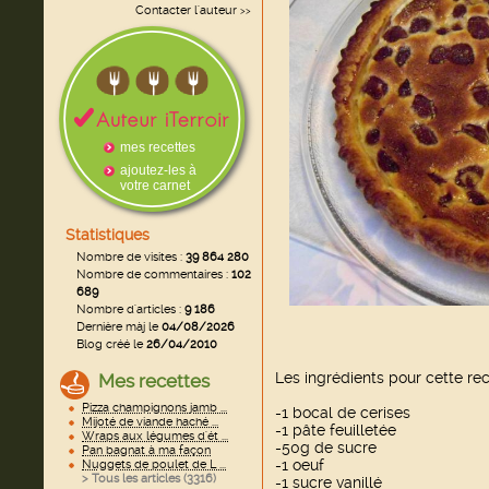
Contacter l'auteur
>>
mes recettes
ajoutez-les à
votre carnet
Statistiques
Nombre de visites :
39 864 280
Nombre de commentaires :
102
689
Nombre d'articles :
9 186
Dernière màj le
04/08/2026
Blog créé le
26/04/2010
Les ingrédients pour cette rec
Mes recettes
Pizza champignons jamb ...
-1 bocal de cerises
Mijoté de viande haché ...
-1 pâte feuilletée
Wraps aux légumes d'ét ...
-50g de sucre
Pan bagnat à ma façon
-1 oeuf
Nuggets de poulet de L ...
> Tous les articles (
3316
)
-1 sucre vanillé