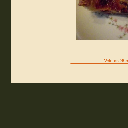
Voir
les
28
c