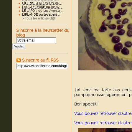
L'ÎLE de LA RÉUNION ou ...
L'ANGLETERRE ou les av ...
LE JAPON où Les Aventu ...
L'IRLANDE ou les avent ...
> Tous les articles (
39
)
S'inscrire à la newsletter du
blog
Valider
S'inscrire au fil RSS
J'ai servi ma tarte aux ceri
pamplemousse légèrement po
Bon appétit!
Vous pouvez retrouver d'autre
Vous pouvez retrouver d'autres