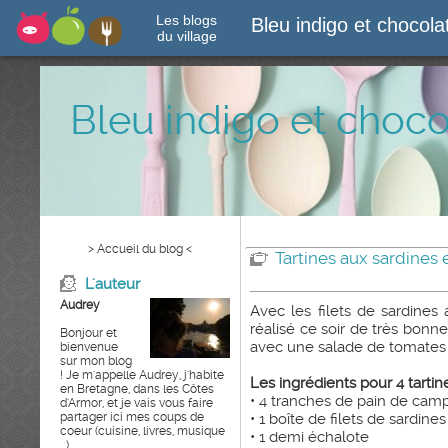
Les blogs
Bleu indigo et chocol
du village
Bleu indigo et choc
> Accueil du blog <
Tartines aux sardines 
L'auteur
Audrey
Avec les filets de sardines
réalisé ce soir de très bonne
Bonjour et
avec une salade de tomates
bienvenue
sur mon blog
! Je m'appelle Audrey, j'habite
Les ingrédients pour 4 tartine
en Bretagne, dans les Côtes
• 4 tranches de pain de ca
d'Armor, et je vais vous faire
partager ici mes coups de
• 1 boîte de filets de sardines
coeur (cuisine, livres, musique
• 1 demi échalote
...)