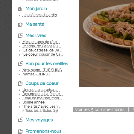
Mon jardin
Les pêches du jardin
Ma santé
Mes livres
Mes lectures de l'été. ...
"Marina" de Carlos Rui ...
"La délicatesse" de Da ...
"Le coeur cousu" de Ca ...
Bon pour les oreilles
New slang - THE SHINS
Nantes - BEIRUT
Coups de coeur
Une petite surprise si ...
Des produits La Pointe ...
L'eau de mélisse, mon ...
Bonne année !
"The artist" avec Jean ...
Voir
les
5
commentaires
|
> Tous les articles (
13
)
Mes voyages
Promenons-nous ...