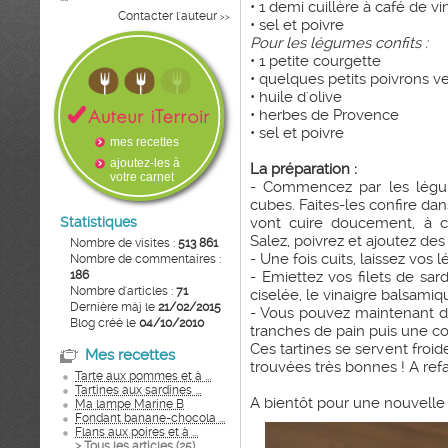
• 1 demi cuillère à café de v
Contacter l'auteur
>>
• sel et poivre
Pour les légumes confits :
• 1 petite courgette
• quelques petits poivrons ve
• huile d'olive
• herbes de Provence
• sel et poivre
mes recettes
ajoutez-les à
La préparation :
votre carnet
- Commencez par les légum
cubes. Faites-les confire dans
Statistiques
vont cuire doucement, à c
Salez, poivrez et ajoutez de
Nombre de visites :
513 861
- Une fois cuits, laissez vos 
Nombre de commentaires :
186
- Emiettez vos filets de sa
Nombre d'articles :
71
ciselée, le vinaigre balsamiqu
Dernière màj le
21/02/2015
- Vous pouvez maintenant 
Blog créé le
04/10/2010
tranches de pain puis une c
Ces tartines se servent froide
Mes recettes
trouvées très bonnes ! A refai
Tarte aux pommes et à ...
Tartines aux sardines ...
A bientôt pour une nouvelle 
Ma lampe Marine B
Fondant banane-chocola ...
Flans aux poires et à ...
> Tous les articles (
25
)