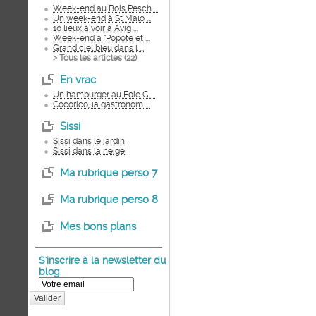
Week-end au Bois Pesch ...
Un week-end à St Malo ...
10 lieux à voir à Avig ...
Week-end à "Popote et ...
Grand ciel bleu dans l ...
> Tous les articles (
22
)
En vrac
Un hamburger au Foie G ...
Cocorico, la gastronom ...
Sissi
Sissi dans le jardin
Sissi dans la neige
Ma rubrique perso 7
Ma rubrique perso 8
Mes bons plans
S'inscrire à la newsletter du
blog
Valider