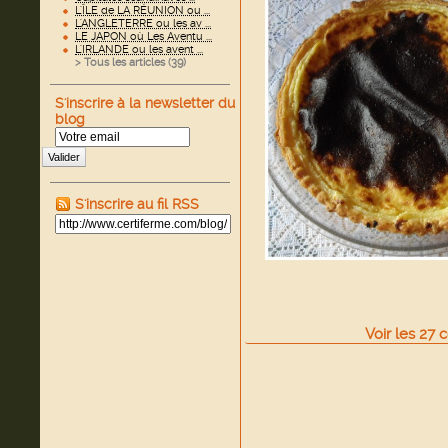
L'ÎLE de LA RÉUNION ou ...
L'ANGLETERRE ou les av ...
LE JAPON où Les Aventu ...
L'IRLANDE ou les avent ...
> Tous les articles (
39
)
S'inscrire à la newsletter du
blog
Valider
S'inscrire au fil RSS
Voir
les
27
c