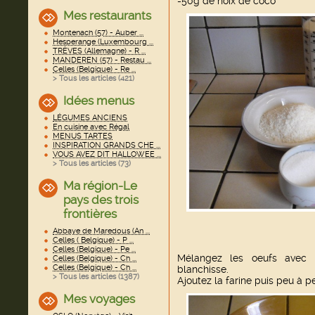
-50g de noix de coco
Mes restaurants
Montenach (57) - Auber ...
Hesperange (Luxembourg ...
TRÈVES (Allemagne) - R ...
MANDEREN (57) - Restau ...
Celles (Belgique) - Re ...
> Tous les articles (
421
)
Idées menus
LÉGUMES ANCIENS
En cuisine avec Régal
MENUS TARTES
INSPIRATION GRANDS CHE ...
VOUS AVEZ DIT HALLOWEE ...
> Tous les articles (
73
)
Ma région-Le
pays des trois
frontières
Abbaye de Maredous (An ...
Celles ( Belgique) - P ...
Celles (Belgique) - Pe ...
Mélangez les oeufs avec l
Celles (Belgique) - Ch ...
Celles (Belgique) - Ch ...
blanchisse.
> Tous les articles (
1387
)
Ajoutez la farine puis peu à peu
Mes voyages