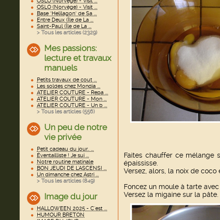
OSLO (Norvège) - Visit ...
OSLO (Norvège) - Visit ...
Base "Helilagon" de Sa ...
Entre Deux (Île de La ...
Saint-Paul (Île de La ...
> Tous les articles (
2329
)
Mes passions:
lecture et travaux
manuels
Petits travaux de cout ...
Les soldes chez Mondia ...
ATELIER COUTURE - Repa ...
ATELIER COUTURE - Mon ...
ATELIER COUTURE - Un b ...
> Tous les articles (
556
)
Un peu de notre
vie privée
Petit cadeau du jour.. ...
Faites chauffer ce mélange s
Éventailliste ! Je sui ...
Notre routine matinale
épaississe.
BON JEUDI DE L'ASCENSI ...
Versez, alors, la noix de coco
Un dimanche chez Astri ...
> Tous les articles (
849
)
Foncez un moule à tarte avec 
Versez la migaine sur la pâte.
Image du jour
HALLOWEEN 2025 - C'est ...
HUMOUR BRETON