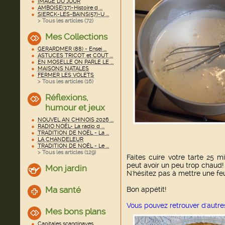
IMAGE DU JOUR
AMBOISE(37)-Histoire d ...
SIERCK-LES-BAINS(57)-U ...
> Tous les articles (
72
)
Mes Collections
GERARDMER (88) - Ensei ...
ASTUCES TRICOT et COUT ...
EN MOSELLE ON PARLE LE ...
MAISONS NATALES
FERMER LES VOLETS
> Tous les articles (
16
)
Réflexions,
humour et jeux
NOUVEL AN CHINOIS 2026 ...
RADIO NOËL- La radio d ...
TRADITION DE NOËL - La ...
LA CHANDELEUR
TRADITION DE NOËL - Le ...
> Tous les articles (
129
)
Faites cuire votre tarte 25 mi
peut avoir un peu trop chaud!
Mon jardin
N'hésitez pas à mettre une feu
Ma santé
Bon appétit!
Vous pouvez retrouver d'autre
Mes bons plans
Capitales scandinaves ...