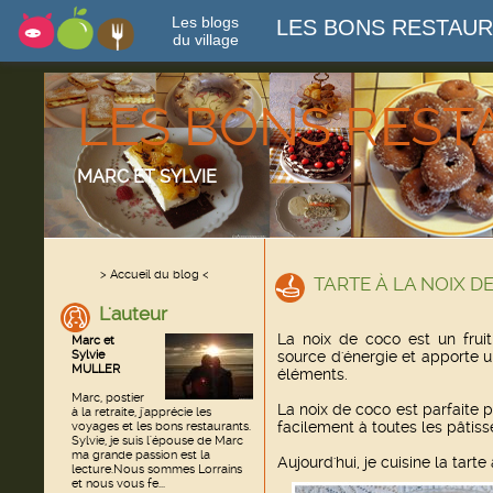
Les blogs
LES BONS RESTAU
du village
LES BONS RES
MARC ET SYLVIE
> Accueil du blog <
TARTE À LA NOIX D
L'auteur
La noix de coco est un fruit
Marc et
Sylvie
source d'énergie et apporte u
MULLER
éléments.
Marc, postier
La noix de coco est parfaite po
à la retraite, j'apprécie les
facilement à toutes les pâtiss
voyages et les bons restaurants.
Sylvie, je suis l'épouse de Marc
ma grande passion est la
Aujourd'hui, je cuisine la tarte
lecture.Nous sommes Lorrains
et nous vous fe...