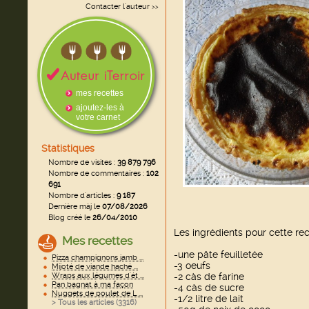
Contacter l'auteur
>>
mes recettes
ajoutez-les à
votre carnet
Statistiques
Nombre de visites :
39 879 796
Nombre de commentaires :
102
691
Nombre d'articles :
9 187
Dernière màj le
07/08/2026
Blog créé le
26/04/2010
Les ingrédients pour cette rec
Mes recettes
-une pâte feuilletée
Pizza champignons jamb ...
-3 oeufs
Mijoté de viande haché ...
Wraps aux légumes d'ét ...
-2 càs de farine
Pan bagnat à ma façon
-4 càs de sucre
Nuggets de poulet de L ...
-1/2 litre de lait
> Tous les articles (
3316
)