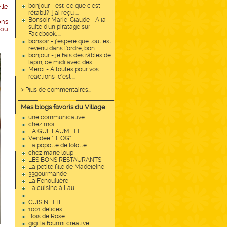
bonjour - est-ce que c'est
lle
rétabli? j'ai reçu ...
Bonsoir Marie-Claude - A la
ons
suite d'un piratage sur
 ou
Facebook, ...
bonsoir - j'espère que tout est
revenu dans l'ordre, bon ...
bonjour - je fais des râbles de
lapin, ce midi avec des ...
Merci - À toutes pour vos
réactions c'est ...
> Plus de commentaires...
Mes blogs favoris du Village
une communicative
chez moi
LA GUILLAUMETTE
Vendée "BLOG"
La popotte de lolotte
chez marie loup
LES BONS RESTAURANTS
La petite fille de Madeleine
33gourmande
La Fenouillère
La cuisine à Lau
CUISINETTE
1001 delices
Bois de Rose
gigi la fourmi creative