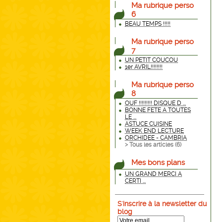
Ma rubrique perso
6
BEAU TEMPS !!!!!
Ma rubrique perso
7
UN PETIT COUCOU
1er AVRIL!!!!!!!!
Ma rubrique perso
8
OUF !!!!!!!!! DISQUE D ...
BONNE FETE A TOUTES
LE ...
ASTUCE CUISINE
WEEK END LECTURE
ORCHIDEE - CAMBRIA
> Tous les articles (
6
)
Mes bons plans
UN GRAND MERCI A
CERTI ...
S'inscrire à la newsletter du
blog