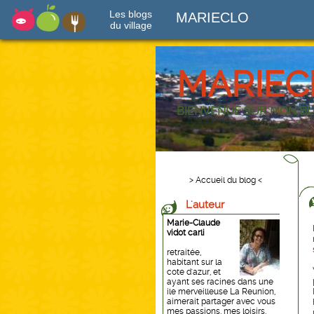
Les blogs
MARIECLO
du village
MARIEC
BIENVENUE SUR MON B
> Accueil du blog <
L'auteur
Marie-Claude
vidot carli
retraitée,
habitant sur la
cote d'azur, et
ayant ses racines dans une
ile merveilleuse La Reunion,
aimerait partager avec vous
mes passions, mes loisirs,