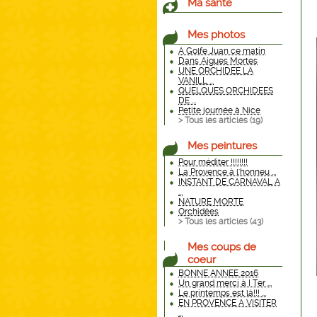
Ma santé
Mes photos
A Golfe Juan ce matin
Dans Aigues Mortes
UNE ORCHIDEE LA
VANILL ...
QUELQUES ORCHIDEES
DE ...
Petite journée à Nice
> Tous les articles (
19
)
Mes peintures
Pour méditer !!!!!!!!
La Provence à l'honneu ...
INSTANT DE CARNAVAL A
...
NATURE MORTE
Orchidées
> Tous les articles (
43
)
Mes coups de
coeur
BONNE ANNEE 2016
Un grand merci à I Ter ...
Le printemps est là!!! ...
EN PROVENCE A VISITER
...