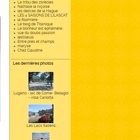
La tribu des zoréoles
Nathalie la niçoise
les delices de la Hague
LES 4 SAISONS DE LILASCAT
la fillomiere
Le blog de Titanique
Le bonheur est éphémère...
vue du doubs passion
lestilleuls
Entre prés et champs
maryse
Chez Claudine
Les dernières photos
Lugano - lac de Come- Bellagio
- villla Carlotta
Les Lacs Italiens