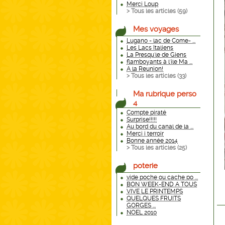
Merci Loup
> Tous les articles (
59
)
Mes voyages
Lugano - lac de Come- ...
Les Lacs Italiens
La Presqu'le de Giens
flamboyants à l'ile Ma ...
A la Reunion!
> Tous les articles (
33
)
Ma rubrique perso
4
Compte piraté
Surprise!!!!!
Au bord du canal de la ...
Merci i terroir
Bonne année 2014
> Tous les articles (
25
)
poterie
vide poche ou cache po ...
BON WEEK-END A TOUS
VIVE LE PRINTEMPS
QUELQUES FRUITS
GORGES ...
NOEL 2010