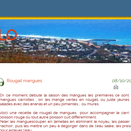
LO
LOG
Rougail mangues
08/10/20
En ce moment débute la saison des mangues les premières ce sont 
mangues carrottes ; on les mange vertes en rougail, ou juste jaunes
salades avec des ananas et un peu pimentés ; ou mures.
Voici une recette de rougail de mangues pour accompagner le carri
poisson rouge ou tout autre poisson cuit différemment.
Peler les manguescouper en lamelles en éliminant le noyau, les passer
hachoir, puis les mettre un peu à dégorger dans de l'eau salée, les pres
pour enlever l'eau.