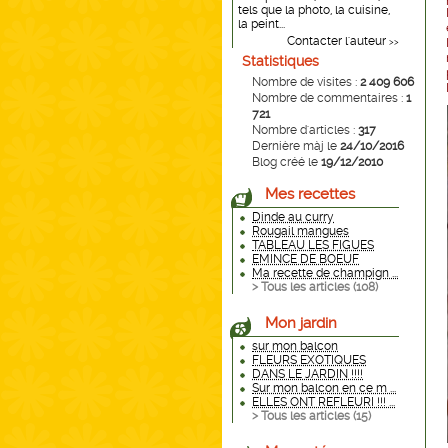
tels que la photo, la cuisine,
la peint...
Contacter l'auteur
>>
Statistiques
Nombre de visites :
2 409 606
Nombre de commentaires :
1
721
Nombre d'articles :
317
Dernière màj le
24/10/2016
Blog créé le
19/12/2010
Mes recettes
Dinde au curry
Rougail mangues
TABLEAU LES FIGUES
EMINCE DE BOEUF
Ma recette de champign ...
> Tous les articles (
108
)
Mon jardin
sur mon balcon
FLEURS EXOTIQUES
DANS LE JARDIN !!!!
Sur mon balcon en ce m ...
ELLES ONT REFLEURI !!! ...
> Tous les articles (
15
)