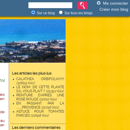
Me connecter
Créer mon blog
Sur ce blog
Sur tous les blogs
Les articles les plus lus
CALATHEA ORBIFOLIA!!!!!!
14
(30659 fois)
LE NOM DE CETTE PLANTE
S'IL VOUS PLAIT ?
(25352 fois)
les
PEINTURE D'APRES UNE
 en
ROSE ROUGE
(22010 fois)
EN PASSANT PAR LA
..........PROVENCE
(21746 fois)
ASTUCE POUR TOMATES
 de
FARCIES
(21698 fois)
 au
ser
Les derniers commentaires