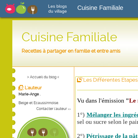
Les blogs
Cuisine Familiale
du village
Cuisine Familiale
Recettes à partager en famille et entre amis
> Accueil du blog <
Les Différentes Etapes
L'auteur
Marie-Ange .
Vu dans l'émission
"
Le 
Belge et Ecaussinnoise.
Contacter l'auteur
>>
1°)
Mélanger les ingré
sel ou sucre selon le pai
2°)
Pétrissage de la pât