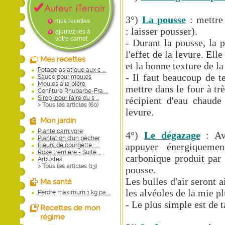
3°)
La pousse
: mettre 
mes recettes
: laisser pousser).
ajoutez-les à
votre carnet
- Durant la pousse, la p
l'effet de la levure. El
Mes recettes
et la bonne texture de l
Potage asiatique aux c ...
- Il faut beaucoup de t
Sauce pour moules
Moules à la bière
mettre dans le four à t
Confiture Rhubarbe-Fra ...
Sirop (pour faire du s ...
récipient d'eau chaude 
> Tous les articles (
60
)
levure.
Mon jardin
Plante carnivore
4°)
Le dégazage
: Ava
Plantation d'un pêcher
appuyer énergiqueme
Fleurs de courgette : ...
Rose trémière - Suite ...
carbonique produit par 
Arbustes
> Tous les articles (
13
)
pousse.
Les bulles d'air seront a
Ma santé
les alvéoles de la mie pl
Perdre maximum 1 kg pa ...
- Le plus simple est de t
Recettes de mon
régime