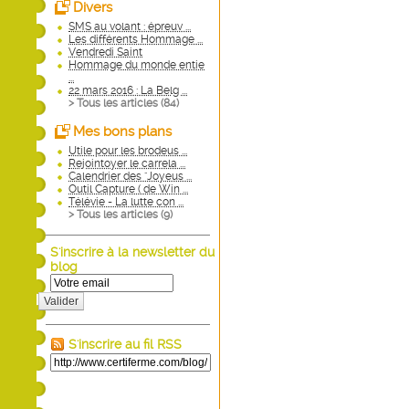
Divers
SMS au volant : épreuv ...
Les différents Hommage ...
Vendredi Saint
Hommage du monde entie
...
22 mars 2016 : La Belg ...
> Tous les articles (
84
)
Mes bons plans
Utile pour les brodeus ...
Rejointoyer le carrela ...
Calendrier des "Joyeus ...
Outil Capture ( de Win ...
Télévie - La lutte con ...
> Tous les articles (
9
)
S'inscrire à la newsletter du
blog
Valider
S'inscrire au fil RSS