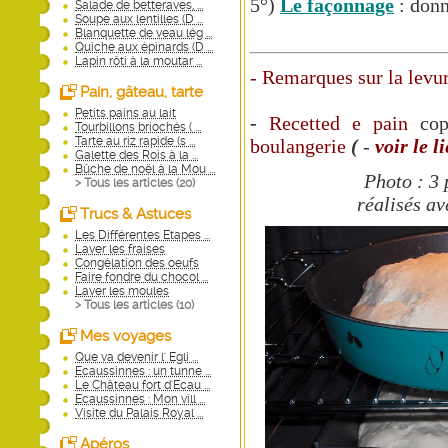
5°)
Le façonnage
: donn
Salade de betteraves, ...
Soupe aux lentilles (D ...
Blanquette de veau lég ...
Quiche aux épinards (D ...
Lapin rôti à la moutar ...
-
Remarques sur la levu
Pain, gâteau, tarte
Petits pains au lait
-
Recette
d e
pain
cop
Tourbillons briochés ( ...
Tarte au riz rapide (s ...
boulangerie
(
-
voir le l
Galette des Rois à la ...
Bûche de noël à la Mou ...
Photo : 3 
> Tous les articles (
20
)
réalisés av
Trucs & Astuces
Les Différentes Etapes ...
Laver les fraises
Congélation des oeufs
Faire fondre du chocol ...
Laver les moules
> Tous les articles (
10
)
Mes voyages
Que va devenir l' Egli ...
Ecaussinnes : un tunne ...
Le Château fort d'Ecau ...
Ecaussinnes : Mon vill ...
Visite du Palais Royal ...
Apéros