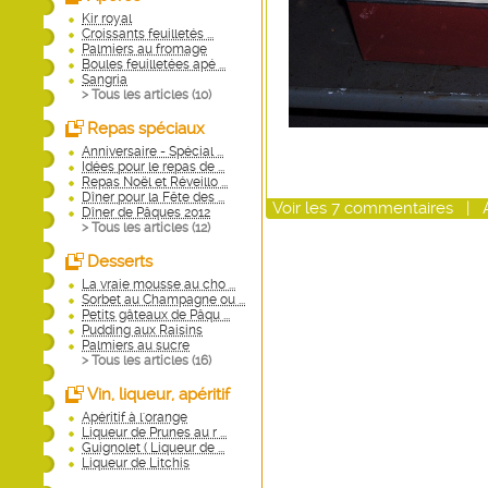
Kir royal
Croissants feuilletés ...
Palmiers au fromage
Boules feuilletées apé ...
Sangria
> Tous les articles (
10
)
Repas spéciaux
Anniversaire - Spécial ...
Idées pour le repas de ...
Repas Noël et Réveillo ...
Dîner pour la Fête des ...
Voir
les
7
commentaires
|
Dîner de Pâques 2012
> Tous les articles (
12
)
Desserts
La vraie mousse au cho ...
Sorbet au Champagne ou ...
Petits gâteaux de Pâqu ...
Pudding aux Raisins
Palmiers au sucre
> Tous les articles (
16
)
Vin, liqueur, apéritif
Apéritif à l'orange
Liqueur de Prunes au r ...
Guignolet ( Liqueur de ...
Liqueur de Litchis