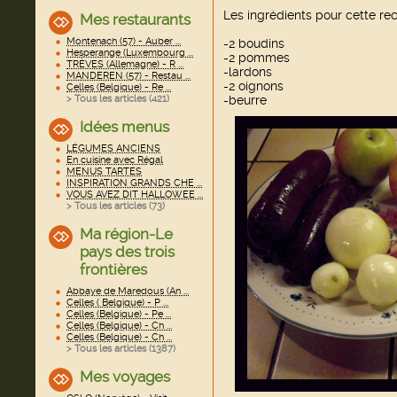
Les ingrédients pour cette rec
Mes restaurants
Montenach (57) - Auber ...
-2 boudins
Hesperange (Luxembourg ...
-2 pommes
TRÈVES (Allemagne) - R ...
-lardons
MANDEREN (57) - Restau ...
-2 oignons
Celles (Belgique) - Re ...
-beurre
> Tous les articles (
421
)
Idées menus
LÉGUMES ANCIENS
En cuisine avec Régal
MENUS TARTES
INSPIRATION GRANDS CHE ...
VOUS AVEZ DIT HALLOWEE ...
> Tous les articles (
73
)
Ma région-Le
pays des trois
frontières
Abbaye de Maredous (An ...
Celles ( Belgique) - P ...
Celles (Belgique) - Pe ...
Celles (Belgique) - Ch ...
Celles (Belgique) - Ch ...
> Tous les articles (
1387
)
Mes voyages