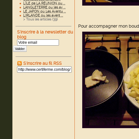
L'ÎLE de LA RÉUNION ou ...
L'ANGLETERRE ou les av ...
LE JAPON où Les Aventu ...
L'IRLANDE ou les avent ...
> Tous les articles (
39
)
Pour accompagner mon boudin
S'inscrire à la newsletter du
blog
Valider
S'inscrire au fil RSS