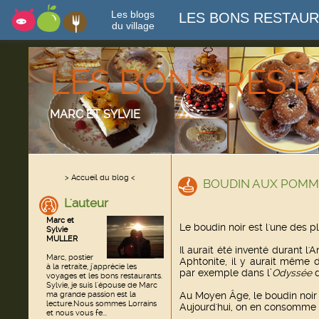
Les blogs
LES BONS RESTAU
du village
LES BONS RES
MARC ET SYLVIE
> Accueil du blog <
BOUDIN AUX POMM
L'auteur
Marc et
Le boudin noir est l'une des 
Sylvie
MULLER
Il aurait été inventé durant l
Marc, postier
Aphtonite, il y aurait même 
à la retraite, j'apprécie les
par exemple dans l’
Odyssée
d
voyages et les bons restaurants.
Sylvie, je suis l'épouse de Marc
ma grande passion est la
Au Moyen Âge, le boudin noir 
lecture.Nous sommes Lorrains
Aujourd'hui, on en consomme 
et nous vous fe...