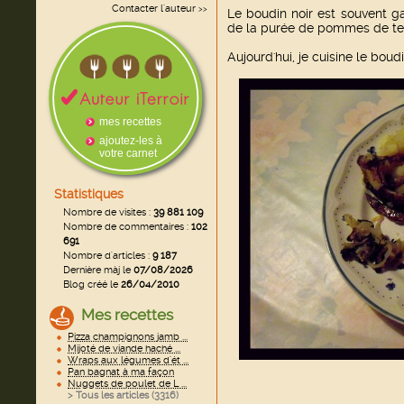
Contacter l'auteur
>>
Le boudin noir est souvent g
de la purée de pommes de ter
Aujourd'hui, je cuisine le bo
mes recettes
ajoutez-les à
votre carnet
Statistiques
Nombre de visites :
39 881 109
Nombre de commentaires :
102
691
Nombre d'articles :
9 187
Dernière màj le
07/08/2026
Blog créé le
26/04/2010
Mes recettes
Pizza champignons jamb ...
Mijoté de viande haché ...
Wraps aux légumes d'ét ...
Pan bagnat à ma façon
Nuggets de poulet de L ...
> Tous les articles (
3316
)