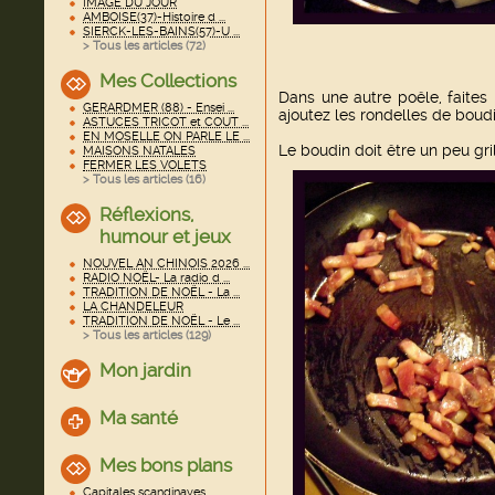
IMAGE DU JOUR
AMBOISE(37)-Histoire d ...
SIERCK-LES-BAINS(57)-U ...
> Tous les articles (
72
)
Mes Collections
Dans une autre poêle, faites 
GERARDMER (88) - Ensei ...
ajoutez les rondelles de boudi
ASTUCES TRICOT et COUT ...
EN MOSELLE ON PARLE LE ...
Le boudin doit être un peu gril
MAISONS NATALES
FERMER LES VOLETS
> Tous les articles (
16
)
Réflexions,
humour et jeux
NOUVEL AN CHINOIS 2026 ...
RADIO NOËL- La radio d ...
TRADITION DE NOËL - La ...
LA CHANDELEUR
TRADITION DE NOËL - Le ...
> Tous les articles (
129
)
Mon jardin
Ma santé
Mes bons plans
Capitales scandinaves ...