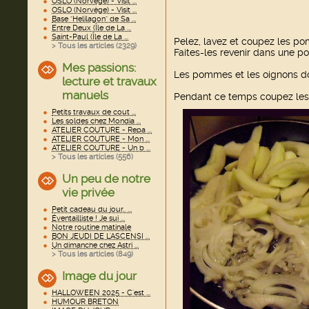
OSLO (Norvège) - Visit ...
OSLO (Norvège) - Visit ...
Base "Helilagon" de Sa ...
Entre Deux (Île de La ...
Saint-Paul (Île de La ...
Pelez, lavez et coupez les po
> Tous les articles (
2329
)
Faites-les revenir dans une po
Mes passions:
Les pommes et les oignons do
lecture et travaux
manuels
Pendant ce temps coupez les 
Petits travaux de cout ...
Les soldes chez Mondia ...
ATELIER COUTURE - Repa ...
ATELIER COUTURE - Mon ...
ATELIER COUTURE - Un b ...
> Tous les articles (
556
)
Un peu de notre
vie privée
Petit cadeau du jour.. ...
Éventailliste ! Je sui ...
Notre routine matinale
BON JEUDI DE L'ASCENSI ...
Un dimanche chez Astri ...
> Tous les articles (
849
)
Image du jour
HALLOWEEN 2025 - C'est ...
HUMOUR BRETON