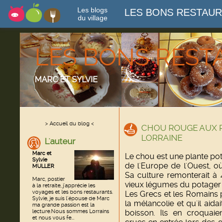
Les blogs
LES BONS RESTAU
du village
LES BONS RES
MARC ET SYLVIE
> Accueil du blog <
CHOU ROUGE AUX 
LORRAINE
L'auteur
Marc et
Le chou
est une plante po
Sylvie
de l'Europe de l'Ouest, o
MULLER
Sa culture remonterait à 
Marc, postier
vieux légumes du potager 
à la retraite, j'apprécie les
voyages et les bons restaurants.
Les Grecs et les Romains 
Sylvie, je suis l'épouse de Marc
la mélancolie et qu'il aida
ma grande passion est la
lecture.Nous sommes Lorrains
boisson. Ils en croquaie
et nous vous fe...