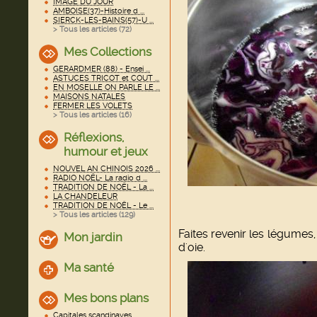
IMAGE DU JOUR
AMBOISE(37)-Histoire d ...
SIERCK-LES-BAINS(57)-U ...
> Tous les articles (
72
)
Mes Collections
GERARDMER (88) - Ensei ...
ASTUCES TRICOT et COUT ...
EN MOSELLE ON PARLE LE ...
MAISONS NATALES
FERMER LES VOLETS
> Tous les articles (
16
)
Réflexions,
humour et jeux
NOUVEL AN CHINOIS 2026 ...
RADIO NOËL- La radio d ...
TRADITION DE NOËL - La ...
LA CHANDELEUR
TRADITION DE NOËL - Le ...
> Tous les articles (
129
)
Faites revenir les légumes,
Mon jardin
d'oie.
Ma santé
Mes bons plans
Capitales scandinaves ...