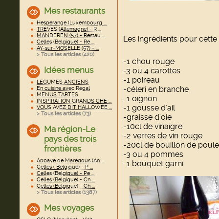
Mes restaurants
Hesperange (Luxembourg ...
TRÈVES (Allemagne) - R ...
MANDEREN (57) - Restau ...
Les ingrédients pour cette 
Celles (Belgique) - Re ...
AY-sur-MOSELLE (57) - ...
> Tous les articles (
420
)
-1 chou rouge
Idées menus
-3 ou 4 carottes
-1 poireau
LÉGUMES ANCIENS
-céleri en branche
En cuisine avec Régal
MENUS TARTES
-1 oignon
INSPIRATION GRANDS CHE ...
-1 gousse d'ail
VOUS AVEZ DIT HALLOWEE ...
> Tous les articles (
73
)
-graisse d'oie
-10cl de vinaigre
Ma région-Le
-2 verres de vin rouge
pays des trois
-20cl de bouillon de poule
frontières
-3 ou 4 pommes
Abbaye de Maredous (An ...
-1 bouquet garni
Celles ( Belgique) - P ...
Celles (Belgique) - Pe ...
Celles (Belgique) - Ch ...
Celles (Belgique) - Ch ...
> Tous les articles (
1387
)
Mes voyages