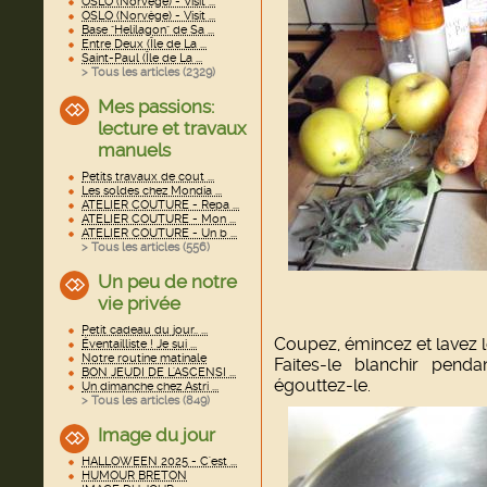
OSLO (Norvège) - Visit ...
OSLO (Norvège) - Visit ...
Base "Helilagon" de Sa ...
Entre Deux (Île de La ...
Saint-Paul (Île de La ...
> Tous les articles (
2329
)
Mes passions:
lecture et travaux
manuels
Petits travaux de cout ...
Les soldes chez Mondia ...
ATELIER COUTURE - Repa ...
ATELIER COUTURE - Mon ...
ATELIER COUTURE - Un b ...
> Tous les articles (
556
)
Un peu de notre
vie privée
Petit cadeau du jour.. ...
Coupez, émincez et lavez 
Éventailliste ! Je sui ...
Notre routine matinale
Faites-le blanchir pend
BON JEUDI DE L'ASCENSI ...
égouttez-le.
Un dimanche chez Astri ...
> Tous les articles (
849
)
Image du jour
HALLOWEEN 2025 - C'est ...
HUMOUR BRETON