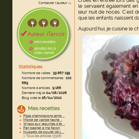
crues en entrée lors des 
Contacter l'auteur
>>
le servaient également en
leur nuit de noces. C'est d
que les enfants naissent d
Aujourd'hui, je cuisine le 
mes recettes
ajoutez-les à
votre carnet
Statistiques
Nombre de visites :
39 867 199
Nombre de commentaires :
102
689
Nombre d'articles :
9 186
Dernière màj le
04/08/2026
Blog créé le
26/04/2010
Mes recettes
Pizza champignons jamb ...
Mijoté de viande haché ...
Wraps aux légumes d'ét ...
Pan bagnat à ma façon
Nuggets de poulet de L ...
> Tous les articles (
3316
)