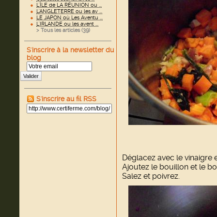
L'ÎLE de LA RÉUNION ou ...
L'ANGLETERRE ou les av ...
LE JAPON où Les Aventu ...
L'IRLANDE ou les avent ...
> Tous les articles (
39
)
S'inscrire à la newsletter du
blog
Valider
S'inscrire au fil RSS
Déglacez avec le vinaigre e
Ajoutez le bouillon et le b
Salez et poivrez.