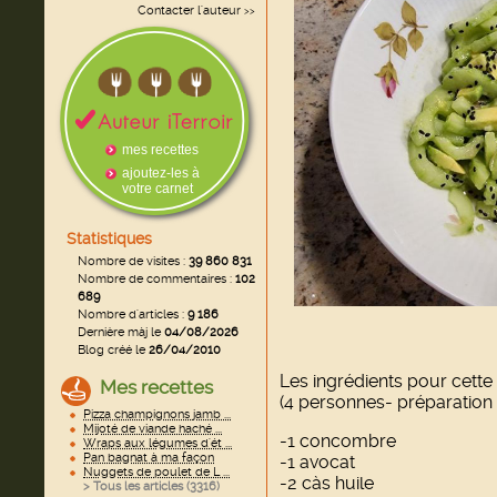
Contacter l'auteur
>>
mes recettes
ajoutez-les à
votre carnet
Statistiques
Nombre de visites :
39 860 831
Nombre de commentaires :
102
689
Nombre d'articles :
9 186
Dernière màj le
04/08/2026
Blog créé le
26/04/2010
Les ingrédients pour cette 
Mes recettes
(4 personnes- préparation
Pizza champignons jamb ...
Mijoté de viande haché ...
-1 concombre
Wraps aux légumes d'ét ...
Pan bagnat à ma façon
-1 avocat
Nuggets de poulet de L ...
-2 càs huile
> Tous les articles (
3316
)