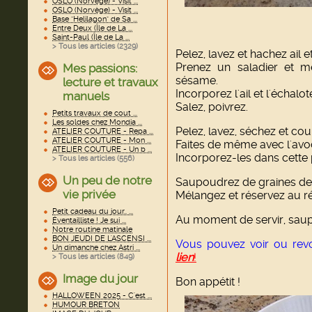
OSLO (Norvège) - Visit ...
OSLO (Norvège) - Visit ...
Base "Helilagon" de Sa ...
Entre Deux (Île de La ...
Saint-Paul (Île de La ...
> Tous les articles (
2329
)
Pelez, lavez et hachez ail e
Prenez un saladier et mé
Mes passions:
sésame.
lecture et travaux
Incorporez l'ail et l'échalot
manuels
Salez, poivrez.
Petits travaux de cout ...
Les soldes chez Mondia ...
Pelez, lavez, séchez et co
ATELIER COUTURE - Repa ...
ATELIER COUTURE - Mon ...
Faites de même avec l'avo
ATELIER COUTURE - Un b ...
Incorporez-les dans cette 
> Tous les articles (
556
)
Un peu de notre
Saupoudrez de graines de
vie privée
Mélangez et réservez au ré
Petit cadeau du jour.. ...
Au moment de servir, saup
Éventailliste ! Je sui ...
Notre routine matinale
BON JEUDI DE L'ASCENSI ...
Vous pouvez voir ou revo
Un dimanche chez Astri ...
lien
!
> Tous les articles (
849
)
Image du jour
Bon appétit !
HALLOWEEN 2025 - C'est ...
HUMOUR BRETON