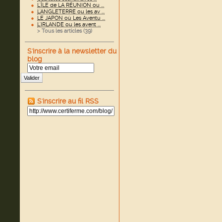
L'ÎLE de LA RÉUNION ou ...
L'ANGLETERRE ou les av ...
LE JAPON où Les Aventu ...
L'IRLANDE ou les avent ...
> Tous les articles (
39
)
S'inscrire à la newsletter du
blog
Valider
S'inscrire au fil RSS