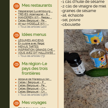
-1 càs d'huile de sésame
Mes restaurants
-2 càs de vinaigre de miel
-graines de sésame
Hesperange (Luxembourg ...
TRÈVES (Allemagne) - R ...
-ail, échalote
MANDEREN (57) - Restau ...
-sel, poivre
Celles (Belgique) - Re ...
-ciboulette
AY-sur-MOSELLE (57) - ...
> Tous les articles (
420
)
Idées menus
LÉGUMES ANCIENS
En cuisine avec Régal
MENUS TARTES
INSPIRATION GRANDS CHE ...
VOUS AVEZ DIT HALLOWEE ...
> Tous les articles (
73
)
Ma région-Le
pays des trois
frontières
Abbaye de Maredous (An ...
Celles ( Belgique) - P ...
Celles (Belgique) - Pe ...
Celles (Belgique) - Ch ...
Celles (Belgique) - Ch ...
> Tous les articles (
1387
)
Mes voyages