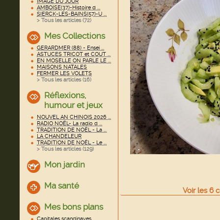
IMAGE DU JOUR
AMBOISE(37)-Histoire d ...
SIERCK-LES-BAINS(57)-U ...
> Tous les articles (
72
)
Mes Collections
GERARDMER (88) - Ensei ...
ASTUCES TRICOT et COUT ...
EN MOSELLE ON PARLE LE ...
MAISONS NATALES
FERMER LES VOLETS
> Tous les articles (
16
)
Réflexions,
humour et jeux
NOUVEL AN CHINOIS 2026 ...
RADIO NOËL- La radio d ...
TRADITION DE NOËL - La ...
LA CHANDELEUR
TRADITION DE NOËL - Le ...
> Tous les articles (
129
)
Mon jardin
Ma santé
Voir
les
6
c
Mes bons plans
Capitales scandinaves ...