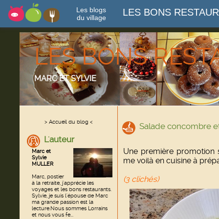
Les blogs
LES BONS RESTAU
du village
LES BONS RES
MARC ET SYLVIE
> Accueil du blog <
Salade concombre et
L'auteur
Une première promotion su
Marc et
Sylvie
me voilà en cuisine à pré
MULLER
Marc, postier
(3 clichés)
à la retraite, j'apprécie les
voyages et les bons restaurants.
Sylvie, je suis l'épouse de Marc
ma grande passion est la
lecture.Nous sommes Lorrains
et nous vous fe...